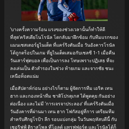
‘บางครั้งความร้อน แรงของช่วงเวลานั้นก็ทําให้ดี
ที่สุด’คริสเตียโนโรนัล โดกลับมาฝึกซ้อม กับทีมแรกของ
แมนเชสเตอร์ยูไนเต็ด ที่แคร์ริงตันเมื่อ วันอังคารโรนัล
โด้ถูกดร็อปในเกม ที่ยูไนเต็ดเสมอกับเชลซี 1-1 เมื่อคืน
วันเสาร์ฟุตบอล เพื่อเป็นการลง โทษเพราะปฏิเสธ ที่จะ
ลงเล่นเป็น ตัวสํารองในช่วง ท้ายเกม และจากชัย ชนะ
เหนือท็อตแน่ม
เมื่อสัปดาห์ก่อน อย่างไรก็ตาม ผู้จัดการทีม เอริค เทน
ฮาก และกองหน้าทีม ชาติโปรตุเกส ได้พูดคุย กันอย่าง
ต่อเนื่อง และไม่มี ‘การเจรจาประลอง’ ที่แคร์ริงตันเมื่อ
วันอังคารที่ผ่านมา เทน ฮาก โฟกัสอยู่ที่การ เตรียมทีม
สําหรับศึกยูโรป้า ลีก รอบแบ่งกลุ่ม ในวันพฤหัสบดีนี้ กับ
เชอริฟฟ์ ติราสโพล ที่โอลด์ แทรฟฟอร์ด และโรนัลโด้ก็