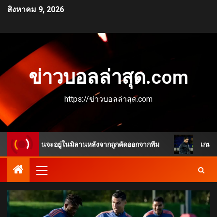
สิงหาคม 9, 2026
ข่าวบอลล่าสุด.com
https://ข่าวบอลล่าสุด.com
ูเหมือนจะอยู่ในมิลานหลังจากถูกคัดออกจากทีม
เกมพลิกชัดเจ