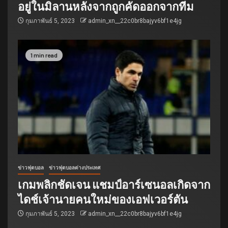
อยู่ในมิลานหลังจากถูกคัดออกจากทีม
กุมภาพันธ์ 5, 2023
admin_xn__22c0br8bajyv6bf1e4jg
1 min read
ข่าวฟุตบอล
ข่าวฟุตบอลต่างประเทศ
เกมพลิกชัดเจน แชมป์อาร์เซนอลเกิดจาก
ไดช์เจ้านายคนใหม่ของเอฟเวอร์ตัน
กุมภาพันธ์ 5, 2023
admin_xn__22c0br8bajyv6bf1e4jg