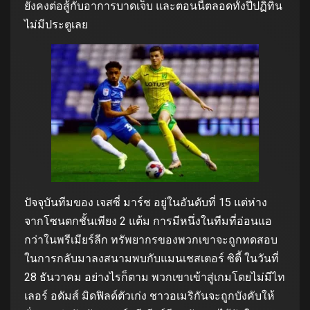
ยังคงต่อสู้กับอาการบาดเจ็บ และตอนนี้ตลอดทั้งปีปฏิทิน
ไม่มีประตูเลย
ปัจจุบันทีมของ เจสซี่ มาร์ช อยู่ในอันดับที่ 15 แต่ห่าง
จากโซนตกชั้นเพียง 2 แต้ม การมีหนึ่งในทีมที่อ่อนแอ
กว่าในพรีเมียร์ลีก ทรัพยากรของพวกเขาจะถูกทดสอบ
ในการกลับมาลงสนามพบกับแมนเชสเตอร์ ซิตี้ ในวันที่
28 ธันวาคม อย่างไรก็ตาม พวกเขาเข้าสู่เกมโดยไม่มีไท
เลอร์ อดัมส์ มิดฟิลด์ตัวเก่ง ชาวอเมริกันจะถูกบังคับให้