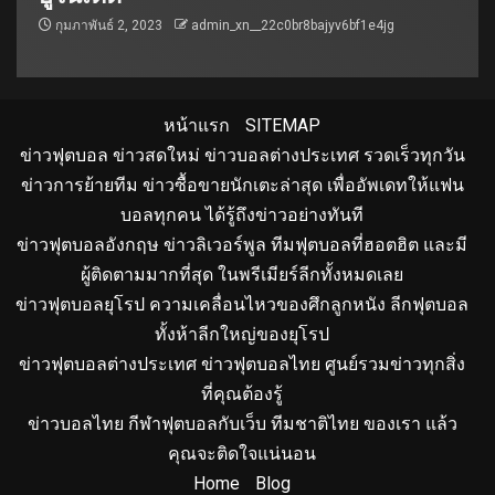
กุมภาพันธ์ 2, 2023
admin_xn__22c0br8bajyv6bf1e4jg
หน้าแรก
SITEMAP
ข่าวฟุตบอล ข่าวสดใหม่ ข่าวบอลต่างประเทศ รวดเร็วทุกวัน
ข่าวการย้ายทีม ข่าวซื้อขายนักเตะล่าสุด เพื่ออัพเดทให้แฟน
บอลทุกคน ได้รู้ถึงข่าวอย่างทันที
ข่าวฟุตบอลอังกฤษ ข่าวลิเวอร์พูล ทีมฟุตบอลที่ฮอตฮิต และมี
ผู้ติดตามมากที่สุด ในพรีเมียร์ลีกทั้งหมดเลย
ข่าวฟุตบอลยุโรป ความเคลื่อนไหวของศึกลูกหนัง ลีกฟุตบอล
ทั้งห้าลีกใหญ่ของยุโรป
ข่าวฟุตบอลต่างประเทศ ข่าวฟุตบอลไทย ศูนย์รวมข่าวทุกสิ่ง
ที่คุณต้องรู้
ข่าวบอลไทย กีฬาฟุตบอลกับเว็บ ทีมชาติไทย ของเรา แล้ว
คุณจะติดใจแน่นอน
Home
Blog