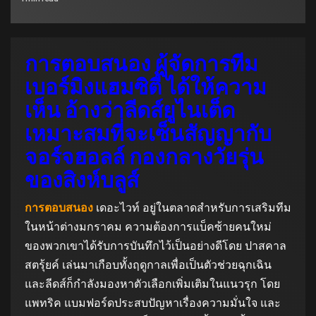
การตอบสนอง ผู้จัดการทีม
เบอร์มิงแฮมซิตี้ ได้ให้ความ
เห็น อ้างว่าลีดส์ยูไนเต็ด
เหมาะสมที่จะเซ็นสัญญากับ
จอร์จฮอลล์ กองกลางวัยรุ่น
ของสิงห์บลูส์
การตอบสนอง
เดอะไวท์ อยู่ในตลาดสำหรับการเสริมทีม
ในหน้าต่างมกราคม ความต้องการแบ็คซ้ายคนใหม่
ของพวกเขาได้รับการบันทึกไว้เป็นอย่างดีโดย ปาสคาล
สตรุ้ยค์ เล่นมาเกือบทั้งฤดูกาลเพื่อเป็นตัวช่วยฉุกเฉิน
และลีดส์ก็กำลังมองหาตัวเลือกเพิ่มเติมในแนวรุก โดย
แพทริค แบมฟอร์ดประสบปัญหาเรื่องความมั่นใจ และ