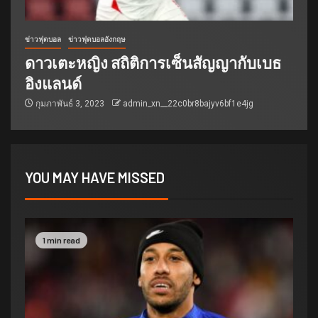
ข่าวฟุตบอล
ข่าวฟุตบอลอังกฤษ
ดาวเตะหญิง สถิติการเซ็นสัญญากับเบธ
อิงแลนด์
กุมภาพันธ์ 3, 2023
admin_xn__22c0br8bajyv6bf1e4jg
YOU MAY HAVE MISSED
1 min read