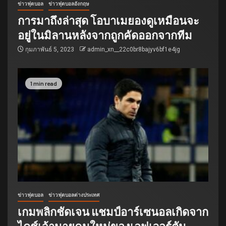
ข่าวฟุตบอล
ข่าวฟุตบอลอังกฤษ
การมาถึงล่าสุด โอบาเมยองดูเหมือนจะ
อยู่ในมิลานหลังจากถูกคัดออกจากทีม
กุมภาพันธ์ 5, 2023
admin_xn__22c0br8bajyv6bf1e4jg
1 min read
ข่าวฟุตบอล
ข่าวฟุตบอลต่างประเทศ
เกมพลิกชัดเจน แชมป์อาร์เซนอลเกิดจาก
ไดช์เจ้านายคนใหม่ของเอฟเวอร์ตัน