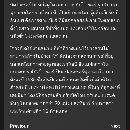
บัดไวเซอร์ไม่เหลือผู้ใด ฉลาดกว่าบัดไวเซอร์ ผู้สนับสนุน
ฟุต บอลโลกรายใหญ่ ซึ่งเป็นเจ้าของโดย ผู้ผลิตเบียร์เอบี
อินเบฟ คือการขายเบียร์ ที่มีแอลกอฮอล์ ภายในขอบเขต
ตั๋วโดยรอบสนาม กีฬาทั้งแปด แห่งสามชั่วโมงก่อนและ
หนึ่งชั่วโมงหลังเกม แต่ละเกม
“การเปิดใช้งานสนาม กีฬาที่วางแผนไว้บางส่วนไม่
สามารถก้าวไปข้างหน้าได้เนื่องจากสถานการณ์ที่อยู่
นอกเหนือการควบคุมของเรา”เอบี อินเบฟกล่าวใน
แถลงการณ์บัดไวเซอร์เป็นสปอนเซอร์ฟุตบอลโลกมา
ตั้งแต่ปี 1985 ซึ่งเป็นปีก่อนที่ งานจะจัดขึ้นที่เม็กซิโก
สําหรับปี 2022 บริษัทได้เปิดตัวแคมเปญที่ใหญ่ที่สุดเท่าที่
เคยมีมา โดยมีกิจกรรมสํา หรับบัดไวเซอร์และแบรนด์
อื่นๆ ในตลาดมากกว่า 70 แห่ง และที่บาร์ ร้านอาหาร
และร้านค้าปลีก 1.2 ล้านแห่ง
Previous
Next