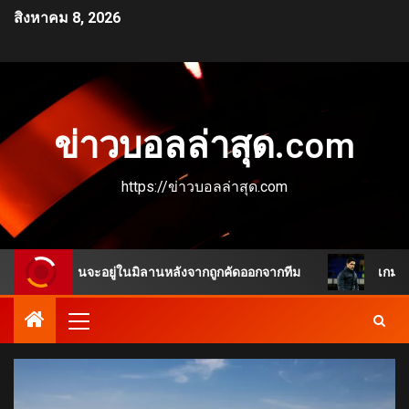
สิงหาคม 8, 2026
ข่าวบอลล่าสุด.com
https://ข่าวบอลล่าสุด.com
ดูเหมือนจะอยู่ในมิลานหลังจากถูกคัดออกจากทีม
เกมพลิกชัดเ