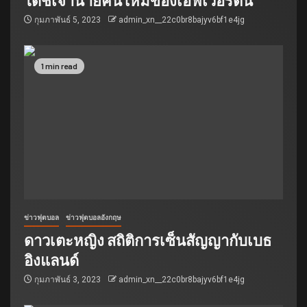
กุมภาพันธ์ 5, 2023
admin_xn__22c0br8bajyv6bf1e4jg
1 min read
ข่าวฟุตบอล
ข่าวฟุตบอลอังกฤษ
ดาวเตะหญิง สถิติการเซ็นสัญญากับเบธ
อิงแลนด์
กุมภาพันธ์ 3, 2023
admin_xn__22c0br8bajyv6bf1e4jg