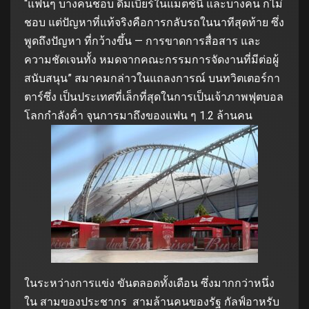
“แฟนๆ บางคนชอบ ดื่มเบียร์ในแมตช์นี้ และบางคน ก็ไม่
ชอบ แต่ปัญหาที่แท้จริงคือการกลับรถในนาทีสุดท้าย ซึ่ง
พูดถึงปัญหา ที่กว้างขึ้น — การขาดการสื่อสาร และ
ความชัดเจนทั้ง หมดจากคณะกรรมการจัดงานที่มีต่อผู้
สนับสนุน” สมาคมกล่าวในแถลงการณ์ บนทวิตเตอร์กา
ตาร์ซึ่ง เป็นประเทศที่เล็กที่สุดในการเป็นเจ้าภาพฟุตบอล
โลกกําลังค้ํา จุนการมาถึงของแฟน ๆ 1.2 ล้านคน
ในระหว่างการแข่ง ขันตลอดทั้งเดือน ซึ่งมากกว่าหนึ่ง
ใน สามของประชากร สามล้านคนของรัฐ กัลฟ์อาหรับ