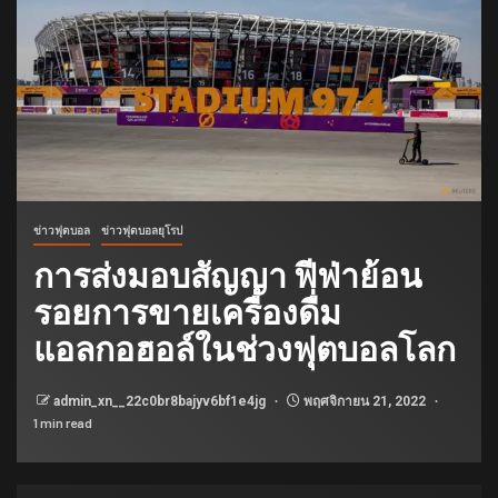
ข่าวฟุตบอล
ข่าวฟุตบอลยุโรป
การส่งมอบสัญญา ฟีฟ่าย้อน
รอยการขายเครื่องดื่ม
แอลกอฮอล์ในช่วงฟุตบอลโลก
admin_xn__22c0br8bajyv6bf1e4jg
พฤศจิกายน 21, 2022
1 min read