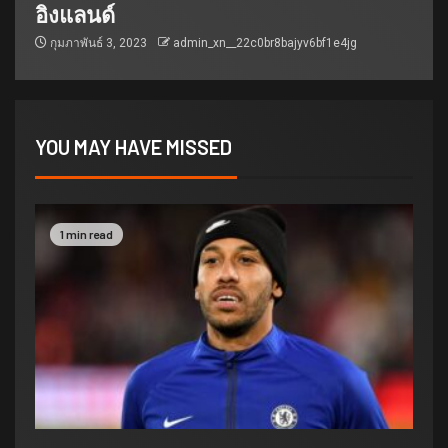
อิงแลนด์
กุมภาพันธ์ 3, 2023
admin_xn__22c0br8bajyv6bf1e4jg
YOU MAY HAVE MISSED
1 min read