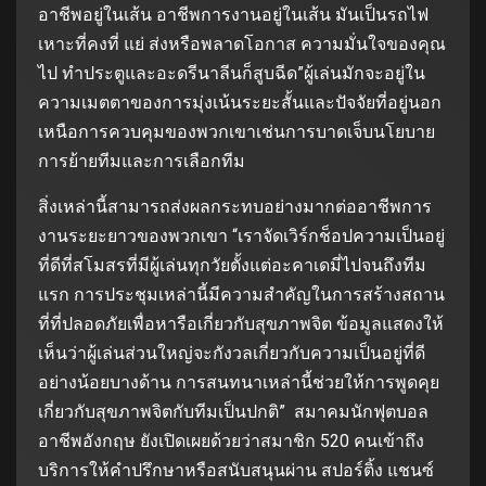
อาชีพอยู่ในเส้น อาชีพการงานอยู่ในเส้น มันเป็นรถไฟ
เหาะที่คงที่ แย่ ส่งหรือพลาดโอกาส ความมั่นใจของคุณ
ไป ทำประตูและอะดรีนาลีนก็สูบฉีด”ผู้เล่นมักจะอยู่ใน
ความเมตตาของการมุ่งเน้นระยะสั้นและปัจจัยที่อยู่นอก
เหนือการควบคุมของพวกเขาเช่นการบาดเจ็บนโยบาย
การย้ายทีมและการเลือกทีม
สิ่งเหล่านี้สามารถส่งผลกระทบอย่างมากต่ออาชีพการ
งานระยะยาวของพวกเขา “เราจัดเวิร์กช็อปความเป็นอยู่
ที่ดีที่สโมสรที่มีผู้เล่นทุกวัยตั้งแต่อะคาเดมี่ไปจนถึงทีม
แรก การประชุมเหล่านี้มีความสําคัญในการสร้างสถาน
ที่ที่ปลอดภัยเพื่อหารือเกี่ยวกับสุขภาพจิต ข้อมูลแสดงให้
เห็นว่าผู้เล่นส่วนใหญ่จะกังวลเกี่ยวกับความเป็นอยู่ที่ดี
อย่างน้อยบางด้าน การสนทนาเหล่านี้ช่วยให้การพูดคุย
เกี่ยวกับสุขภาพจิตกับทีมเป็นปกติ” สมาคมนักฟุตบอล
อาชีพอังกฤษ ยังเปิดเผยด้วยว่าสมาชิก 520 คนเข้าถึง
บริการให้คําปรึกษาหรือสนับสนุนผ่าน สปอร์ติ้ง แชนซ์