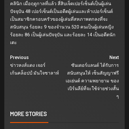
คลินิก เมื่อฤดูกาลที่แล้ว สี่สิบเจ็ดเปอร์เซ็นต์เป็นผู้เล่น
ปัจจุบัน 48 เปอร์เซ็นต์เป็นอดีตผู้เล่นและห้าเปอร์เซ็นต์
เป็นสมาชิกครอบครัวของผู้เล่นที่สหภาพตกลงที่จะ
สนับสนุน ร้อยละ 9 ของจํานวน 520 คนเป็นผู้เล่นหญิง
ร้อยละ 86 เป็นผู้เล่นปัจจุบัน และร้อยละ 14 เป็นอดีตนัก
เตะ
Previous
Next
ข่าวหงส์แดง เจอร์
ซันเดอร์แลนด์ ได้รับการ
เก้นคล็อปป์ มันใจซาลาห์
สนับสนุนให้ เซ็นสัญญาฟรี
เอเย่นต์ ความพยายาม ของ
เบิร์นลีย์ที่จะใช้จ่ายช่วงสั้น
ๆ
MORE STORIES