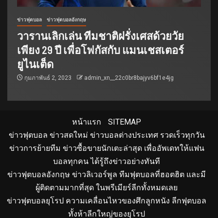
ข่าวฟุตบอล
ข่าวฟุตบอลอังกฤษ
วารานเลิกเล่น ทีมชาติฝรั่งเศสด้วยวัย
เพียง 29 ปี เพื่อโฟกัสกับ แมนเชสเตอร์
ยูไนเต็ด
กุมภาพันธ์ 2, 2023
admin_xn__22c0br8bajyv6bf1e4jg
หน้าแรก
SITEMAP
ข่าวฟุตบอล ข่าวสดใหม่ ข่าวบอลต่างประเทศ รวดเร็วทุกวัน
ข่าวการย้ายทีม ข่าวซื้อขายนักเตะล่าสุด เพื่ออัพเดทให้แฟน
บอลทุกคน ได้รู้ถึงข่าวอย่างทันที
ข่าวฟุตบอลอังกฤษ ข่าวลิเวอร์พูล ทีมฟุตบอลที่ฮอตฮิต และมี
ผู้ติดตามมากที่สุด ในพรีเมียร์ลีกทั้งหมดเลย
ข่าวฟุตบอลยุโรป ความเคลื่อนไหวของศึกลูกหนัง ลีกฟุตบอล
ทั้งห้าลีกใหญ่ของยุโรป