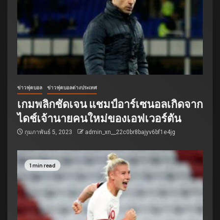
ข่าวฟุตบอล
ข่าวฟุตบอลต่างประเทศ
เกมพลิกชัดเจน แชมป์อาร์เซนอลเกิดจาก
ไดช์เจ้านายคนใหม่ของเอฟเวอร์ตัน
กุมภาพันธ์ 5, 2023
admin_xn__22c0br8bajyv6bf1e4jg
1 min read