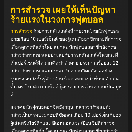
การสํารวจ เผยให้เห็นปัญหา
ร้ายแรงในวงการฟุตบอล
การสํารวจ
ด้วยการกลั่นแกล้งที่รายงานโดยนักฟุตบอล
ชายเกือบ 10 เปอร์เซ็นต์ ของผู้เล่นมืออาชีพชายที่สํารวจ
เมื่อฤดูกาลที่แล้วโดย สมาคมนักฟุตบอลอาชีพอังกฤษ
กล่าวว่าพวกเขาเคยประสบกับการกลั่นแกล้งในขณะที่
ห้าเปอร์เซ็นต์มีความคิดฆ่าตัวตาย ประมาณร้อยละ 22
กล่าวว่าพวกเขาเคยประสบกับความวิตกกังวลอย่าง
รุนแรง จนถึงขั้นรู้สึกกลัวหรืออาจมีบางสิ่งที่น่ากลัวเกิด
ขึ้น ดร. ไมเคิล เบนเน็ตต์ ผู้อํานวยการด้านความเป็นอยู่ที่
ดี
สมาคมนักฟุตบอลอาชีพอังกฤษ กล่าวว่าตัวเลขดัง
กล่าวเป็นภาพประกอบที่ชัดเจน เกือบ 10 เปอร์เซ็นต์ของ
ผู้เล่นพรีเมียร์ลีกและ อีเอฟแอลแชมเปียนชิปที่สํารวจ
เมื่อฤดูกาลที่แล้ว โดยสมาคมนักฟุตบอลอาชีพกล่าวว่า