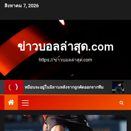
สิงหาคม 7, 2026
ข่าวบอลล่าสุด.com
https://ข่าวบอลล่าสุด.com
ยองดูเหมือนจะอยู่ในมิลานหลังจากถูกคัดออกจากทีม
เกมพลิกช