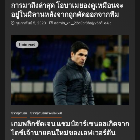
การมาถึงล่าสุด โอบาเมยองดูเหมือนจะ
อยู่ในมิลานหลังจากถูกคัดออกจากทีม
กุมภาพันธ์ 5, 2023
admin_xn__22c0br8bajyv6bf1e4jg
1 min read
ข่าวฟุตบอล
ข่าวฟุตบอลต่างประเทศ
เกมพลิกชัดเจน แชมป์อาร์เซนอลเกิดจาก
ไดช์เจ้านายคนใหม่ของเอฟเวอร์ตัน