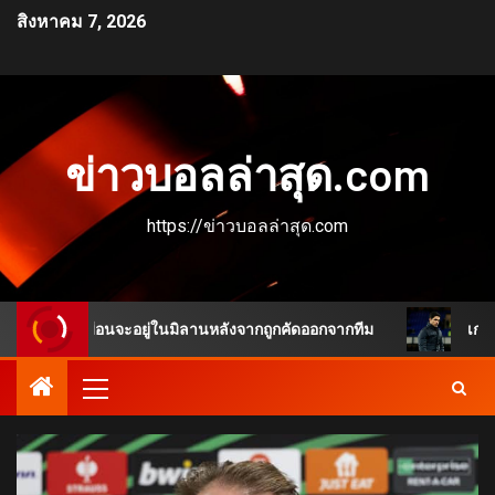
สิงหาคม 7, 2026
ข่าวบอลล่าสุด.com
https://ข่าวบอลล่าสุด.com
องดูเหมือนจะอยู่ในมิลานหลังจากถูกคัดออกจากทีม
เกมพลิกชั