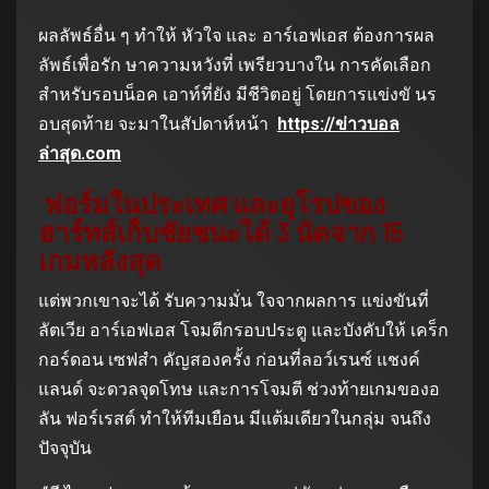
ผลลัพธ์อื่น ๆ ทําให้ หัวใจ และ อาร์เอฟเอส ต้องการผล
ลัพธ์เพื่อรัก ษาความหวังที่ เพรียวบางใน การคัดเลือก
สําหรับรอบน็อค เอาท์ที่ยัง มีชีวิตอยู่ โดยการแข่งขั นร
อบสุดท้าย จะมาในสัปดาห์หน้า
https://ข่าวบอล
ล่าสุด.com
ฟอร์มในประเทศ และยุโรปของ
ฮาร์ทส์เก็บชัยชนะได้ 3 นัดจาก 15
เกมหลังสุด
แต่พวกเขาจะได้ รับความมั่น ใจจากผลการ แข่งขันที่
ลัตเวีย อาร์เอฟเอส โจมตีกรอบประตู และบังคับให้ เคร็ก
กอร์ดอน เซฟสํา คัญสองครั้ง ก่อนที่ลอว์เรนซ์ แชงค์
แลนด์ จะดวลจุดโทษ และการโจมตี ช่วงท้ายเกมของอ
ลัน ฟอร์เรสต์ ทําให้ทีมเยือน มีแต้มเดียวในกลุ่ม จนถึง
ปัจจุบัน