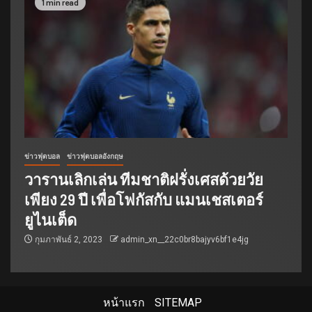
1 min read
ข่าวฟุตบอล
ข่าวฟุตบอลอังกฤษ
วารานเลิกเล่น ทีมชาติฝรั่งเศสด้วยวัย
เพียง 29 ปี เพื่อโฟกัสกับ แมนเชสเตอร์
ยูไนเต็ด
กุมภาพันธ์ 2, 2023
admin_xn__22c0br8bajyv6bf1e4jg
หน้าแรก
SITEMAP