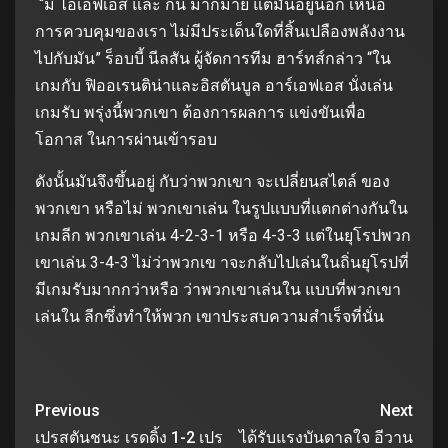
“มี ไอเอฟเอส และ ก้น มากมาย แต่มันอยู่นอก เหนือ
การควบคุมของเรา ไม่มีประเด็นใดที่สิ้นเปลืองพลังงาน
ไปกับมัน” ร็อบบี้ นีลสัน ผู้จัดการทีม ฮาร์ทส์กล่าว “ใน
เกมกับ ฟิออเรนติน่าและอิสตันบูล อาร์เอฟเอส นั่งเล่น
เกมรับ พรุ่งนี้พวกเขา ต้องการผลการ แข่งขันเพื่อ
โอกาส ในการผ่านเข้ารอบ
ดังนั้นมันจึงขึ้นอยู่ กับว่าพวกเขา จะเปลี่ยนสไตล์ ของ
พวกเขา หรือไม่ พวกเขาเล่น ในรูปแบบที่แตกต่างกันใน
เกมลีก พวกเขาเล่น 4-2-3-1 หรือ 4-3-3 แต่ในยุโรปพวก
เขาเล่น 3-4-3 ไม่ว่าพวกเข าจะกลับไปเล่นในถิ่นยุโรปที่
มีเกมรับมากกว่าหรือ ว่าพวกเขาเล่นใน แบบที่พวกเขา
เล่นใน ลีกซึ่งทําให้พวก เขาประสบความสําเร็จที่นั่น
Previous
Next
เปรสตันชนะ เรดดิ้ง 1-2 เปร
ได้รับแรงบันดาลใจ อีวาน