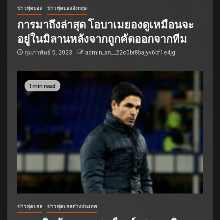
ข่าวฟุตบอล
ข่าวฟุตบอลอังกฤษ
การมาถึงล่าสุด โอบาเมยองดูเหมือนจะ
อยู่ในมิลานหลังจากถูกคัดออกจากทีม
กุมภาพันธ์ 5, 2023
admin_xn__22c0br8bajyv6bf1e4jg
1 min read
ข่าวฟุตบอล
ข่าวฟุตบอลต่างประเทศ