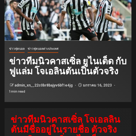
ข่าวฟุตบอล
ข่าวฟุตบอลต่างประเทศ
ข่าวทีมนิวคาสเซิ่ล ยูไนเต็ด กับ
ฟูแล่ม โจเอลินตันเป็นตัวจริง
admin_xn__22c0br8bajyv6bf1e4jg
มกราคม 16, 2023
1 min read
ข่าวทีมนิวคาสเซิ่ล โจเอลลิน
ตันมีชื่ออยู่ในรายชื่อ ตัวจริง