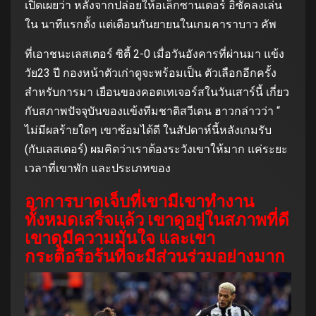
เปิดเผยว่า หลังจากปล่อยให้อเล็กซานเดอร์ อิซัคลงเล่น
ใน นาทีแรกตั้ง แต่เดือนกันยายนในเกมคาราบาว คัพ
ที่เอาชนะเลสเตอร์ ซิตี้ 2-0 เมื่อวันอังคารที่ผ่านมา แข้ง
วัย23 ปี กองหน้าตัวเก่าดูจะพร้อมเป็น ตัวเลือกอีกครั้ง
สำหรับการมา เยือนของคอตเทเจอร์สในวันเสาร์นี้ เกี่ยว
กับสภาพปัจจุบันของแข้งทีมชาติสวีเดน ฮาวกล่าวว่า “
ไม่มีผลร้ายใดๆ เขาซ้อมได้ดี ในสัปดาห์นี้หลังเกมรับ
(กับเลสเตอร์) ผมคิดว่าเราต้องระวังเขาให้มาก แค่ระยะ
เวลาที่เขาพัก และประเภทของ
อาการบาดเจ็บที่เขามีเขาทำงาน
ทั้งหมดเสร็จแล้ว เขาดูอยู่ในสภาพที่ดี
เขาดูมีความมั่นใจ และเขา
กระตือรือร้นที่จะมีส่วนร่วมอย่างมาก