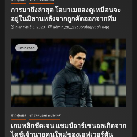
การมาถึงล่าสุด โอบาเมยองดูเหมือนจะ
อยู่ในมิลานหลังจากถูกคัดออกจากทีม
กุมภาพันธ์ 5, 2023
admin_xn__22c0br8bajyv6bf1e4jg
1 min read
ข่าวฟุตบอล
ข่าวฟุตบอลต่างประเทศ
เกมพลิกชัดเจน แชมป์อาร์เซนอลเกิดจาก
ไดช์เจ้านายคนใหม่ของเอฟเวอร์ตัน