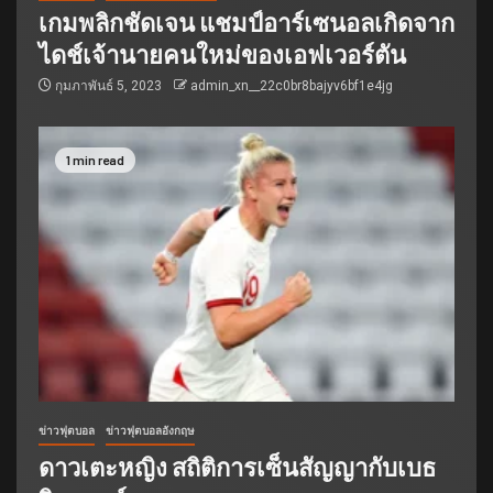
เกมพลิกชัดเจน แชมป์อาร์เซนอลเกิดจาก
ไดช์เจ้านายคนใหม่ของเอฟเวอร์ตัน
กุมภาพันธ์ 5, 2023
admin_xn__22c0br8bajyv6bf1e4jg
1 min read
ข่าวฟุตบอล
ข่าวฟุตบอลอังกฤษ
ดาวเตะหญิง สถิติการเซ็นสัญญากับเบธ