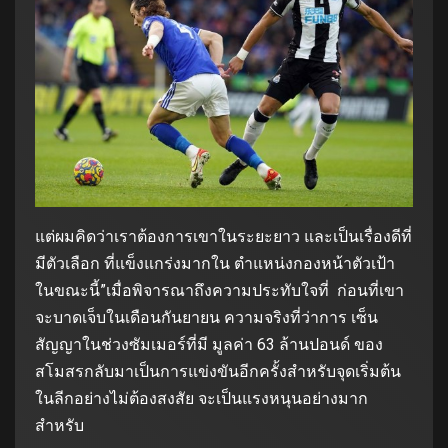
แต่ผมคิดว่าเราต้องการเขาในระยะยาว และเป็นเรื่องดีที่
มีตัวเลือก ที่แข็งแกร่งมากใน ตำแหน่งกองหน้าตัวเป้า
ในขณะนี้”เมื่อพิจารณาถึงความประทับใจที่ ก่อนที่เขา
จะบาดเจ็บในเดือนกันยายน ความจริงที่ว่าการ เซ็น
สัญญาในช่วงซัมเมอร์ที่มี มูลค่า 63 ล้านปอนด์ ของ
สโมสรกลับมาเป็นการแข่งขันอีกครั้งสำหรับจุดเริ่มต้น
ในลีกอย่างไม่ต้องสงสัย จะเป็นแรงหนุนอย่างมาก
สำหรับ