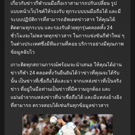
เกี่ยวกับข่าวกีฬาบนมือถือเราสามารถปรับเปลี่ยน รูป
แบบหน้าเว็บไซต์ให้รองรับ ทุกระบบบนมือถือได้ และมี
ระบบปฏิบัติการที่สามารถอัพเดทข่าวสาร ให้คุณได้
ติดตามทุกระบบ และรองรับด้วยทุกรุ่นตลอดทั้ง 24
ชั่วโมงจะไม่พลาดทุกข่าวสาร ในการแข่งขันกีฬาใหม่ ๆ
ในต่างประเทศซึ่งมีทีมงานที่คอย บริการอย่างมีคุณภาพ
ข้อมูลฉับไว
เกาะติดทุกสถานการณ์พร้อมจะนำเสนอ ให้คุณได้อ่าน
ข่าวกีฬา 24 ตลอดทั้งวันยืนยันได้ว่าข่าวที่คุณจะได้รับ
นั้น เป็นข่าวที่เชื่อถือได้และมา จากแหล่งข่าวที่เป็นจริง
ข่าว ที่อยู่ในมือท่านเป็นข่าวที่มีความถูกต้อง และ
แม่นยำจากแหล่งข่าวที่น่าเชื่อถือได้ และมีแหล่งอ้างอิง
ที่สามารถ ตรวจสอบได้เช่นกันทุกข้อมูลข่าวสาร