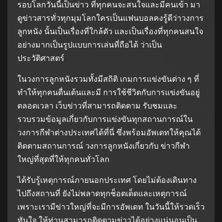
รอบโลกวันนี้เป็นข่าว ที่ทุกคนจะสนใจและมีคนเข้า มา
ดูข่าวสารทั่วทุกมุมโลกใครเป็นแฟนบอลคงรู้ดีว่าวงการ
ลูกหนัง นั้นเป็นเรื่องที่ใกล้ตัว และเป็นเรื่องที่ทุกคนสนใจ
อย่างมากเป็นรูปแบบการเล่นที่ถือได้ ว่าเป็น
ประวัติศาสตร์
ในวงการลูกหนังรวมทั้งมีสถิติ เกมการแข่งขันต่าง ๆ ที่
ทำให้ทุกคนตื่นเต้นและมี การใช้ชีวิตกับการแข่งขันอยู่
ตลอดเวลา เว็บข่าวที่สามารถติดตาม รับชมและ
รวบรวมข้อมูลเกี่ยวกับการแข่งขันทุกสถานการณ์ใน
วงการกีฬาต่างประเทศได้ที่นี่ ซึ่งพร้อมอัพเดทให้คุณได้
ติดตามสถานการณ์ วงการลูกหนังเกี่ยวกับ ข่าวกีฬา
ใหญ่ที่สุดที่ให้ทุกคนทั่วโลก
ได้รับรู้เหตุการณ์ภายนอกประเทศ โดยไม่ต้องเดินทาง
ไปถึงสถานที่ ยังไม่พลาดทุกช็อตเด็ดและเหตุการณ์
เพราะเรามีข่าวใหญ่ที่จะมีการอัพเดท ในวันนี้ให้รวดเร็ว
ทันใจ ให้ท่านสามารถติดตามข่าวได้อย่างแน่นอนเป็น