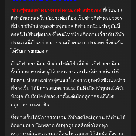
ข่าวฟุตบอลต่างประเทศ
ผลบอลต่างประเทศ
ที่เว็บข่าว
กีฬาอัพเดตสดใหม่อย่างต่อเนื่อง เว็บข่าวกีฬาครบวงจร
ที่มีข่าวกีฬาล่าสุดอย่างฟุตบอล กีฬายอดนิยมปัจจุบันนี้
คงหนีไม่พ้นฟุตบอล ซึ่งคนไทยนิยมติดตามเกี่ยวกับ กีฬา
ประเภทนี้เป็นอย่างมากรวมถึงคนต่างประเทศ ก็เช่นกัน
ได้รับการยกย่องว่า
เป็นกีฬายอดนิยม ซึ่งเว็บไซต์กีฬาที่มีข่าวกีฬายอดนิยม
นั้นก็สามารถที่จะดูได้ ผ่านทางออนไลน์มีข่าวกีฬาให้
ติดตาม นำเสนอข่าวฟุตบอลในวงการลูกหนังซึ่งเป็นข่าว
ที่ทางเว็บ ได้มีการเสนอข่าวและยินดี เปิดให้ทุกคนได้รับ
ข้อมูล กับเว็บไซต์ของเราตั้งแต่เปิดฤดูกาลจนถึงปิด
ฤดูกาลการแข่งขัน
ซึ่งทางเว็บได้มีการรวบรวม กีฬาสดใหม่ทุกวันให้ท่านได้
ติดตามอย่างไม่พลาด กับทุกคู่บอลลีกทั่วโลกทุก
เหตุการณ์ และความเคลื่อนไหวคุณจะได้สัมผัส ถึงข่าว