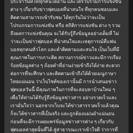
ประจำวันที่ให้ทุกคนได้อ่าน และได้รวบรวมการแข่งขัน
ต่าง ๆ เกี่ยวกับข่าวฟุตบอลที่น่าสนใจ ที่ทุกคนชอบและ
ติดตามสามารถเข้ารับชม ได้ทุกวันไม่ว่าจะเป็น
โปรแกรมการแข่งขัน หรือ สถิติการแข่งขัน ต่าง ๆ รวม
ถึงผลการแข่งขันคุณ จะได้รับรู้ถึงข้อมูลอย่างเต็มที่ ไม่
ว่าจะเป็นข่าวฟุตบอล ที่น่าสนใจและเหตุการณ์ที่แฟน
บอลทุกคนทั่วโลก และต่ำติดตามและสนใจ เป็นเว็บที่มี
คุณภาพในการเกาะติด สถานการณ์ข่าวและมีการเรียง
ร้อยข้อมูลต่าง ๆ ถ้อยคำที่อ่านง่ายเข้าถึงได้ง่าย สะดวก
ต่อการที่จะศึกษา และติดตามเข้าถึงได้ด้วยเมนูภาษา
ไทยแน่นอน ว่าเว็บไซต์ของเรานั้นมี การนำเสนอข่าว
ฟุตบอลวันนี้ มีคุณภาพในการที่จะสอบหาบ้านใหม่ ๆ
เพื่อให้ท่านได้รับรู้ถึงข้อมูลข่าวสาร อย่างรวดเร็วและ
เรามั่นใจว่า นอกจากเว็บจะได้ข่าวสารรวดเร็วแล้วคุณ
ก็จะได้ข่าวสารที่เป็นจริง และถูกต้องแม่นยำแน่นอน
ก่อนที่จะมีการเผยแพร่ข้อมูลข่าวสารต่าง ๆ เกี่ยวกับ
ฟุตบอลล่าสุดนั้นที่ได้ สู่สาธารณะเราเข้าใจดี ว่าการที่