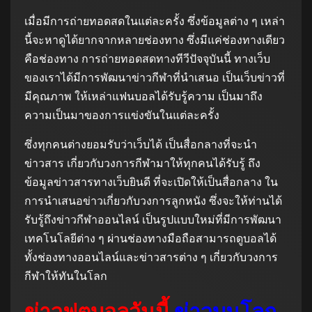
เมื่อมีการถ่ายทอดสดในแต่ละครั้ง ซึ่งข้อมูลต่าง ๆ เหล่า
นี้จะหาดูได้ยากจากหลายช่องทาง ซึ่งมีแค่ช่องทางเดียว
คือช่องทาง การถ่ายทอดสดทางทีวีปัจจุบันนี้ ทางเว็บ
ของเราได้มีการพัฒนาข่าวกีฬาที่นำเสนอ เป็นเว็บข่าวที่
มีคุณภาพ ให้เหล่าแฟนบอลได้รับรู้ความ เป็นมาถึง
ความเป็นมาของการแข่งขันในแต่ละครั้ง
ซึ่งทุกคนต่างยอมรับว่าเว็บได้ เป็นสื่อกลางที่จะนำ
ข่าวสาร เกี่ยวกับวงการกีฬามาให้ทุกคนได้รับรู้ ถึง
ข้อมูลข่าวสารทางเว็บยินดี ที่จะเปิดให้เป็นสื่อกลาง ใน
การนำเสนอข่าวเกี่ยวกับวงการลูกหนัง ซึ่งจะให้ท่านได้
รับรู้ถึงข่าวกีฬาออนไลน์ เป็นรูปแบบใหม่ที่มีการพัฒนา
เทคโนโลยีต่าง ๆ ผ่านช่องทางมือถือสามารถดูบอลได้
ทั้งช่องทางออนไลน์และข่าวสารต่าง ๆ เกี่ยวกับวงการ
กีฬาให้ทันในโลก
ข่าวฟุตบอลวันนี้
ข่าวบนโลก