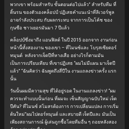
พวกเขา พร้อมสําหรับ ขั้นตอนต่อไปแล้ว” สําหรับทีม ที่
ดิ้นรน ของตัวเองคล็อปป์ ปฏิเสธคําแนะนําที่ลิเวอร์พูล
อาจกําลังประสบ กับผลกระทบ จากการเป็นโค้ช ของ
กุนซือ ชาวเยอรมันมา 7 ปีแล้ว
คล็อปป์ซึ่งมาถึง แอนฟิลด์ ในปี 2015 ออกจาก งานก่อน
หน้านี้ทั้งสองงาน ของเขา – ที่ไมนซ์และ โบรุสเซียดอร์
ทมุนด์ หลังจากเจ็ดปีที่หางเสือ อย่างไรก็ตามมัน
เป็นการเปรียบเทียบ ที่เขาปฏิเสธ “ผมไม่มีแผน มาเจ็ดปี
แล้ว” “ฉันคิดว่า ฉันพูดถึงสี่ปีใน งานแถลงข่าวครั้ง แรก
นั้น
วันนั้นผมมีความสุข ที่ได้อยู่รอด ในงานแถลงข่าว! “ผม
ควรจะทําแบบนั้นก่อน ที่ผมจะ เซ็นสัญญาฉบับใหม่ เจ็ด
ปีคัน? ที่ไมนซ์ สโมสรต้องการ การเปลี่ยนแปลง การเริ่ม
ต้นใหม่”ผมไปดอร์ทมุนด์ และสบายดี เจ็ดปีและ มันเป็น
เพียงสถานการณ์ ผู้เล่นถูกซื้อโดยทีมอื่น ๆ ถอยหลังสอง