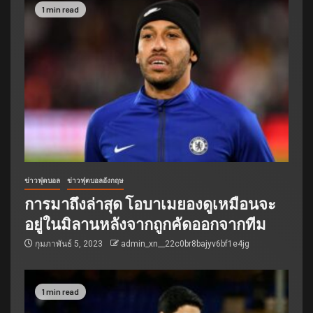
1 min read
ข่าวฟุตบอล
ข่าวฟุตบอลอังกฤษ
การมาถึงล่าสุด โอบาเมยองดูเหมือนจะ
อยู่ในมิลานหลังจากถูกคัดออกจากทีม
กุมภาพันธ์ 5, 2023
admin_xn__22c0br8bajyv6bf1e4jg
1 min read