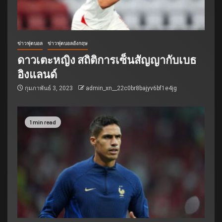
ข่าวฟุตบอล
ข่าวฟุตบอลอังกฤษ
ดาวเตะหญิง สถิติการเซ็นสัญญากับเบธ
อิงแลนด์
กุมภาพันธ์ 3, 2023
admin_xn__22c0br8bajyv6bf1e4jg
1 min read