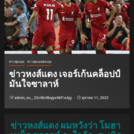
ข่าวฟุตบอล
ข่าวฟุตบอลอังกฤษ
ข่าวหงส์แดง เจอร์เก้นคล็อปป์
มันใจซาลาห์
admin_xn__22c0br8bajyv6bf1e4jg
ตุลาคม 11, 2022
ข่าวหงส์แดง ผมหวังว่า โมฮา