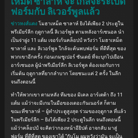
เหม็ด ซาลาห์ จะใกล้จะระเบิด
ฟอร์มกับ ลิเวอร์พูลแล้ว
ข่าวหงส์แดง
โมฮาเหม็ด ซาลาห์ ยิงได้เพียง 2 ประตูใน
พรีเมียร์ลีก ฤดูกาลนี้ ลิเวอร์พูล ตามหลังอาร์เซนอล นํา
เป็นจ่าฝูง 11 แต้ม เจอร์เก้นคล็อปป์ หวังว่า โมฮาเหม็ด
ซาลาห์ และ ลิเวอร์พูล ใกล้จะค้นพบฟอร์ม ที่ดีที่สุด ของ
พวกเขาอีกครั้ง ก่อนเกมซูเปอร์ ซันเดย์ ที่จะบุกไปเยือน
อาร์เซนอล ผู้นําพรีเมียร์ลีก ลิเวอร์พูล ต้องเจอกับการ
เริ่มต้น ฤดูกาลที่ยากลําบาก โดยชนะแค่ 2 ครั้ง ในลีก
จนถึงตอนนี้
ทําให้พวกเขา ตามหลัง ทีมของ มิเคล อาร์เตต้า ถึง 11
แต้ม แม้ว่าจะมีเกมในมือของเดอะกันเนอร์ส ก็ตาม
ขณะที่ซาลาห์ – ผู้ทําประตูสูงสุด ร่วมของฤดูกาล ที่แล้ว
ในพรีเมียร์ลีก – ยิงได้เพียง 2 ประตูในลีก จนถึงตอนนี้
แม้ว่าคล็อปป์ จะคิดว่ากองหน้าอียิปต์ อาจกลับ มาสู่
ฟอร์ม ที่ดีที่สุด ของเขาได้ “กับโม ผมหวังว่ามัน จะเป็น