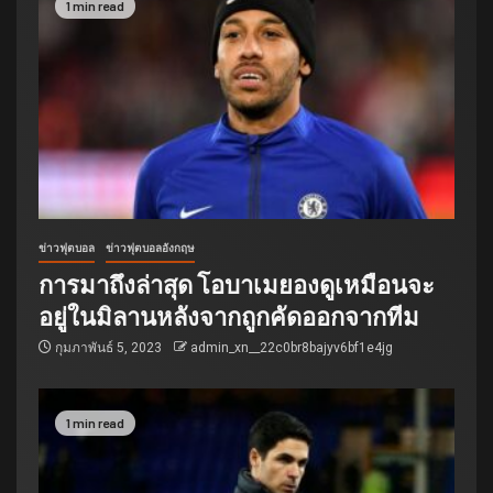
1 min read
ข่าวฟุตบอล
ข่าวฟุตบอลอังกฤษ
การมาถึงล่าสุด โอบาเมยองดูเหมือนจะ
อยู่ในมิลานหลังจากถูกคัดออกจากทีม
กุมภาพันธ์ 5, 2023
admin_xn__22c0br8bajyv6bf1e4jg
1 min read