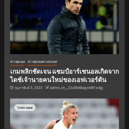
ข่าวฟุตบอล
ข่าวฟุตบอลต่างประเทศ
เกมพลิกชัดเจน แชมป์อาร์เซนอลเกิดจาก
ไดช์เจ้านายคนใหม่ของเอฟเวอร์ตัน
กุมภาพันธ์ 5, 2023
admin_xn__22c0br8bajyv6bf1e4jg
1 min read