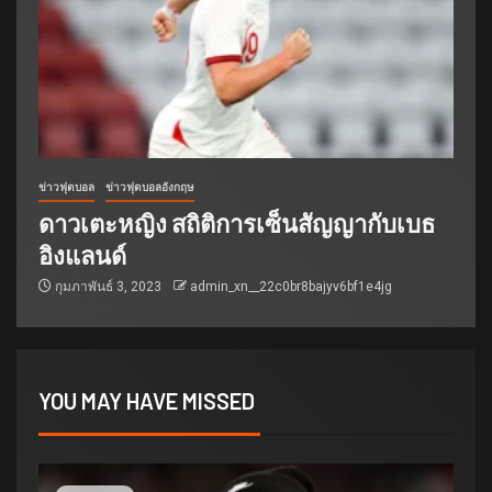
ข่าวฟุตบอล
ข่าวฟุตบอลอังกฤษ
ดาวเตะหญิง สถิติการเซ็นสัญญากับเบธ
อิงแลนด์
กุมภาพันธ์ 3, 2023
admin_xn__22c0br8bajyv6bf1e4jg
YOU MAY HAVE MISSED