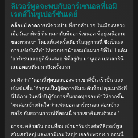
ลิเวอร์พูลจะพบกับอาร์เซนอลที่เอมิ
เรตส์ในซูเปอร์ซันเดย์
คล็อปป์ คาดการณ์ช่วงบ่าย ที่ยากลําบาก ในเมืองหลวง
เมื่อวันอาทิตย์ ที่ผ่านมากับทีมอาร์เซนอล ที่อยู่เหนือเกม
ของพวกเขา โดยแพ้แค่ครั้งเดียวในฤดูกาลนี้ ซึ่งเป็นผล
การแข่งขันที่ทําให้พวกเขานําแชมป์แมนฯ ซิตี้ไป 1 แต้ม
“อาร์เซนอลอยู่ที่นั่นเสมอ ซิตี้อยู่กับ มานูเอล เปลเลกรินี
เสมอตอนที่ผมมาถึงครั้งแรก
ผมคิดว่า” “ตอนนี้ฟุตบอลของพวกเขาดีขึ้น เร็วขึ้น และ
เข้มข้นขึ้น “ถ้าคุณเป็นผู้จัดการทีมระดับท็อป คุณมาถึงที่
นี่ได้ภายในหนึ่งปี ผู้จัดการชั้นยอดทุกรอบทําให้ยากขึ้น
“ผมค่อนข้างมั่นใจ ว่าแฟนบอล อาร์เซนอล ค่อนข้าง
พอใจ กับสถานการณ์ที่ตอนนี้ พวกเขาค้นพบตัวเอง ”
อาจจะคล้ายกับ ตอนที่ผม เข้ามารับช่วงต่อที่ลิเวอร์พูล
สโมสรใหญ่ และเรามีเกมใหญ่ๆ เจอกับพวกเขา ตอนนี้