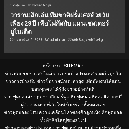
ข่าวฟุตบอล
ข่าวฟุตบอลอังกฤษ
วารานเลิกเล่น ทีมชาติฝรั่งเศสด้วยวัย
เพียง 29 ปี เพื่อโฟกัสกับ แมนเชสเตอร์
ยูไนเต็ด
กุมภาพันธ์ 2, 2023
admin_xn__22c0br8bajyv6bf1e4jg
หน้าแรก
SITEMAP
ข่าวฟุตบอล ข่าวสดใหม่ ข่าวบอลต่างประเทศ รวดเร็วทุกวัน
ข่าวการย้ายทีม ข่าวซื้อขายนักเตะล่าสุด เพื่ออัพเดทให้แฟน
บอลทุกคน ได้รู้ถึงข่าวอย่างทันที
ข่าวฟุตบอลอังกฤษ ข่าวลิเวอร์พูล ทีมฟุตบอลที่ฮอตฮิต และมี
ผู้ติดตามมากที่สุด ในพรีเมียร์ลีกทั้งหมดเลย
ข่าวฟุตบอลยุโรป ความเคลื่อนไหวของศึกลูกหนัง ลีกฟุตบอล
ทั้งห้าลีกใหญ่ของยุโรป
ข่าวฟุตบอลต่างประเทศ ข่าวฟุตบอลไทย ศูนย์รวมข่าวทุกสิ่ง