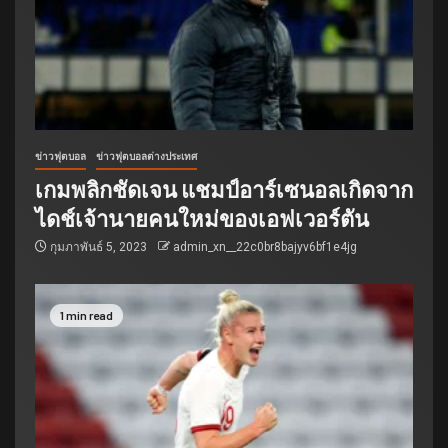
ข่าวฟุตบอล
ข่าวฟุตบอลต่างประเทศ
เกมพลิกชัดเจน แชมป์อาร์เซนอลเกิดจาก
ไดช์เจ้านายคนใหม่ของเอฟเวอร์ตัน
กุมภาพันธ์ 5, 2023
admin_xn__22c0br8bajyv6bf1e4jg
1 min read