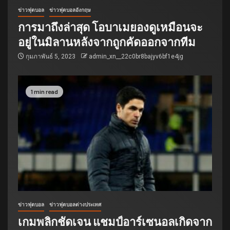
ข่าวฟุตบอล
ข่าวฟุตบอลอังกฤษ
การมาถึงล่าสุด โอบาเมยองดูเหมือนจะ
อยู่ในมิลานหลังจากถูกคัดออกจากทีม
กุมภาพันธ์ 5, 2023
admin_xn__22c0br8bajyv6bf1e4jg
1 min read
ข่าวฟุตบอล
ข่าวฟุตบอลต่างประเทศ
เกมพลิกชัดเจน แชมป์อาร์เซนอลเกิดจาก