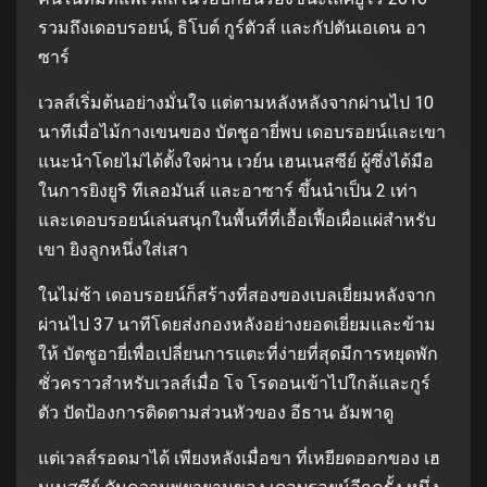
รวมถึงเดอบรอยน์, ธิโบต์ กูร์ตัวส์ และกัปตันเอเดน อา
ซาร์
เวลส์เริ่มต้นอย่างมั่นใจ แต่ตามหลังหลังจากผ่านไป 10
นาทีเมื่อไม้กางเขนของ บัตชูอายี่พบ เดอบรอยน์และเขา
แนะนำโดยไม่ได้ตั้งใจผ่าน เวย์น เฮนเนสซีย์ ผู้ซึ่งได้มือ
ในการยิงยูริ ทีเลอมันส์ และอาซาร์ ขึ้นนำเป็น 2 เท่า
และเดอบรอยน์เล่นสนุกในพื้นที่ที่เอื้อเฟื้อเผื่อแผ่สำหรับ
เขา ยิงลูกหนึ่งใส่เสา
ในไม่ช้า เดอบรอยน์ก็สร้างที่สองของเบลเยี่ยมหลังจาก
ผ่านไป 37 นาทีโดยส่งกองหลังอย่างยอดเยี่ยมและข้าม
ให้ บัตชูอายี่เพื่อเปลี่ยนการแตะที่ง่ายที่สุดมีการหยุดพัก
ชั่วคราวสำหรับเวลส์เมื่อ โจ โรดอนเข้าไปใกล้และกูร์
ตัว ปัดป้องการติดตามส่วนหัวของ อีธาน อัมพาดู
แต่เวลส์รอดมาได้ เพียงหลังเมื่อขา ที่เหยียดออกของ เฮ