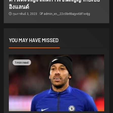
อิงแลนด์
กุมภาพันธ์ 3, 2023
admin_xn__22c0br8bajyv6bf1e4jg
YOU MAY HAVE MISSED
1 min read