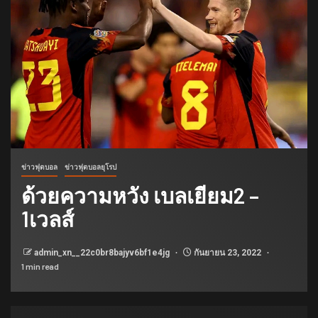
ข่าวฟุตบอล
ข่าวฟุตบอลยุโรป
ด้วยความหวัง เบลเยียม2 –
1เวลส์
admin_xn__22c0br8bajyv6bf1e4jg
กันยายน 23, 2022
1 min read