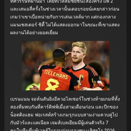
ทศวรรษที่ผ่านมา โดยที่เวลส์มีชัยชนะสองครั้ง แพ้ 2
และเสมอสี่ครั้งในช่วงเวลานั้นเดอบรอยน์เคยกล่าวก่อน
เกมว่าเขาเบื่อหน่ายกับการเล่นเวลส์มาก แต่กองกลาง
แมนเชสเตอร์ ซิตี้ ไม่ได้แสดงออกมาในขณะที่เขาแสดง
ผลงานได้อย่างยอดเยี่ยม
เบรนแนน จอห์นสันยิงอีควอไลเซอร์ในช่วงท้ายเกมที่ทั้ง
สองทีมพบกันที่คาร์ดิฟฟ์เมื่อสามเดือนก่อน และปีกของ
น็อตติงแฮม ฟอเรสต์สร้างเกมรุกแบบสามง่ามควบคู่ไป
กับมัวร์และแดเนียล เจมส์เบลเยียมมีผู้เล่นตัวจริง 7
คนในทีมที่แพ้เวลส์ในรอบก่อนรองชนะเลิศยูโร 2016