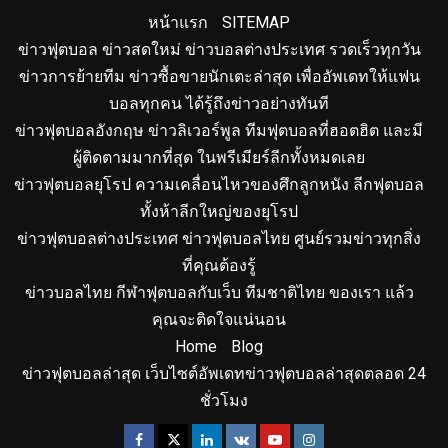
หน้าแรก
SITEMAP
ข่าวฟุตบอล ข่าวสดใหม่ ข่าวบอลต่างประเทศ รวดเร็วทุกวัน
ข่าวการย้ายทีม ข่าวซื้อขายนักเตะล่าสุด เพื่ออัพเดทให้แฟน
บอลทุกคน ได้รู้ถึงข่าวอย่างทันที
ข่าวฟุตบอลอังกฤษ ข่าวลิเวอร์พูล ทีมฟุตบอลที่ฮอตฮิต และมี
ผู้ติดตามมากที่สุด ในพรีเมียร์ลีกทั้งหมดเลย
ข่าวฟุตบอลยุโรป ความเคลื่อนไหวของศึกลูกหนัง ลีกฟุตบอล
ทั้งห้าลีกใหญ่ของยุโรป
ข่าวฟุตบอลต่างประเทศ ข่าวฟุตบอลไทย ศูนย์รวมข่าวทุกสิ่ง
ที่คุณต้องรู้
ข่าวบอลไทย กีฬาฟุตบอลกับเว็บ ทีมชาติไทย ของเรา แล้ว
คุณจะติดใจแน่นอน
Home
Blog
ข่าวฟุตบอลล่าสุด เว็บไซต์อัพเดทข่าวฟุตบอลล่าสุดตลอด 24
ชั่วโมง