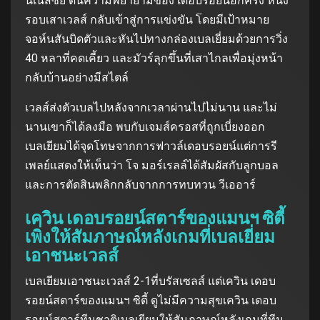
นเนสซีย์ ดันความพยายามของ เดอบรอยน์อีกครั้ง หนึ่ง
รอบเสาเวลส์ กลับเข้าสู่การแข่งขัน โดยมีเป้าหมาย
จอห์นสันบิดตัวและหันไปทางกล่องเบลเยี่ยมด้วยการวิ่ง
40 หลาที่คดเคี้ยว และมัวร์ลุกขึ้นที่เสาไกลเพื่อมุ่งหน้า
กลับบ้านอย่างมีสไตล์
เวลส์ส่งตัวเบลไปหลังจากเวลาผ่านไปไม่นาน และไม่
นานเขาก็ได้ลงมือ พบกับเจมส์ครอสที่ถูกเบี่ยงออก
เบลเยียมได้จุดโทษจากการฟาวล์เดอบรอยน์แต่การรี
เพลย์แสดงให้เห็นว่า โจ มอร์เรลล์ได้สัมผัสกับลูกบอล
และการตัดสินพลิกกลับจากการทบทวน วีเออาร์
เควิน เดอบรอยน์สตาร์ของแมนฯ ซิตี้
เพิ่งให้สัมภาษณ์หลังเกมที่เบลเยี่ยม
เอาชนะเวลส์
เบลเยียมเอาชนะเวลส์ 2-1ที่บรัสเซลส์ แต่เควิน เดอบ
รอยน์สตาร์ของแมนฯ ซิตี้ ดูไม่มีความสุขเควิน เดอบ
รอยน์สตาร์ทีมชาติเบลเยียมให้สัมภาษณ์หลังเกมที่ทีม