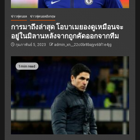
ข่าวฟุตบอล
ข่าวฟุตบอลอังกฤษ
การมาถึงล่าสุด โอบาเมยองดูเหมือนจะ
อยู่ในมิลานหลังจากถูกคัดออกจากทีม
กุมภาพันธ์ 5, 2023
admin_xn__22c0br8bajyv6bf1e4jg
1 min read