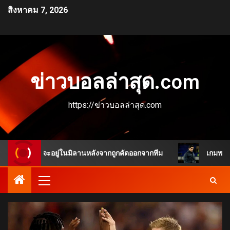
สิงหาคม 7, 2026
ข่าวบอลล่าสุด.com
https://ข่าวบอลล่าสุด.com
หมือนจะอยู่ในมิลานหลังจากถูกคัดออกจากทีม
เกมพลิกชัดเจน 