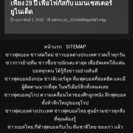
เพียง 29 ปี เพื่อโฟกัสกับ แมนเชสเตอร์
ยูไนเต็ด
กุมภาพันธ์ 2, 2023
admin_xn__22c0br8bajyv6bf1e4jg
หน้าแรก
SITEMAP
ข่าวฟุตบอล ข่าวสดใหม่ ข่าวบอลต่างประเทศ รวดเร็วทุกวัน
ข่าวการย้ายทีม ข่าวซื้อขายนักเตะล่าสุด เพื่ออัพเดทให้แฟน
บอลทุกคน ได้รู้ถึงข่าวอย่างทันที
ข่าวฟุตบอลอังกฤษ ข่าวลิเวอร์พูล ทีมฟุตบอลที่ฮอตฮิต และมี
ผู้ติดตามมากที่สุด ในพรีเมียร์ลีกทั้งหมดเลย
ข่าวฟุตบอลยุโรป ความเคลื่อนไหวของศึกลูกหนัง ลีกฟุตบอล
ทั้งห้าลีกใหญ่ของยุโรป
ข่าวฟุตบอลต่างประเทศ ข่าวฟุตบอลไทย ศูนย์รวมข่าวทุกสิ่ง
ที่คุณต้องรู้
ข่าวบอลไทย กีฬาฟุตบอลกับเว็บ ทีมชาติไทย ของเรา แล้ว