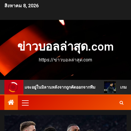
สิงหาคม 8, 2026
ข่าวบอลล่าสุด.com
https://ข่าวบอลล่าสุด.com
ูเหมือนจะอยู่ในมิลานหลังจากถูกคัดออกจากทีม
เกมพลิกชัดเจ