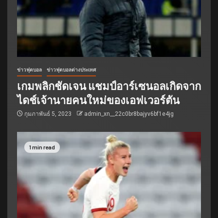
ข่าวฟุตบอล
ข่าวฟุตบอลต่างประเทศ
เกมพลิกชัดเจน แชมป์อาร์เซนอลเกิดจาก
ไดช์เจ้านายคนใหม่ของเอฟเวอร์ตัน
กุมภาพันธ์ 5, 2023
admin_xn__22c0br8bajyv6bf1e4jg
1 min read