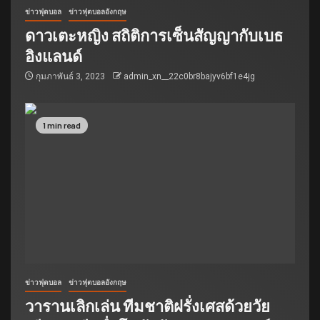
ข่าวฟุตบอล
ข่าวฟุตบอลอังกฤษ
ดาวเตะหญิง สถิติการเซ็นสัญญากับเบธ
อิงแลนด์
กุมภาพันธ์ 3, 2023
admin_xn__22c0br8bajyv6bf1e4jg
1 min read
ข่าวฟุตบอล
ข่าวฟุตบอลอังกฤษ
วารานเลิกเล่น ทีมชาติฝรั่งเศสด้วยวัย