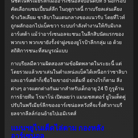
นชีตในพรีเมียร์ลีกเมื่ออาร์เซน่อลจบอันดับที่ 5 นอกรอบ
คัดเลือกแชมเปี้ยนส์ลีก ในฤดูกาลนี้ กาเบรียลเล่นเคียง
ข้างวิลเลียม ซาลิบาในแดนกลางของแนวรับ โดยที่ไวท์
ถูกผลักออกไปแบ็คขวา ระบบกำลังทำงานให้กับมิเกล
อาร์เตต้า แม้ว่าอาร์เซนอลจะชนะในลีกสิบนัดแรกของ
พวกเขา พวกเขายังรั้งจ่าฝูงของยูโรป้าลีกกลุ่ม เอ ด้วย
สถิติการชนะที่สมบูรณ์แบบ
กาเบรียลมีความผิดสองสามข้อผิดพลาดในระยะนี้ แต่
โดยรวมแล้วเขาเล่นในตำแหน่งแบ็คได้เหนือกว่าซาลิบา
และอาร์เตต้าก็เชื่อใจเขาอย่างเต็มที่ อย่างไรก็ตาม สิ่ง
ต่างๆ อาจแตกต่างกันมากสำหรับเด็กอายุ 24 ปี กูรูด้าน
การย้ายทีม โรมาโน่ เปิดเผยว่า แมนเชสเตอร์ ยูไนเต็ดคู่
ปรับในพรีเมียร์ลีกของอาร์เซน่อลหวังที่จะรั้งตัวกาเบรี
ยลจากลีลล์ก่อนย้ายไปเอมิเรตส์
แมนฯยูไนเต็ดไล่ตาม กองหลัง
อาร์เซนอล