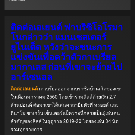
ติดต่อเอเยนต์ ฟาบริซิโอโรมา
โนกล่าวว่า แมนเชสเตอร์
ยูไนเต็ด หวังว่าจะชนะการ
แข่งขันเพื่อคว้าตัวกาเบรียล
มากาเลส ก่อนที่เขาจะย้ายไป
อาร์เซนอล
ติดต่อเอเยนต์
กาเบรียลออกจากบราซิลบ้านเกิดของเขา
ในเดือนมกราคม 2560 โดยเข้าร่วมลีลล์ด้วยเงิน 2.7
ล้านปอนด์ ต่อมาเขาได้เล่นคาถายืมตัวที่ ทรอยส์ และ
ดินาโม ซาเกร็บ เซ็นเตอร์แบ็ครายนี้กลายเป็นผู้เล่นคน
สำคัญของลีลล์ในฤดูกาล 2019-20 โดยลงเล่น 34 นัด
รวมทุกรายการ