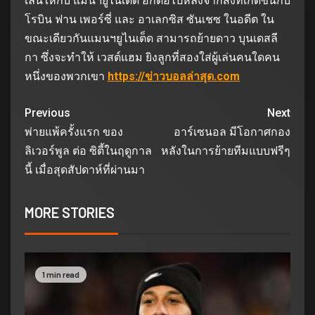
เล่นให้กับ แมนฯยูไนเต็ด อีกต่อไปหลังจากสิ่งที่เกิดขึ้นกับ
โรบิน ฟาน เพอร์ซี่ และ อาเลกซิส ซันเชซ ในอดีต ใน
ขณะเดียวกันแมนฯยูไนเต็ด สามารถย้ายดาว บุนเดสลี
กา ซึ่งจะทำให้ เวสต์แฮม ยิงลูกที่สองใส่ผู้เล่นคนใดคน
หนึ่งของพวกเขา
https://ข่าวบอลล่าสุด.com
Previous
Next
พ่ายแพ้ครั้งแรก ของ
อาร์เซนอล มีโอกาศกอง
ลิเวอร์พูล ต่อ ซิตี้ในฤดูกาล
หลังในการย้ายทีมแบบฟรีๆ
นี้ เมื่อสุดสัปดาห์ที่ผ่านมา
MORE STORIES
1 min read