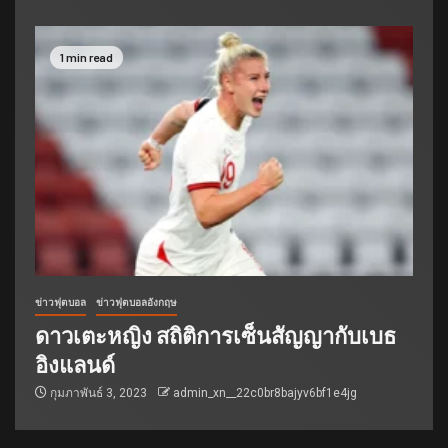
1 min read
ข่าวฟุตบอล
ข่าวฟุตบอลอังกฤษ
ดาวเตะหญิง สถิติการเซ็นสัญญากับเบธ
อิงแลนด์
กุมภาพันธ์ 3, 2023
admin_xn__22c0br8bajyv6bf1e4jg