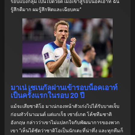
รอบแบ่งกลุ่ม เป็นไปด้วยดี เมื่อเข้าสู่รอบน็อคเอาท์ ฉัน
รู้สึกดีมาก ผมรู้สึกฟิตและเฉียบคม”
มาเน่ เซเนกัลผ่านเข้ารอบน็อคเอาท์
เป็นครั้งแรกในรอบ 20 ปี
แม้จะเสียซาดิโอ มาเน่กองหน้าตัวเก่งไปได้รับบาดเจ็บ
ก่อนทัวร์นาเมนต์ แต่แกเร็ธ เซาธ์เกต โค้ชทีมชาติ
อังกฤษ กล่าวว่าเขาไม่แปลกใจกับพัฒนาการของพวก
เขา “เห็นได้ชัดว่าซาดิโอเป็นนักเตะที่น่าทึ่ง และทุกทีมก็