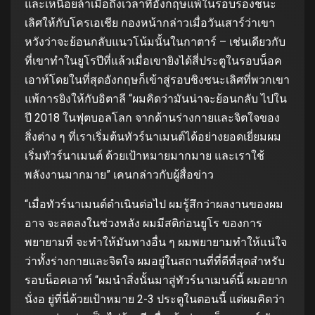
และเหนื่อยล้าเมื่อถึงเวลาที่อังกฤษแพ้ในรอบรองชนะ
เลิศให้กับโครเอเชีย กองหน้ากล่าวเมื่อวันเสาร์ว่าเขา
หวังว่าจะย้อนกลับแนวโน้มนั้นในกาตาร์ – เช่นเดียวกับ
ที่เขาทําในยูโรปีที่แล้วเมื่อเขายิงได้สี่ประตูในรอบน็อค
เอาท์โดยในที่สุดอังกฤษก็เข้าสู่รอบชิงชนะเลิศที่พวกเขา
แพ้การยิงให้กับอิตาลี “ผมคิดว่ามันน่าจะย้อนกลับ ไปใน
ปี 2018 ในฟุตบอลโลก จากด้านร่างกายและจิตใจของ
สิ่งต่าง ๆ ที่เราเริ่มต้นทัวร์นาเมนต์ได้อย่างยอดเยี่ยมผม
เริ่มทัวร์นาเมนต์ ด้วยเป้าหมายมากมาย และเราใช้
พลังงานมากมาย” เคนกล่าวกับผู้สื่อข่าว
“เมื่อทัวร์นาเมนต์ดําเนินต่อไป ผมรู้สึกว่าผลงานของผม
อาจ จะลดลงในช่วงหลัง ผมมีสติก่อนยูโร ของการ
พยายามที่ จะทําให้มันทางอื่น ๆ ผมพยายามทําให้แน่ใจ
ว่าทั้งร่างกายและจิตใจ ผมอยู่ในสถานที่ที่ดีที่สุดสําหรับ
รอบน็อคเอาท์ “ผมนําสิ่งนั้นมาสู่ทัวร์นาเมนต์นี้ ผมอยาก
นั่งอ ยู่ที่นี่ด้วยเป้าหมาย 2-3 ประตูในตอนนี้ แต่ผมคิดว่า