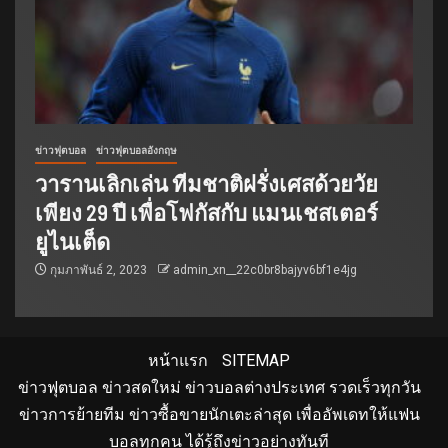
ข่าวฟุตบอล
ข่าวฟุตบอลอังกฤษ
วารานเลิกเล่น ทีมชาติฝรั่งเศสด้วยวัย
เพียง 29 ปี เพื่อโฟกัสกับ แมนเชสเตอร์
ยูไนเต็ด
กุมภาพันธ์ 2, 2023
admin_xn__22c0br8bajyv6bf1e4jg
หน้าแรก
SITEMAP
ข่าวฟุตบอล ข่าวสดใหม่ ข่าวบอลต่างประเทศ รวดเร็วทุกวัน
ข่าวการย้ายทีม ข่าวซื้อขายนักเตะล่าสุด เพื่ออัพเดทให้แฟน
บอลทุกคน ได้รู้ถึงข่าวอย่างทันที