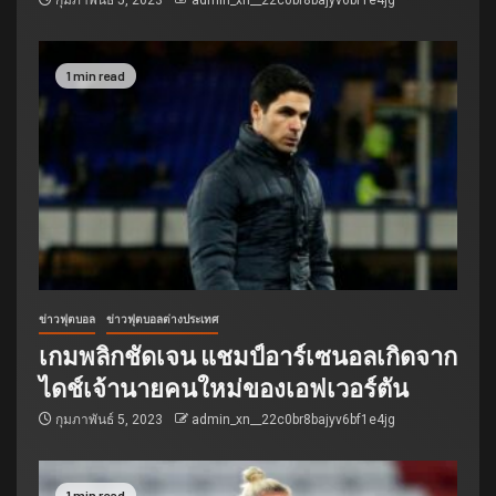
กุมภาพันธ์ 5, 2023
admin_xn__22c0br8bajyv6bf1e4jg
1 min read
ข่าวฟุตบอล
ข่าวฟุตบอลต่างประเทศ
เกมพลิกชัดเจน แชมป์อาร์เซนอลเกิดจาก
ไดช์เจ้านายคนใหม่ของเอฟเวอร์ตัน
กุมภาพันธ์ 5, 2023
admin_xn__22c0br8bajyv6bf1e4jg
1 min read