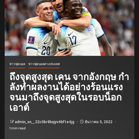
ข่าวฟุตบอล
ข่าวฟุตบอลต่างประเทศ
ถึงจุดสูงสุด เคน จากอังกฤษ กํา
ลังทําผลงานได้อย่างร้อนแรง
จนมาถึงจุดสูงสุดในรอบน็อก
เอาต์
admin_xn__22c0br8bajyv6bf1e4jg
ธันวาคม 5, 2022
1 min read