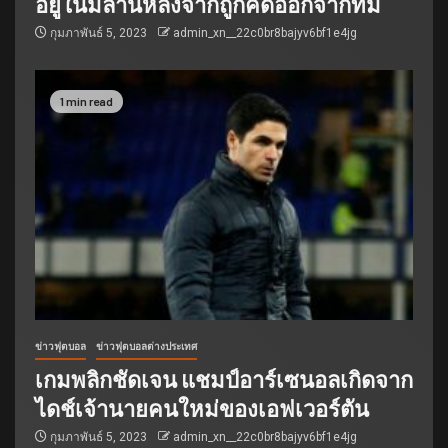
อยู่ในมิลานหลังจากถูกคัดออกจากทีม
กุมภาพันธ์ 5, 2023
admin_xn__22c0br8bajyv6bf1e4jg
1 min read
ข่าวฟุตบอล
ข่าวฟุตบอลต่างประเทศ
เกมพลิกชัดเจน แชมป์อาร์เซนอลเกิดจาก
ไดช์เจ้านายคนใหม่ของเอฟเวอร์ตัน
กุมภาพันธ์ 5, 2023
admin_xn__22c0br8bajyv6bf1e4jg