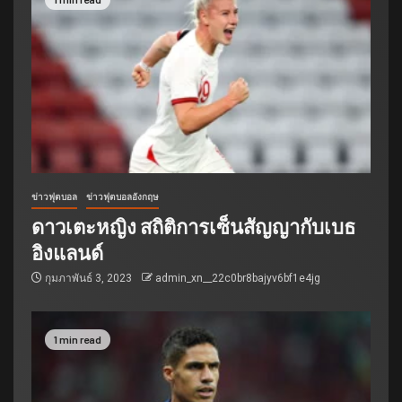
ข่าวฟุตบอล
ข่าวฟุตบอลอังกฤษ
ดาวเตะหญิง สถิติการเซ็นสัญญากับเบธ
อิงแลนด์
กุมภาพันธ์ 3, 2023
admin_xn__22c0br8bajyv6bf1e4jg
1 min read