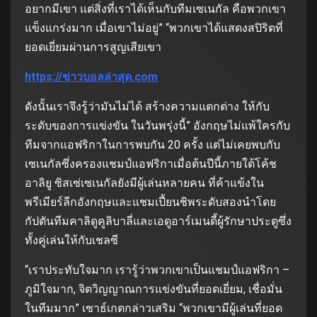
อยากมีเขา แต่สิ่งที่เราได้เห็นกับทีมเซเนกัล คือพวกเขา
แข็งแกร่งมาก เมื่อเขาไม่อยู่” “พวกเขาได้แสดงสปิริตที่
ยอดเยี่ยมผ่านการสูญเสียเขา
https://ข่าวบอลล่าสุด.com
ดังนั้นเราจึงรู้ว่ามันไม่ได้ สร้างความแตกต่าง ให้กับ
ระดับของการแข่งขัน ในวันพรุ่งนี้” อังกฤษไม่แพ้ใครกับ
ทีมจากแอฟริกาในการพบกัน 20 ครั้ง แต่ไม่เคยพบกับ
เซเนกัลซึ่งครองแชมป์แอฟริกาเมื่อต้นปีนี้ภายใต้โค้ช
อาลิยู ซิสเซ่เซเนกัลยังมีผู้เล่นหลายคน ที่ค้าแข้งใน
พรีเมียร์ลีกอังกฤษและแชมเปี้ยนชิพระดับสองนําโดย
กัปตันทีมคาลิดูคูลิบาลี่และเอดูอาร์เมนดี้ผู้รักษาประตูซึ่ง
ทั้งคู่เล่นให้กับเชลซี
“เราประทับใจมาก เรารู้ว่าพวกเขาเป็นแชมป์แอฟริกา –
ภูมิใจมาก, จิตวิญญาณการแข่งขันที่ยอดเยี่ยม, เชื่อมั่น
ในทีมมาก” เซาธ์เกตกล่าวเสริม “พวกเขามีผู้เล่นที่ยอด