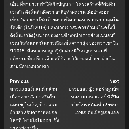
เยี่ยมที่สามารถทําให้เกิดปัญหา – โครงสร้างที่ดีต่อทีม
เช่นกัน ดังนั้นฉันคิดว่า อาลิยูทําผลงานได้อย่างยอด
เยี่ยม “พวกเขาโชคร้ายมากที่ไม่ผ่านเข้ารอบจากกลุ่มใน
รัสเซีย (ในปี 2018) และพวกเขาสมควรทํามันในครั้งนี้
ดังนั้นเราจึงรู้ขนาดของงานข้างหน้าเราอย่างแน่นอน”
เซเนกัลล้มเหลวในการเลื่อนชั้นจากกลุ่มของพวกเขาใน
ปี 2018 เมื่อพวกเขาถูกญี่ปุ่นตําหนิในกฎการเล่นที่
ยุติธรรมซึ่งเปรียบเทียบสถิติทางวินัยของทั้งสองฝ่ายใน
สามนัดของพวกเขา
Previous
Next
ชาวเนเธอร์แลนด์ กล้าม
ข่าวบอลหญิง ลอร่าคูมบ์ส
เนื้อของเรอัลมาดริดใน
ของแมนเชสเตอร์ ซิตี้ปิด
แมนฯยูไนเต็ด, ท็อตแนม
ท้ายไบรท์ตันเพื่อชัยชนะ
ย้ายสำหรับดาราฟุตบอล
เอฟเอ ดับเบิลยูเอสแอล
โลกที่ ‘หายใจไม่ออก’ ซึ่ง
ราคาพุ่งสูงขึ้น