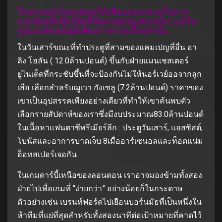
ในช่วงหลังโดยปล่อยให้เพียงสองประตูในการ
แข่งขันพรีเมียร์ลีกสี่นัดล่าสุดของพวกเขา แต่ใน
รูปแบบปัจจุบันมีเพียงการบาดเจ็บเท่านั้น
ในวันเสาร์ขณะที่ทำประตูที่สามของแคมเปญที่อื่น อา
ลิง โฮลัน ( 12.0ล้านปอนด์) ขึ้นกับฝ่ายแมนเชสเตอร์
ยูไนเต็ดที่กระชับขึ้นที่จะป้องกันไม่ให้นอร์เวย์ออจากลูก
เสือ เลือกสำหรับฌูเวา กังเซลู (7.2ล้านปอนด์) ราคาของ
เขาเป็นอุปสรรคเพียงอย่างเดียวที่ทำให้เขาค้นพบตัว
เลือกรายสัปดาห์ของเราซึ่งมีงบประมาณ83.0ล้านปอนด์
ในเนื้อหาแฟนตาซีพรีเมียร์ลีก : ประตูวันเสาร์, แอสซิสต์,
โบนัสและอาการบาดเจ็บ 8เมื่ออาร์เซนอลและท็อตแน่ม
ฮ็อทสเปอร์เจอกัน
ในเกมดาร์บี้เหนือของลอนดอน เราอาจมองข้ามทั้งสอง
ฝ่ายไปเพื่อเกมที่ “ง่ายกว่า” อย่างน้อยก็ในกระดาษ
ตัวอย่างเช่น เบรนท์ฟอร์ดไปเยือนบอร์นมัธที่เป็นหนึ่งใน
ห้าทีมที่แย่ที่สุดสำหรับทั้งสองนาทีต่อเป้าหมายที่คาดไว้