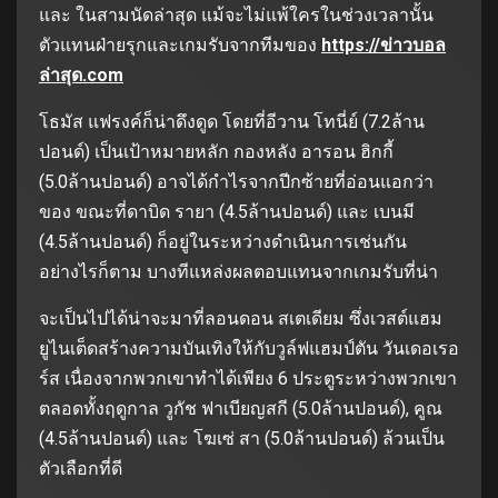
และ ในสามนัดล่าสุด แม้จะไม่แพ้ใครในช่วงเวลานั้น
ตัวแทนฝ่ายรุกและเกมรับจากทีมของ
https://ข่าวบอล
ล่าสุด.com
โธมัส แฟรงค์ก็น่าดึงดูด โดยที่อีวาน โทนี่ย์ (7.2ล้าน
ปอนด์) เป็นเป้าหมายหลัก กองหลัง อารอน ฮิกกี้
(5.0ล้านปอนด์) อาจได้กำไรจากปีกซ้ายที่อ่อนแอกว่า
ของ ขณะที่ดาบิด รายา (4.5ล้านปอนด์) และ เบนมี
(4.5ล้านปอนด์) ก็อยู่ในระหว่างดำเนินการเช่นกัน
อย่างไรก็ตาม บางทีแหล่งผลตอบแทนจากเกมรับที่น่า
จะเป็นไปได้น่าจะมาที่ลอนดอน สเตเดียม ซึ่งเวสต์แฮม
ยูไนเต็ดสร้างความบันเทิงให้กับวูล์ฟแฮมป์ตัน วันเดอเรอ
ร์ส เนื่องจากพวกเขาทำได้เพียง 6 ประตูระหว่างพวกเขา
ตลอดทั้งฤดูกาล วูกัช ฟาเบียญสกี (5.0ล้านปอนด์), คูณ
(4.5ล้านปอนด์) และ โฆเซ่ สา (5.0ล้านปอนด์) ล้วนเป็น
ตัวเลือกที่ดี