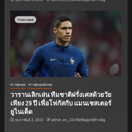
1 min read
ข่าวฟุตบอล
ข่าวฟุตบอลอังกฤษ
วารานเลิกเล่น ทีมชาติฝรั่งเศสด้วยวัย
เพียง 29 ปี เพื่อโฟกัสกับ แมนเชสเตอร์
ยูไนเต็ด
กุมภาพันธ์ 2, 2023
admin_xn__22c0br8bajyv6bf1e4jg