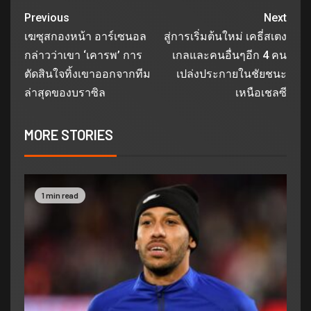
Previous
Next
เฆซุสกองหน้า อาร์เซนอล
สู่การเริ่มต้นใหม่ เคธี่สเตง
กล่าวว่าเขา ‘เคารพ’ การ
เกลและคนอื่นๆอีก 4 คน
ตัดสินใจทิ้งเขาออกจากทีม
เปล่งประกายในชัยชนะ
ล่าสุดของบราซิล
เหนือเชลซี
MORE STORIES
1 min read