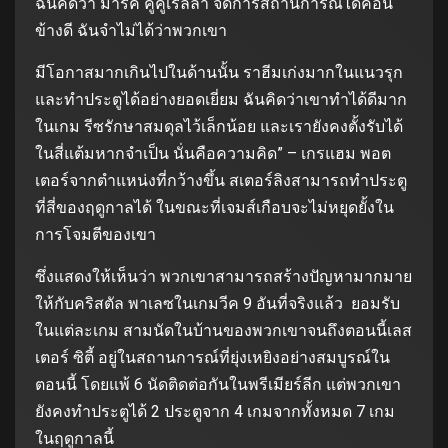
ฉันคิดว่า มาร์ค คูคูเรลลา จัดการสถานการณ์ได้ค่อน
ข้างดี ฉันจำไม่ได้ว่าพวกเขา
มีโอกาสมากเกินไปในด้านนั้น ราฮีมเก่งมากในแนวรุก
และทำประตูได้อย่างยอดเยี่ยม ฉันคิดว่าเขาทำได้ดีมาก
ในเกม รีซรักษาสมดุลไว้เล็กน้อย และเรายังคงตั้งรับได้
ในสี่แต้มหากจำเป็น นั่นคือความคิด” – เกรแฮม พอต
เตอร์จากตำแหน่งที่กว้างขึ้น สเตอร์ลิงสามารถทำประตู
ที่สี่ของฤดูกาลได้ ในขณะที่เจมส์เกือบจะไม่หยุดยั้งใน
การโจมตีของเขา
ซึ่งแสดงให้เห็นว่า พวกเขาสามารถสร้างปัญหามากมาย
ให้กับคริสตัล พาเลซในเกมวีค 9 อันที่จริงแล้ว ยอมรับ
ในแต่ละเกม สามนัดในบ้านของพวกเขาจนถึงตอนนี้เลส
เตอร์ ซิตี้ อยู่ในสถานการณ์ที่ยุ่งเหยิงอย่างสมบูรณ์ใน
ตอนนี้ โดยแพ้ 6 นัดติดต่อกันในพรีเมียร์ลีก แต่พวกเขา
ยังคงทำประตูได้ 2 ประตูจาก 4 เกมจากทั้งหมด 7 เกม
ในฤดูกาลนี้