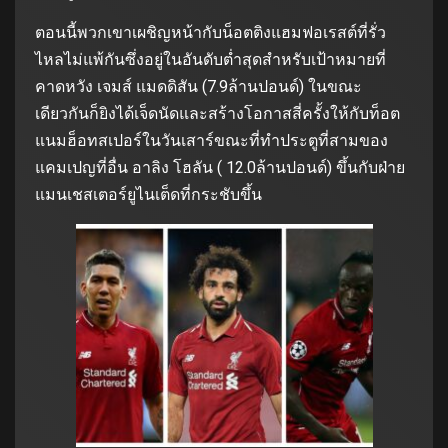
ตอนนี้พวกเขาเผชิญหน้ากับน็อตติงแฮมฟอเรสต์ที่รั่ว
ไหลไม่แพ้กันซึ่งอยู่ในอันดับต่ำสุดสำหรับเป้าหมายที่
คาดหวัง เจมส์ แมดดิสัน (7.9ล้านปอนด์) ในขณะ
เดียวกันก็ยิงได้เจ็ดนัดและสร้างโอกาสสี่ครั้งให้กับท็อต
แนมฮ็อทสเปอร์ในวันเสาร์ขณะที่ทำประตูที่สามของ
แคมเปญที่อื่น อาลิง โฮลัน ( 12.0ล้านปอนด์) ขึ้นกับฝ่าย
แมนเชสเตอร์ยูไนเต็ดที่กระชับขึ้น