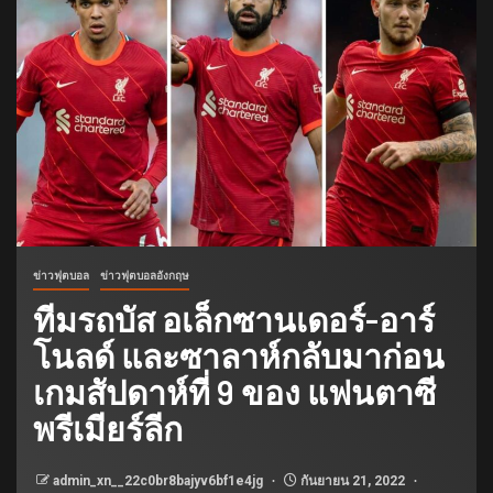
ข่าวฟุตบอล
ข่าวฟุตบอลอังกฤษ
ทีมรถบัส อเล็กซานเดอร์-อาร์
โนลด์ และซาลาห์กลับมาก่อน
เกมสัปดาห์ที่ 9 ของ แฟนตาซี
พรีเมียร์ลีก
admin_xn__22c0br8bajyv6bf1e4jg
กันยายน 21, 2022