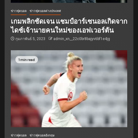
ข่าวฟุตบอล
ข่าวฟุตบอลต่างประเทศ
เกมพลิกชัดเจน แชมป์อาร์เซนอลเกิดจาก
ไดช์เจ้านายคนใหม่ของเอฟเวอร์ตัน
กุมภาพันธ์ 5, 2023
admin_xn__22c0br8bajyv6bf1e4jg
1 min read
ข่าวฟุตบอล
ข่าวฟุตบอลอังกฤษ