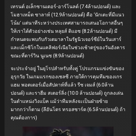
เทรนต์ อเล็กซานเดอร์-อาร์โนลด์ (7.4ล้านปอนด์) และ
โมฮาเหม็ด ซาลาห์ (12.9ล้านปอนด์) คือ ‘นักเตะที่มีแนว
โน้ม’ แต่นาทีระหว่างประเทศสามารถเสนอโอกาสอื่นๆ
ให้เราได้ตัวอย่างเช่น หลุยส์ ดิแอซ (8.2ล้านปอนด์) มี
กำหนดจะพบกับกัวเตมาลาในรัฐนิวเจอร์ซีย์ในวันเสาร์
และเม็กซิโกในแคลิฟอร์เนียในช่วงเช้าตรู่ของวันอังคาร
ขณะที่ดาร์วิน นูเนซ (8.9ล้านปอนด์)
จะประจำอยู่ ในยุโรปสำหรับทั้งคู่ โปรแกรมแข่งขันของ
อุรุกวัย ในเกมแรกของเชลซี ภายใต้การคุมทีมของเกร
แฮม พอตเตอร์เมื่อสัปดาห์ที่แล้ว รีซ เจมส์ (6.0ล้าน
ปอนด์) และราฮีม สเตอร์ลิ่ง (10.0 ล้านปอนด์) ถูกลงเล่น
ในตำแหน่งวิงแบ็ค แม้ว่าทีมหลังจะเป็นฝ่ายซ้าย
มากกว่าก็ตาม (ลีอันโดร ทรอสซาร์ด (6.5ล้านปอนด์) ถ้า
คุณต้องการ)