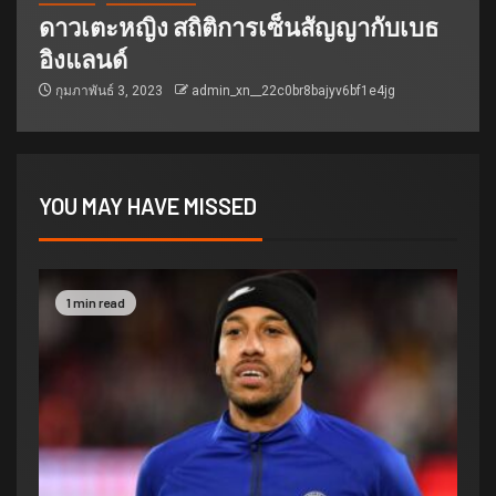
ดาวเตะหญิง สถิติการเซ็นสัญญากับเบธ
อิงแลนด์
กุมภาพันธ์ 3, 2023
admin_xn__22c0br8bajyv6bf1e4jg
YOU MAY HAVE MISSED
1 min read