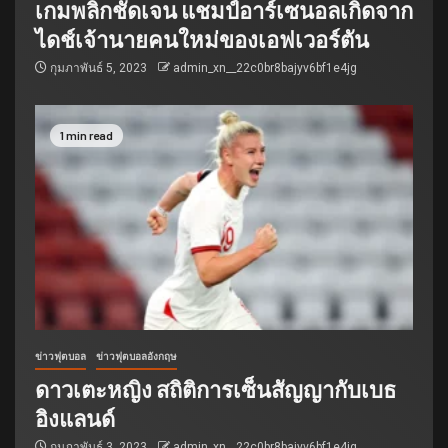
เกมพลิกชัดเจน แชมป์อาร์เซนอลเกิดจาก
ไดช์เจ้านายคนใหม่ของเอฟเวอร์ตัน
กุมภาพันธ์ 5, 2023
admin_xn__22c0br8bajyv6bf1e4jg
1 min read
ข่าวฟุตบอล
ข่าวฟุตบอลอังกฤษ
ดาวเตะหญิง สถิติการเซ็นสัญญากับเบธ
อิงแลนด์
กุมภาพันธ์ 3, 2023
admin_xn__22c0br8bajyv6bf1e4jg