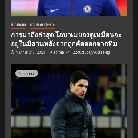
ข่าวฟุตบอล
ข่าวฟุตบอลอังกฤษ
การมาถึงล่าสุด โอบาเมยองดูเหมือนจะ
อยู่ในมิลานหลังจากถูกคัดออกจากทีม
กุมภาพันธ์ 5, 2023
admin_xn__22c0br8bajyv6bf1e4jg
1 min read