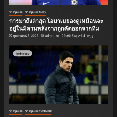
ข่าวฟุตบอล
ข่าวฟุตบอลอังกฤษ
การมาถึงล่าสุด โอบาเมยองดูเหมือนจะ
อยู่ในมิลานหลังจากถูกคัดออกจากทีม
กุมภาพันธ์ 5, 2023
admin_xn__22c0br8bajyv6bf1e4jg
1 min read
ข่าวฟุตบอล
ข่าวฟุตบอลต่างประเทศ