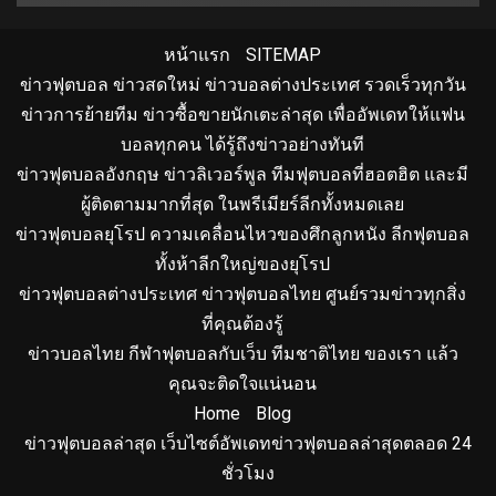
หน้าแรก
SITEMAP
ข่าวฟุตบอล ข่าวสดใหม่ ข่าวบอลต่างประเทศ รวดเร็วทุกวัน
ข่าวการย้ายทีม ข่าวซื้อขายนักเตะล่าสุด เพื่ออัพเดทให้แฟน
บอลทุกคน ได้รู้ถึงข่าวอย่างทันที
ข่าวฟุตบอลอังกฤษ ข่าวลิเวอร์พูล ทีมฟุตบอลที่ฮอตฮิต และมี
ผู้ติดตามมากที่สุด ในพรีเมียร์ลีกทั้งหมดเลย
ข่าวฟุตบอลยุโรป ความเคลื่อนไหวของศึกลูกหนัง ลีกฟุตบอล
ทั้งห้าลีกใหญ่ของยุโรป
ข่าวฟุตบอลต่างประเทศ ข่าวฟุตบอลไทย ศูนย์รวมข่าวทุกสิ่ง
ที่คุณต้องรู้
ข่าวบอลไทย กีฬาฟุตบอลกับเว็บ ทีมชาติไทย ของเรา แล้ว
คุณจะติดใจแน่นอน
Home
Blog
ข่าวฟุตบอลล่าสุด เว็บไซต์อัพเดทข่าวฟุตบอลล่าสุดตลอด 24
ชั่วโมง