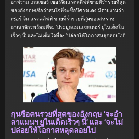
อาฟราม เกลเซอร์ เซอร์จิมแรตคลิฟฟ์ชายที่ร่ํารวยที่สุด
ของอังกฤษเชื่อว่าสนใจที่จะซื้อปีศาจแดง มีรายงานว่า
เซอร์ จิม แรตคลิฟฟ์ ชายที่ร่ํารวยที่สุดของสหราช
อาณาจักรพร้อมที่จะ ‘ประมูลแมนเชสเตอร์ ยูไนเต็ดใน
เร็วๆ นี้’ และไม่เต็มใจที่จะ ‘ปล่อยให้โอกาสหลุดลอยไป’
กุนซือคนรวยที่สุดของอังกฤษ ‘จะอํา
ลาแมนฯ ยูไนเต็ดเร็วๆ นี้’ และ ‘จะไม่
ปล่อยให้โอกาสหลุดลอยไป