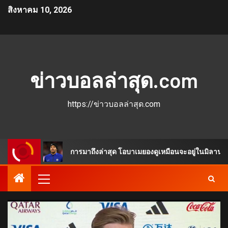
สิงหาคม 10, 2026
ข่าวบอลล่าสุด.com
https://ข่าวบอลล่าสุด.com
การมาถึงล่าสุด โอบาเมยองดูเหมือนจะอยู่ในมิลานหลังจากถู