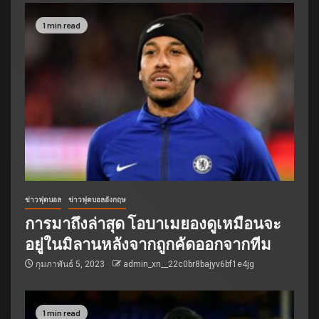
1 min read
ข่าวฟุตบอล
ข่าวฟุตบอลอังกฤษ
การมาถึงล่าสุด โอบาเมยองดูเหมือนจะ
อยู่ในมิลานหลังจากถูกคัดออกจากทีม
กุมภาพันธ์ 5, 2023
admin_xn__22c0br8bajyv6bf1e4jg
1 min read