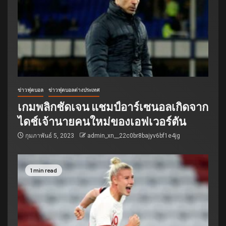
ข่าวฟุตบอล
ข่าวฟุตบอลต่างประเทศ
เกมพลิกชัดเจน แชมป์อาร์เซนอลเกิดจาก
ไดช์เจ้านายคนใหม่ของเอฟเวอร์ตัน
กุมภาพันธ์ 5, 2023
admin_xn__22c0br8bajyv6bf1e4jg
1 min read