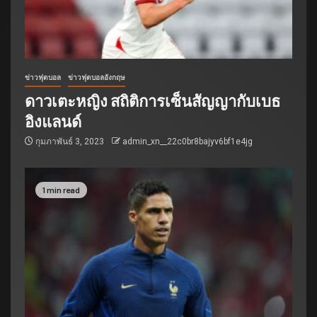
ข่าวฟุตบอล
ข่าวฟุตบอลอังกฤษ
ดาวเตะหญิง สถิติการเซ็นสัญญากับเบธ
อิงแลนด์
กุมภาพันธ์ 3, 2023
admin_xn__22c0br8bajyv6bf1e4jg
1 min read