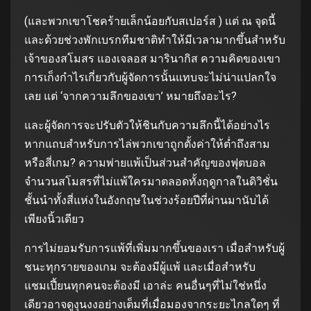
(และพวกเขาโชคร้ายเล็กน้อยกับสเปอร์ส ) แต่ ณ จุดนี้
และด้วยช่วงพักเบรกทีมชาติทำให้มีเวลามากขึ้นสำหรับ
เจ้าของสโมสร แองเจลอส มารินากิส ความคิดของเขา
การเก็งกำไรเกี่ยวกับผู้จัดการนั้นแทบจะไม่น่าแปลกใจ
เลย แต่ ‘จากความลึกของเขา’ หมายถึงอะไร?
และผู้จัดการจะปรับตัวให้ชินกับความลึกนี้ได้อย่างไร
หากแถบสำหรับการไล่พวกเขาถูกตั้งค่าให้ต่ำถึงสาม
หรือสี่เกม? ความพ่ายแพ้เป็นส่วนสำคัญของฟุตบอล
จำนวนสโมสรที่ไม่แพ้ใครมาตลอดทั้งฤดูกาลในดิวิชั่น
ชั้นนำทั้งสี่แห่งในอังกฤษในช่วงร้อยปีที่ผ่านมานับได้
เพียงนิ้วเดียว
การไม่ยอมรับการแพ้ที่เพิ่มมากขึ้นของเรา เมื่อสำหรับผู้
ชนะทุกรายของเกม จะต้องมีผู้แพ้ และเมื่อสำหรับ
แชมเปี้ยนทุกคนจะต้องมี เอาล่ะ คนอื่นๆที่ไม่ใช่หนึ่ง
เดียวอาจดูงุนงงอย่างเต็มที่เมื่อมองจากระยะไกลใดๆ ที่