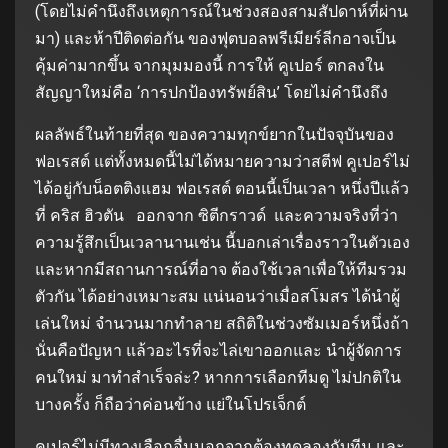
(โดยไม่คำนึงถึงเหตุการณ์ในช่วงสองสามสัปดาห์ที่ผ่าน
มา) และห้าปีติดต่อกัน ของฟุตบอลพรีเมียร์ลีกอาจเป็น
คุ้มค่ามากขึ้น จากมุมมองนี้ การให้ คูเปอร์ ตกลงใน
สัญญาใหม่คือ ‘การปกป้องทรัพย์สิน’ โดยไม่คำนึงถึง
ผลลัพธ์ในท้ายที่สุด ของความทุกข์ยากในปัจจุบันของ
ฟอเรสต์ แต่ทั้งหมดนี้ไม่ได้หมายความว่าสตีฟ คูเปอร์ไม่
ได้อยู่กับน็อตติงแฮม ฟอเรสต์ ตอนนี้เป็นเวลา หนึ่งปีแล้ว
ที่ คริส ฮิวตัน ออกจาก ซิตีกราวด์ และความจริงที่ว่า
ความรู้สึกเป็นเวลานานเช่น นี้บอกเล่าเรื่องราวในตัวเอง
และหากมีสถานการณ์ที่อาจ ต้องใช้เวลาเพื่อให้ทีมรวม
ตัวกัน ได้อย่างเหมาะสม แน่นอนว่าเมื่อสโมสร ได้นำผู้
เล่นใหม่ จำนวนมากทำลาย สถิติในช่วงซัมเมอร์หนึ่งถ้า
นั่นคือปัญหา แล้วอะไรที่จะไล่เขาออกและ นำผู้จัดการ
คนใหม่ มาทำสำเร็จล่ะ? หากการเลือกทีมดู ไม่ปกติใน
บางครั้ง ก็ถือว่าค่อนข้าง แย่ในโปรเจ็กต์
คูเปอร์ไม่มีทางเลือกอื่นนอกจากต้องทดลองกับทีม และ