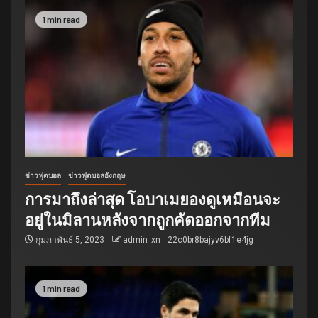
1 min read
ข่าวฟุตบอล
ข่าวฟุตบอลอังกฤษ
การมาถึงล่าสุด โอบาเมยองดูเหมือนจะ
อยู่ในมิลานหลังจากถูกคัดออกจากทีม
กุมภาพันธ์ 5, 2023
admin_xn__22c0br8bajyv6bf1e4jg
1 min read