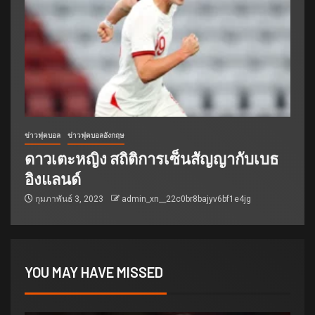
ข่าวฟุตบอล
ข่าวฟุตบอลอังกฤษ
ดาวเตะหญิง สถิติการเซ็นสัญญากับเบธ
อิงแลนด์
กุมภาพันธ์ 3, 2023
admin_xn__22c0br8bajyv6bf1e4jg
YOU MAY HAVE MISSED