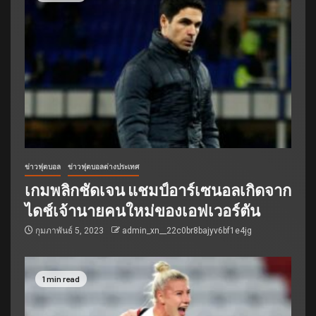
ข่าวฟุตบอล
ข่าวฟุตบอลต่างประเทศ
เกมพลิกชัดเจน แชมป์อาร์เซนอลเกิดจาก
ไดช์เจ้านายคนใหม่ของเอฟเวอร์ตัน
กุมภาพันธ์ 5, 2023
admin_xn__22c0br8bajyv6bf1e4jg
1 min read