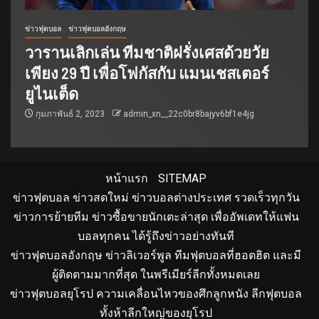
ข่าวฟุตบอล
ข่าวฟุตบอลอังกฤษ
วารานเลิกเล่น ทีมชาติฝรั่งเศสด้วยวัย
เพียง 29 ปี เพื่อโฟกัสกับ แมนเชสเตอร์
ยูไนเต็ด
กุมภาพันธ์ 2, 2023
admin_xn__22c0br8bajyv6bf1e4jg
หน้าแรก
SITEMAP
ข่าวฟุตบอล ข่าวสดใหม่ ข่าวบอลต่างประเทศ รวดเร็วทุกวัน
ข่าวการย้ายทีม ข่าวซื้อขายนักเตะล่าสุด เพื่ออัพเดทให้แฟน
บอลทุกคน ได้รู้ถึงข่าวอย่างทันที
ข่าวฟุตบอลอังกฤษ ข่าวลิเวอร์พูล ทีมฟุตบอลที่ฮอตฮิต และมี
ผู้ติดตามมากที่สุด ในพรีเมียร์ลีกทั้งหมดเลย
ข่าวฟุตบอลยุโรป ความเคลื่อนไหวของศึกลูกหนัง ลีกฟุตบอล
ทั้งห้าลีกใหญ่ของยุโรป