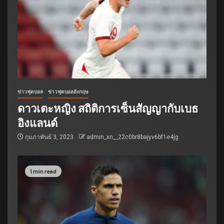
ข่าวฟุตบอล
ข่าวฟุตบอลอังกฤษ
ดาวเตะหญิง สถิติการเซ็นสัญญากับเบธ
อิงแลนด์
กุมภาพันธ์ 3, 2023
admin_xn__22c0br8bajyv6bf1e4jg
1 min read