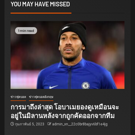
YOU MAY HAVE MISSED
1 min read
ข่าวฟุตบอล
ข่าวฟุตบอลอังกฤษ
การมาถึงล่าสุด โอบาเมยองดูเหมือนจะ
อยู่ในมิลานหลังจากถูกคัดออกจากทีม
กุมภาพันธ์ 5, 2023
admin_xn__22c0br8bajyv6bf1e4jg