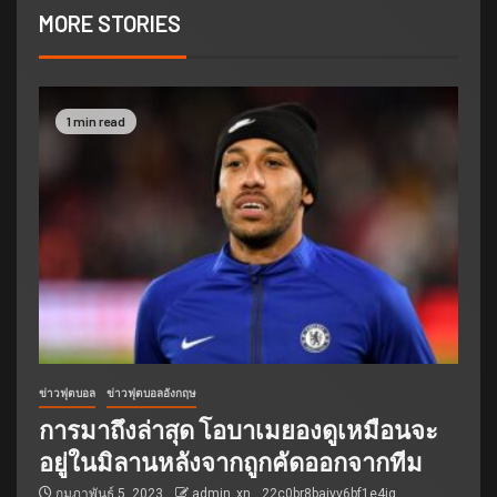
MORE STORIES
1 min read
ข่าวฟุตบอล
ข่าวฟุตบอลอังกฤษ
การมาถึงล่าสุด โอบาเมยองดูเหมือนจะ
อยู่ในมิลานหลังจากถูกคัดออกจากทีม
กุมภาพันธ์ 5, 2023
admin_xn__22c0br8bajyv6bf1e4jg