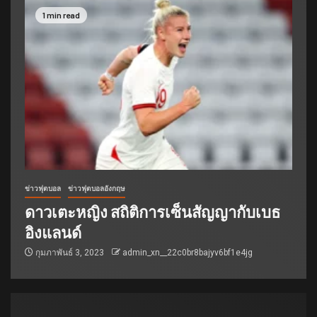
1 min read
ข่าวฟุตบอล
ข่าวฟุตบอลอังกฤษ
ดาวเตะหญิง สถิติการเซ็นสัญญากับเบธ
อิงแลนด์
กุมภาพันธ์ 3, 2023
admin_xn__22c0br8bajyv6bf1e4jg