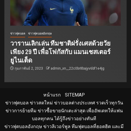
ข่าวฟุตบอล
ข่าวฟุตบอลอังกฤษ
วารานเลิกเล่น ทีมชาติฝรั่งเศสด้วยวัย
เพียง 29 ปี เพื่อโฟกัสกับ แมนเชสเตอร์
ยูไนเต็ด
กุมภาพันธ์ 2, 2023
admin_xn__22c0br8bajyv6bf1e4jg
หน้าแรก
SITEMAP
ข่าวฟุตบอล ข่าวสดใหม่ ข่าวบอลต่างประเทศ รวดเร็วทุกวัน
ข่าวการย้ายทีม ข่าวซื้อขายนักเตะล่าสุด เพื่ออัพเดทให้แฟน
บอลทุกคน ได้รู้ถึงข่าวอย่างทันที
ข่าวฟุตบอลอังกฤษ ข่าวลิเวอร์พูล ทีมฟุตบอลที่ฮอตฮิต และมี