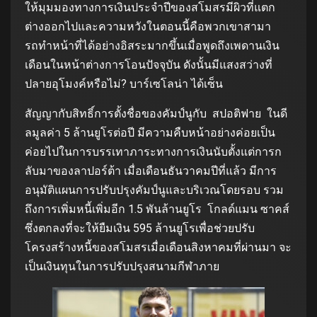
ให้มุมมองทางการเงินประจําปีของสโมสรมีผิวที่แตก
ต่างออกไปและความหวังในตอนนี้คือพวกเขาสามา
รถทําหน้าที่ได้อย่างอิสระมากขึ้นเมื่อพูดถึงเพดานเงิน
เดือนในหน้าต่างการโอนปัจจุบัน ดังนั้นมีแสงสว่างที่
ปลายอุโมงค์หรือไม่? บาร์เซโลน่า ได้เซ็น
สัญญากับสิทธิ์การตั้งชื่อของคัมป์นูกับ สปอติฟาย ในดี
ลมูลค่า 5 ล้านยูโรต่อปี มีความคืบหน้าอย่างค่อยเป็น
ค่อยไปในการบรรเทาภาระทางการเงินนับตั้งแต่การก
ลับมาของลาปอร์ต้า เมื่อเดือนธันวาคมปีที่แล้ว มีการ
อนุมัติแผนการปรับปรุงคัมป์นูและบริเวณโดยรอบ รวม
ถึงการเพิ่มหนี้เพิ่มอีก 1.5 พันล้านยูโร โกลด์แมน ซาคส์
ซึ่งตกลงที่จะให้ยืมเงิน 595 ล้านยูโรเพื่อช่วยปรับ
โครงสร้างหนี้ของสโมสรเมื่อเดือนสิงหาคมที่ผ่านมา จะ
เป็นเงินทุนในการปรับปรุงสนามกีฬาภาย