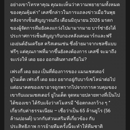
อย่างเขาโทรหาคุณ คุณจะเห็นว่าความพยายามทั้งหมด
ของคุณคุ้มค่า” เคสซี่กล่าวในการแถลงข่าวเมื่อวันพุธ
หลังจากเซ็นสัญญาจนถึง เดือนมิถุนายน 2026 มรดก
ของผู้จัดการทีมยังคงแกว่งไปมามากมาย บาร์ซ่ายังได้
ประกาศการเซ็นสัญญากับกองหลังเดนมาร์กและฟรี
เอเย่นต์อันเดรียส คริสเตนเซ่น ซึ่งย้ายมาจากเชลซีแบบ
ฟรีๆ แต่คุณภาพที่มากขึ้นยังคงต้องการ เคสซี่ จะมาถึง
จะเร่งให้ เดอ ยอง ออกเดินทางหรือไม่?
เฟรงกี้ เดอ ยอง เป็นที่ต้องการของ แมนเชสเตอร์
ยูไนเต็ด เฟรงกี้ เดอ ยอง อยากอยู่กับบาร์เซโลน่าต่อไป
แต่อนาคตของเขาอาจถูกพรากไปจากการควบคุมของ
เขากับแมนเชสเตอร์ ยูไนเต็ด จุดหมายปลายทางที่เป็นไป
ได้ของเขา ได้รับแจ้งว่าสโมสรมี “ข้อตกลงกว้าง ๆ ”
เกี่ยวกับค่าธรรมเนียม – เชื่อว่าเป็น 65 ล้านยูโร (56
ล้านปอนด์) บวกกับส่วนเสริมที่เกี่ยวข้อง กับ
ประสิทธิภาพ การย้ายทีมครั้งนี้จะทําให้ทีมชาติ