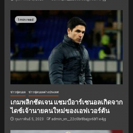
1 min read
ข่าวฟุตบอล
ข่าวฟุตบอลต่างประเทศ
เกมพลิกชัดเจน แชมป์อาร์เซนอลเกิดจาก
ไดช์เจ้านายคนใหม่ของเอฟเวอร์ตัน
กุมภาพันธ์ 5, 2023
admin_xn__22c0br8bajyv6bf1e4jg