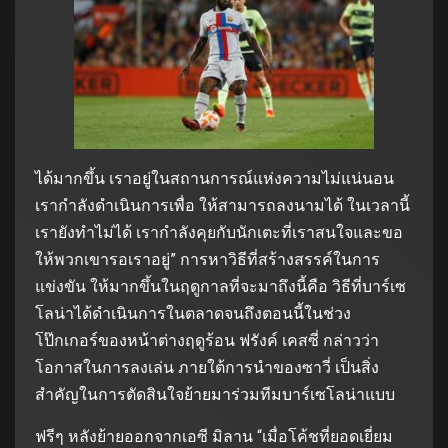
ได้มากขึ้น เราอยู่ในสถานการณ์แห่งความไม่แน่นอน
เรากําลังดําเนินการเพื่อ ให้สามารถลงนามได้ ในเวลานี้
เรายังทําไม่ได้ เรากําลังคุยกับนักเตะที่เราสนใจและขอ
ให้พวกเขารอเราอยู่” การหาวิธีที่สร้างสรรค์ในการ
แข่งขัน ให้มากขึ้นในฤดูกาลที่จะมาถึงนี้คือ วิธีที่บาร์เซ
โลน่าได้ดําเนินการในตลาดจนถึงตอนนี้ในช่วง
โป๊กเกอร์ของหน้าต่างฤดูร้อน ฟรังค์ เคสซี่ กล่าวว่า
โอกาสในการลงเล่น ภายใต้การนําของซาวี่ เป็นสิ่ง
สําคัญในการตัดสินใจย้ายมาร่วมทีมบาร์เซโลน่าแบบ
ฟรีๆ หลังย้ายออกจากเอซี มิลาน “เมื่อโค้ชที่ยอดเยี่ยม