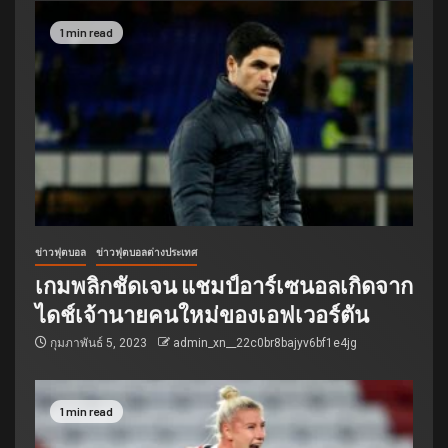
1 min read
ข่าวฟุตบอล
ข่าวฟุตบอลต่างประเทศ
เกมพลิกชัดเจน แชมป์อาร์เซนอลเกิดจาก
ไดช์เจ้านายคนใหม่ของเอฟเวอร์ตัน
กุมภาพันธ์ 5, 2023
admin_xn__22c0br8bajyv6bf1e4jg
1 min read