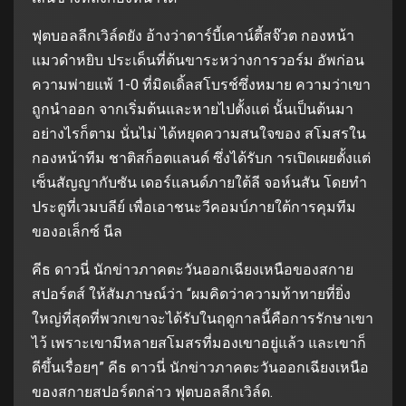
ฟุตบอลลีกเวิล์ดยัง อ้างว่าดาร์บี้เคาน์ตี้สจ๊วต กองหน้า
แมวดำหยิบ ประเด็นที่ต้นขาระหว่างการวอร์ม อัพก่อน
ความพ่ายแพ้ 1-0 ที่มิดเดิ้ลสโบรช์ซึ่งหมาย ความว่าเขา
ถูกนำออก จากเริ่มต้นและหายไปตั้งแต่ นั้นเป็นต้นมา
อย่างไรก็ตาม นั่นไม่ ได้หยุดความสนใจของ สโมสรใน
กองหน้าทีม ชาติสก็อตแลนด์ ซึ่งได้รับก ารเปิดเผยตั้งแต่
เซ็นสัญญากับซัน เดอร์แลนด์ภายใต้ลี จอห์นสัน โดยทำ
ประตูที่เวมบลีย์ เพื่อเอาชนะวีคอมบ์ภายใต้การคุมทีม
ของอเล็กซ์ นีล
คีธ ดาวนี่ นักข่าวภาคตะวันออกเฉียงเหนือของสกาย
สปอร์ตส์ ให้สัมภาษณ์ว่า “ผมคิดว่าความท้าทายที่ยิ่ง
ใหญ่ที่สุดที่พวกเขาจะได้รับในฤดูกาลนี้คือการรักษาเขา
ไว้ เพราะเขามีหลายสโมสรที่มองเขาอยู่แล้ว และเขาก็
ดีขึ้นเรื่อยๆ” คีธ ดาวนี่ นักข่าวภาคตะวันออกเฉียงเหนือ
ของสกายสปอร์ตกล่าว ฟุตบอลลีกเวิล์ด.