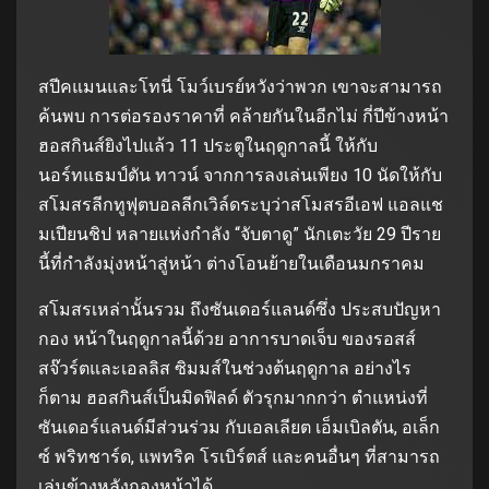
สปีคแมนและโทนี่ โมว์เบรย์หวังว่าพวก เขาจะสามารถ
ค้นพบ การต่อรองราคาที่ คล้ายกันในอีกไม่ กี่ปีข้างหน้า
ฮอสกินส์ยิงไปแล้ว 11 ประตูในฤดูกาลนี้ ให้กับ
นอร์ทแธมป์ตัน ทาวน์ จากการลงเล่นเพียง 10 นัดให้กับ
สโมสรลีกทูฟุตบอลลีกเวิล์ดระบุว่าสโมสรอีเอฟ แอลแช
มเปียนชิป หลายแห่งกำลัง “จับตาดู” นักเตะวัย 29 ปีราย
นี้ที่กำลังมุ่งหน้าสู่หน้า ต่างโอนย้ายในเดือนมกราคม
สโมสรเหล่านั้นรวม ถึงซันเดอร์แลนด์ซึ่ง ประสบปัญหา
กอง หน้าในฤดูกาลนี้ด้วย อาการบาดเจ็บ ของรอสส์
สจ๊วร์ตและเอลลิส ซิมมส์ในช่วงต้นฤดูกาล อย่างไร
ก็ตาม ฮอสกินส์เป็นมิดฟิลด์ ตัวรุกมากกว่า ตำแหน่งที่
ซันเดอร์แลนด์มีส่วนร่วม กับเอลเลียต เอ็มเบิลตัน, อเล็ก
ซ์ พริทชาร์ด, แพทริค โรเบิร์ตส์ และคนอื่นๆ ที่สามารถ
เล่นข้างหลังกองหน้าได้