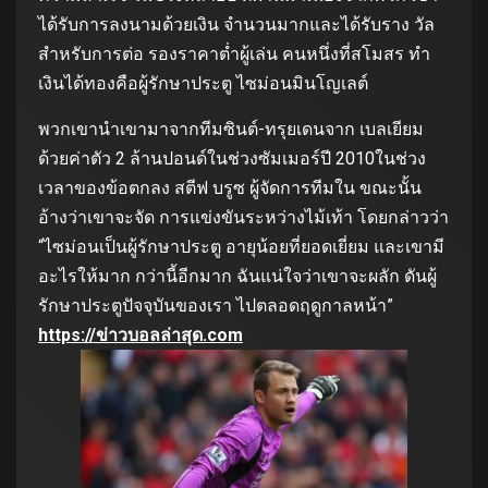
ได้รับการลงนามด้วยเงิน จำนวนมากและได้รับราง วัล
สำหรับการต่อ รองราคาต่ำผู้เล่น คนหนึ่งที่สโมสร ทำ
เงินได้ทองคือผู้รักษาประตู ไซม่อนมินโญเลต์
พวกเขานำเขามาจากทีมซินต์-ทรุยเดนจาก เบลเยียม
ด้วยค่าตัว 2 ล้านปอนด์ในช่วงซัมเมอร์ปี 2010ในช่วง
เวลาของข้อตกลง สตีฟ บรูซ ผู้จัดการทีมใน ขณะนั้น
อ้างว่าเขาจะจัด การแข่งขันระหว่างไม้เท้า โดยกล่าวว่า
“ไซม่อนเป็นผู้รักษาประตู อายุน้อยที่ยอดเยี่ยม และเขามี
อะไรให้มาก กว่านี้อีกมาก ฉันแน่ใจว่าเขาจะผลัก ดันผู้
รักษาประตูปัจจุบันของเรา ไปตลอดฤดูกาลหน้า”
https://ข่าวบอลล่าสุด.com