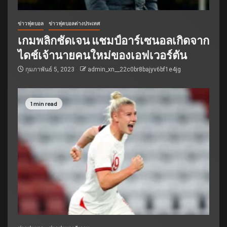
ข่าวฟุตบอล
ข่าวฟุตบอลต่างประเทศ
เกมพลิกชัดเจน แชมป์อาร์เซนอลเกิดจาก
ไดช์เจ้านายคนใหม่ของเอฟเวอร์ตัน
กุมภาพันธ์ 5, 2023
admin_xn__22c0br8bajyv6bf1e4jg
1 min read