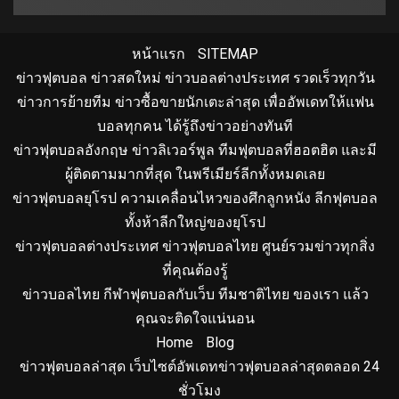
หน้าแรก
SITEMAP
ข่าวฟุตบอล ข่าวสดใหม่ ข่าวบอลต่างประเทศ รวดเร็วทุกวัน
ข่าวการย้ายทีม ข่าวซื้อขายนักเตะล่าสุด เพื่ออัพเดทให้แฟน
บอลทุกคน ได้รู้ถึงข่าวอย่างทันที
ข่าวฟุตบอลอังกฤษ ข่าวลิเวอร์พูล ทีมฟุตบอลที่ฮอตฮิต และมี
ผู้ติดตามมากที่สุด ในพรีเมียร์ลีกทั้งหมดเลย
ข่าวฟุตบอลยุโรป ความเคลื่อนไหวของศึกลูกหนัง ลีกฟุตบอล
ทั้งห้าลีกใหญ่ของยุโรป
ข่าวฟุตบอลต่างประเทศ ข่าวฟุตบอลไทย ศูนย์รวมข่าวทุกสิ่ง
ที่คุณต้องรู้
ข่าวบอลไทย กีฬาฟุตบอลกับเว็บ ทีมชาติไทย ของเรา แล้ว
คุณจะติดใจแน่นอน
Home
Blog
ข่าวฟุตบอลล่าสุด เว็บไซต์อัพเดทข่าวฟุตบอลล่าสุดตลอด 24
ชั่วโมง