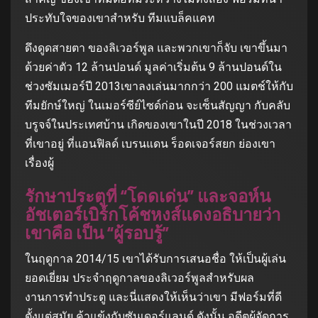
ประทับใจของเขาสำหรับ ทีมแบล็คแคท
ดึงดูดสายตา ของลิเวอร์พูล และพวกเขาก็จับ เขาขึ้นมา
ด้วยค่าตัว 12 ล้านปอนด์ มูลค่าเริ่มต้น 9 ล้านปอนด์ใน
ช่วงซัมเมอร์ปี 2013เขาลงเล่นมากกว่า 200 แมตช์ให้กับ
ทีมยักษ์ใหญ่ ในเมอร์ซีย์ไซด์ก่อน จะเซ็นสัญญา กับคลับ
บรูจจ์ในประเทศบ้าน เกิดของเขาในปี 2018 ในช่วงเวลา
ที่เขาอยู่ ที่แอนฟิลด์ เบรนแดน ร็อดเจอร์สยก ย่องเขา
เรื่องผู้
รักษาประตูที่ “โดดเด่น” และจอห์น
อัชเตอร์เบิร์กโค้ชหงส์แดงอธิบายว่า
เขาคือ เป็น “ผู้รอบรู้”
ในฤดูกาล 2014/15 เขาได้รับการเสนอชื่อ ให้เป็นผู้เล่น
ยอดเยี่ยม ประจำฤดูกาลของลิเวอร์พูลสำหรับผล
งานการทำประตู และนี่แสดงให้เห็นว่าเขา มีฟอร์มที่ดี
ตั้งแต่สมัย ค้าแข้งกับซันเดอร์แลนด์ ดังนั้น อดีตผู้จัดการ