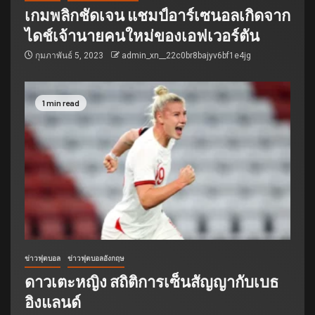
เกมพลิกชัดเจน แชมป์อาร์เซนอลเกิดจาก
ไดช์เจ้านายคนใหม่ของเอฟเวอร์ตัน
กุมภาพันธ์ 5, 2023
admin_xn__22c0br8bajyv6bf1e4jg
1 min read
ข่าวฟุตบอล
ข่าวฟุตบอลอังกฤษ
ดาวเตะหญิง สถิติการเซ็นสัญญากับเบธ
อิงแลนด์