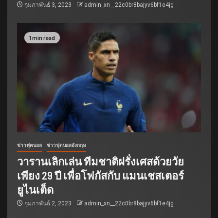
กุมภาพันธ์ 3, 2023
admin_xn__22c0br8bajyv6bf1e4jg
1 min read
ข่าวฟุตบอล
ข่าวฟุตบอลอังกฤษ
วารานเลิกเล่น ทีมชาติฝรั่งเศสด้วยวัย
เพียง 29 ปี เพื่อโฟกัสกับ แมนเชสเตอร์
ยูไนเต็ด
กุมภาพันธ์ 2, 2023
admin_xn__22c0br8bajyv6bf1e4jg