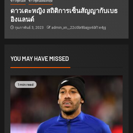
ข่าวฟุตบอล
ข่าวฟุตบอลอังกฤษ
ดาวเตะหญิง สถิติการเซ็นสัญญากับเบธ
อิงแลนด์
กุมภาพันธ์ 3, 2023
admin_xn__22c0br8bajyv6bf1e4jg
YOU MAY HAVE MISSED
1 min read