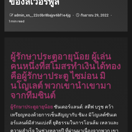
ของลิเวอร์พูล
admin_xn__22c0br8bajyv6bf1e4jg
กันยายน 29, 2022
1 min read
ผู้รักษาประตูอายุน้อย ผู้เล่น
คนหนึ่งที่สโมสรทำเงินได้ทอง
คือผู้รักษาประตู ไซม่อน มิ
นโญเลต์ พวกเขานำเขามา
จากทีมซินต์
ผู้รักษาประตูอายุน้อย
ซันเดอร์แลนด์: สตีฟ บรูซ คว้า
เหรียญทองด้วยการเซ็นสัญญากับ ซิมง มิโญเลต์ซันเด
อร์แลนด์มีส่วนแบ่งที่ ยุติธรรมในการโอนล้ม เหลวและ
ความสำเร็จ ในช่วงหลายปี ที่ผ่านมาเนื่องจากพวก เขา