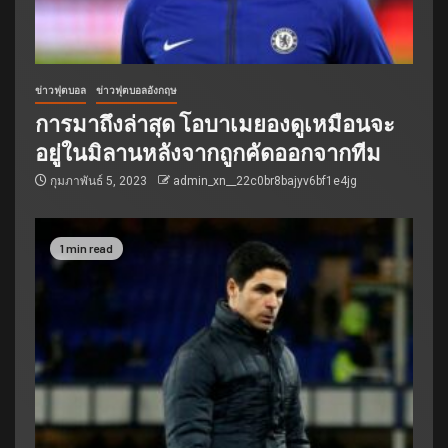
ข่าวฟุตบอล
ข่าวฟุตบอลอังกฤษ
การมาถึงล่าสุด โอบาเมยองดูเหมือนจะ
อยู่ในมิลานหลังจากถูกคัดออกจากทีม
กุมภาพันธ์ 5, 2023
admin_xn__22c0br8bajyv6bf1e4jg
1 min read