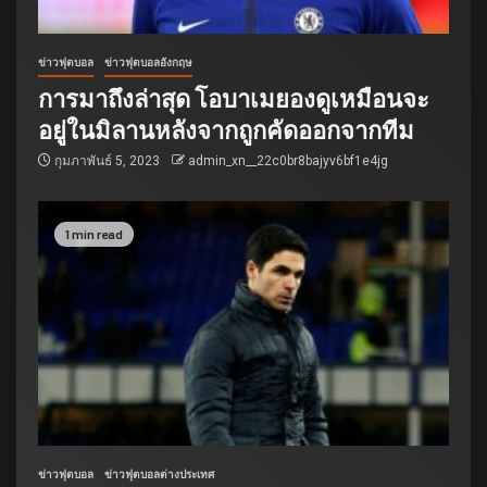
ข่าวฟุตบอล
ข่าวฟุตบอลอังกฤษ
การมาถึงล่าสุด โอบาเมยองดูเหมือนจะ
อยู่ในมิลานหลังจากถูกคัดออกจากทีม
กุมภาพันธ์ 5, 2023
admin_xn__22c0br8bajyv6bf1e4jg
1 min read
ข่าวฟุตบอล
ข่าวฟุตบอลต่างประเทศ