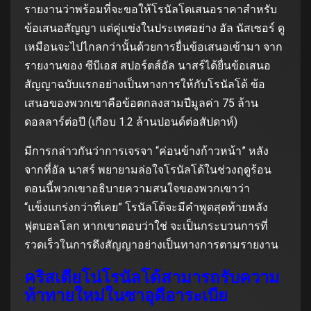
รายงานว่าพร้อมที่จะขอให้โรนัลโดเสนอราคาสำหรับ
ข้อเสนอสัญญา แต่คู่แข่งในประเทศอย่าง อัล นัสเซอร์ ดู
เหมือนจะไปไกลกว่านั้นด้วยการยื่นข้อเสนอเข้ามา จาก
รายงานของ ซีบีเอส สปอร์ตส์อัล นาสร์ได้ยื่นข้อเสนอ
สัญญาฉบับแรกอย่างเป็นทางการให้กับโรนัลโด้ ข้อ
เสนอของพวกเขาคือข้อตกลงสามปีมูลค่า 75 ล้าน
ดอลลาร์ต่อปี (เกือบ 1.2 ล้านปอนด์ต่อสัปดาห์)
มีการกล่าวกันว่าการเจรจา “ค่อนข้างก้าวหน้า” หลัง
จากที่อัล นาสร์ พยายามล่อใจโรนัลโด้ในช่วงฤดูร้อน
ตอนนี้พวกเขาอธิบายความสนใจของพวกเขาว่า
“แข็งแกร่งกว่าที่เคย” โรนัลโด้จะมีคำพูดสุดท้ายหลัง
ฟุตบอลโลก หากเขาตอบว่าใช่ จะเป็นกระบวนการที่
รวดเร็วในการดึงสัญญาอย่างเป็นทางการตามรายงาน
คริสเตียโน่โรนัลโด้สามารถรับความ
ท้าทายใหม่ในซาอุดีอาระเบีย