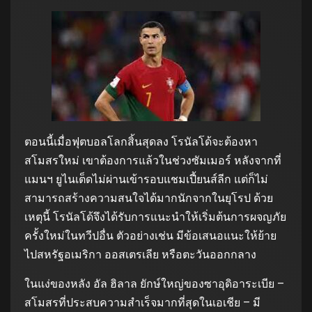
ตอนนี้เมื่อฟุตบอลโลกสิ้นสุดลง โรนัลโด้จะต้องหา
สโมสรใหม่ เขาต้องการแล้วในช่วงซัมเมอร์ หลังจากที่
แมนฯ ยูไนเต็ดไม่ผ่านเข้ารอบแชมเปี้ยนส์ลีก แต่ก็ไม่
สามารถสร้างความสนใจได้มากนักจากในยุโรป ด้วย
เหตุนี้ โรนัลโด้จึงได้รับการแนะนำให้เริ่มต้นการผจญภัย
ครั้งใหม่ในทวีปอื่น ตัวอย่างเช่น มีข้อเสนอแนะให้ย้าย
ไปสหรัฐอเมริกา ออสเตรเลีย หรือตะวันออกกลาง
ในแง่ของหลัง อัล ฮิลาล ยักษ์ใหญ่ของซาอุดิอาระเบีย –
สโมสรที่ประสบความสำเร็จมากที่สุดในเอเชีย – มี