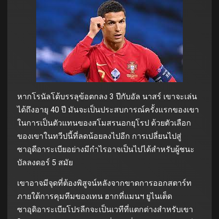
หากโรนัลโด้บรรลุข้อตกลง 3 ปีกับอัล นาสร์ เขาจะเล่น
ได้ถึงอายุ 40 ปี มันจะเป็นประสบการณ์ครั้งแรกของเขา
ในการเป็นตัวแทนของสโมสรนอกยุโรป ด้วยตัวเลือก
ของเขาในทวีปนี้ที่ลดน้อยลงไปอีก การเปลี่ยนไปสู่
ซาอุดีอาระเบียอย่างมีกำไรอาจเป็นไปได้สำหรับผู้ชนะ
บัลลงดอร์ 5 สมัย
เขาอาจมีจุดที่ต้องพิสูจน์หลังจากขาดการออกสตาร์ท
ภายใต้การคุมทีมของเทน ฮากที่แมนฯ ยูไนเต็ด
ซาอุดิอาระเบียโปรลีกจะเป็นเวทีที่แตกต่างสำหรับเขา