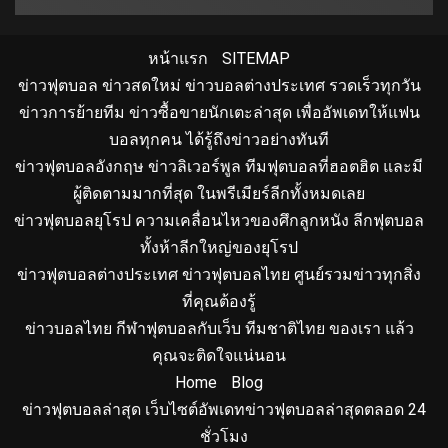
หน้าแรก
SITEMAP
ข่าวฟุตบอล ข่าวสดใหม่ ข่าวบอลต่างประเทศ รวดเร็วทุกวัน
ข่าวการย้ายทีม ข่าวซื้อขายนักเตะล่าสุด เพื่ออัพเดทให้แฟน
บอลทุกคน ได้รู้ถึงข่าวอย่างทันที
ข่าวฟุตบอลอังกฤษ ข่าวลิเวอร์พูล ทีมฟุตบอลที่ฮอตฮิต และมี
ผู้ติดตามมากที่สุด ในพรีเมียร์ลีกทั้งหมดเลย
ข่าวฟุตบอลยุโรป ความเคลื่อนไหวของศึกลูกหนัง ลีกฟุตบอล
ทั้งห้าลีกใหญ่ของยุโรป
ข่าวฟุตบอลต่างประเทศ ข่าวฟุตบอลไทย ศูนย์รวมข่าวทุกสิ่ง
ที่คุณต้องรู้
ข่าวบอลไทย กีฬาฟุตบอลกับเว็บ ทีมชาติไทย ของเรา แล้ว
คุณจะติดใจแน่นอน
Home
Blog
ข่าวฟุตบอลล่าสุด เว็บไซต์อัพเดทข่าวฟุตบอลล่าสุดตลอด 24
ชั่วโมง