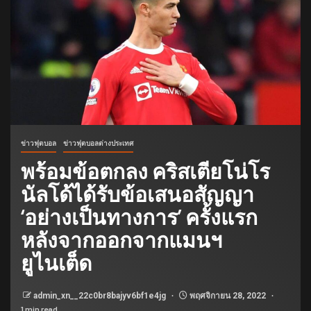
ข่าวฟุตบอล
ข่าวฟุตบอลต่างประเทศ
พร้อมข้อตกลง คริสเตียโน่โร
นัลโด้ได้รับข้อเสนอสัญญา
‘อย่างเป็นทางการ’ ครั้งแรก
หลังจากออกจากแมนฯ
ยูไนเต็ด
admin_xn__22c0br8bajyv6bf1e4jg
พฤศจิกายน 28, 2022
1 min read