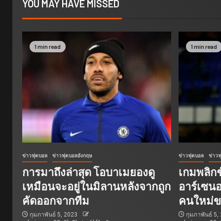
YOU MAY HAVE MISSED
1 min read
1 min read
ข่าวฟุตบอล
ข่าวฟุตบอลอังกฤษ
ข่าวฟุตบอล
ข่าว
การมาถึงล่าสุด โอบาเมยองดู
เกมพลิก
เหมือนจะอยู่ในมิลานหลังจากถูก
อาร์เซนอ
คัดออกจากทีม
คนใหม่ข
กุมภาพันธ์ 5, 2023
กุมภาพันธ์ 5