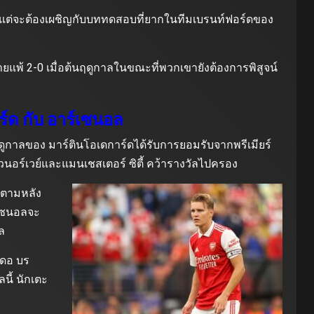
ี้ แต่จะต้องเผชิญกับบททดสอบที่ยากในทีมเบรนท์ฟอร์ดของ
แพ้ 2-0 เมื่อต้นฤดูกาลในขณะที่พวกเขายังต้องการพิสูจน์
ร์ด กับ อาร์เซนอล
ต้นฤดูกาลของ มาร์ตินโอเดการ์ดได้รับการยอมรับจากพรีเมียร์
าวนอร์เวย์และแมนเชสเตอร์ ซิตี้ คว้ารางวัลไปครอง
นตามหลัง
์เซนอลจะ
ล
เดอ บร
ลนี้ นักเตะ