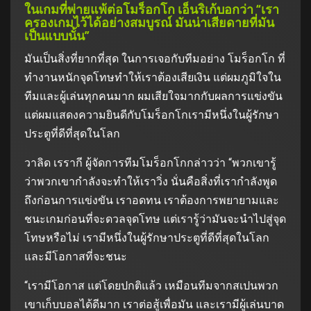
ในเกมที่พ่ายแพ้ต่อโมร็อกโก เอ็นริเก้บอกว่า “เรา
ครองเกมไว้ได้อย่างสมบูรณ์ มันน่าเสียดายที่มัน
เป็นแบบนั้น”
มันเป็นสิ่งที่ยากที่สุด ในการเจอกับทีมอย่าง โมร็อกโก ที่
ทำงานหนักจุดโทษทำให้เราต้องเสียเงิน แต่ผมภูมิใจใน
ทีมและผู้เล่นทุกคนมาก ผมเสียใจมากกับผลการแข่งขัน
แต่ผมแสดงความยินดีกับโมร็อกโกเรามีหนึ่งในผู้รักษา
ประตูที่ดีที่สุดในโลก
วาลิด เรรากี ผู้จัดการทีมโมร็อกโกกล่าวว่า “พวกเขารู้
ว่าพวกเขากำลังจะทำให้เราวิ่ง นั่นคือสิ่งที่เรากำลังพูด
ถึงก่อนการแข่งขัน เราอดทน เราต้องการพยายามและ
ชนะเกมก่อนที่จะดวลจุดโทษ แต่เรารู้ว่ามันจะนำไปสู่จุด
โทษหรือไม่ เรามีหนึ่งในผู้รักษาประตูที่ดีที่สุดในโลก
และมีโอกาสที่จะชนะ
“เรามีโอกาส แต่โดยปกติแล้ว เหมือนทีมจากสเปนพวก
เขาเก็บบอลได้ดีมาก เราต่อสู้เพื่อมัน และเรามีผู้เล่นบาด