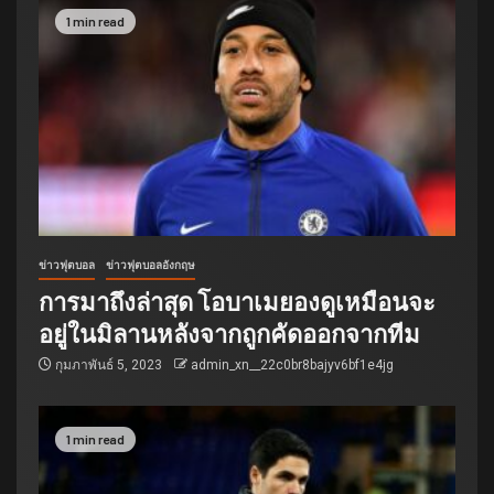
1 min read
ข่าวฟุตบอล
ข่าวฟุตบอลอังกฤษ
การมาถึงล่าสุด โอบาเมยองดูเหมือนจะ
อยู่ในมิลานหลังจากถูกคัดออกจากทีม
กุมภาพันธ์ 5, 2023
admin_xn__22c0br8bajyv6bf1e4jg
1 min read