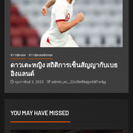
ข่าวฟุตบอล
ข่าวฟุตบอลอังกฤษ
ดาวเตะหญิง สถิติการเซ็นสัญญากับเบธ
อิงแลนด์
กุมภาพันธ์ 3, 2023
admin_xn__22c0br8bajyv6bf1e4jg
YOU MAY HAVE MISSED