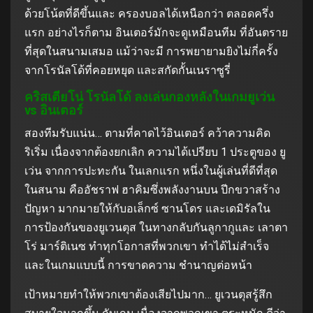
ด้วยโน้ตที่ดีขึ้นและ ครองบอลได้เหนือกว่า ตลอดครึ่ง
แรก อย่างไรก็ตาม อินเตอร์มักจะดูเหมือนทีม ที่อันตราย
ที่สุดในสนามเสมอ แม้ว่าจะมี การพยายามยิงไม่กี่ครั้ง
จากโรนัลโด้ที่คอยหยุด และสกัดกั้นเนราซูรี่
คริสเตียโน่ โรนัลโด้ ลงเล่นกองหลังในเกมยูเว่น
vs อินเตอร์
สองทีมรับแน่น… ตามที่คาดไว้อินเตอร์ คว้าความคิด
ริเริ่ม เนื่องจากต้องยกเลิก ความได้เปรียบ 1 ประตูของ ยู
เว่น จากการปะทะกัน ในเลกแรก หนึ่งในผู้เล่นที่ดีที่สุด
ในสนาม คืออัชราฟ ฮาคิมซึ่งพลังงานบน ปีกขวาสร้าง
ปัญหา มากมายให้กับอเล็กซ์ ซานโดร และเดมิรัลใน
การป้องกันของยูเวนตุส ในทางกลับกันลูกากูและ เลาตา
โร่ มาร์ติเนซ ทำทุกโอกาสที่พวกเขา ทำได้ไม่สำเร็จ
และในเกมแบบนี้ การขาดความ ชำนาญต่อหน้า
เป้าหมายทำให้พวกเขาต้องเสียไปมาก… ยูเวนตุสรู้สึก