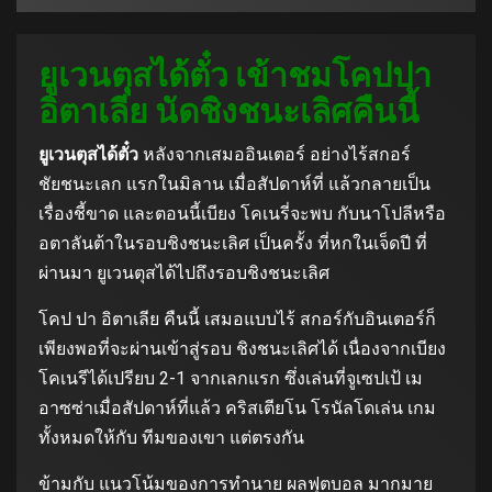
ยูเวนตุสได้ตั๋ว เข้าชมโคปปา
อิตาเลีย นัดชิงชนะเลิศคืนนี้
ยูเวนตุสได้ตั๋ว
หลังจากเสมออินเตอร์ อย่างไร้สกอร์
ชัยชนะเลก แรกในมิลาน เมื่อสัปดาห์ที่ แล้วกลายเป็น
เรื่องชี้ขาด และตอนนี้เบียง โคเนรี่จะพบ กับนาโปลีหรือ
อตาลันต้าในรอบชิงชนะเลิศ เป็นครั้ง ที่หกในเจ็ดปี ที่
ผ่านมา ยูเวนตุสได้ไปถึงรอบชิงชนะเลิศ
โคป ปา อิตาเลีย คืนนี้ เสมอแบบไร้ สกอร์กับอินเตอร์ก็
เพียงพอที่จะผ่านเข้าสู่รอบ ชิงชนะเลิศได้ เนื่องจากเบียง
โคเนรีได้เปรียบ 2-1 จากเลกแรก ซึ่งเล่นที่จูเซปเป้ เม
อาซซ่าเมื่อสัปดาห์ที่แล้ว คริสเตียโน โรนัลโดเล่น เกม
ทั้งหมดให้กับ ทีมของเขา แต่ตรงกัน
ข้ามกับ แนวโน้มของการทำนาย ผลฟุตบอล มากมาย