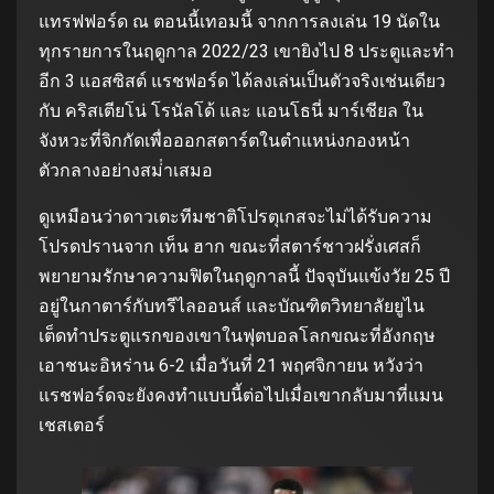
แทรฟฟอร์ด ณ ตอนนี้เทอมนี้ จากการลงเล่น 19 นัดใน
ทุกรายการในฤดูกาล 2022/23 เขายิงไป 8 ประตูและทํา
อีก 3 แอสซิสต์ แรชฟอร์ด ได้ลงเล่นเป็นตัวจริงเช่นเดียว
กับ คริสเตียโน่ โรนัลโด้ และ แอนโธนี่ มาร์เชียล ใน
จังหวะที่จิกกัดเพื่อออกสตาร์ตในตําแหน่งกองหน้า
ตัวกลางอย่างสม่ําเสมอ
ดูเหมือนว่าดาวเตะทีมชาติโปรตุเกสจะไม่ได้รับความ
โปรดปรานจาก เท็น ฮาก ขณะที่สตาร์ชาวฝรั่งเศสก็
พยายามรักษาความฟิตในฤดูกาลนี้ ปัจจุบันแข้งวัย 25 ปี
อยู่ในกาตาร์กับทรีไลออนส์ และบัณฑิตวิทยาลัยยูไน
เต็ดทําประตูแรกของเขาในฟุตบอลโลกขณะที่อังกฤษ
เอาชนะอิหร่าน 6-2 เมื่อวันที่ 21 พฤศจิกายน หวังว่า
แรชฟอร์ดจะยังคงทําแบบนี้ต่อไปเมื่อเขากลับมาที่แมน
เชสเตอร์