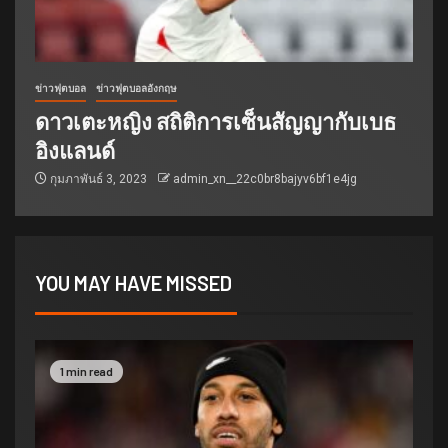
ข่าวฟุตบอล
ข่าวฟุตบอลอังกฤษ
ดาวเตะหญิง สถิติการเซ็นสัญญากับเบธ
อิงแลนด์
กุมภาพันธ์ 3, 2023
admin_xn__22c0br8bajyv6bf1e4jg
YOU MAY HAVE MISSED
1 min read