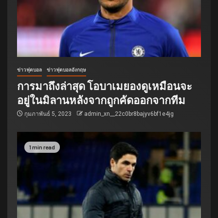
ข่าวฟุตบอล
ข่าวฟุตบอลอังกฤษ
การมาถึงล่าสุด โอบาเมยองดูเหมือนจะ
อยู่ในมิลานหลังจากถูกคัดออกจากทีม
กุมภาพันธ์ 5, 2023
admin_xn__22c0br8bajyv6bf1e4jg
1 min read