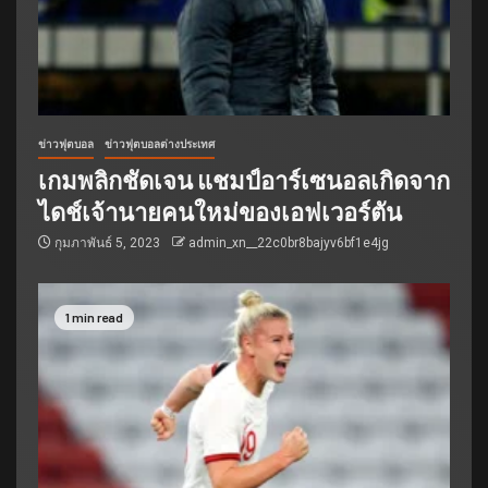
ข่าวฟุตบอล
ข่าวฟุตบอลต่างประเทศ
เกมพลิกชัดเจน แชมป์อาร์เซนอลเกิดจาก
ไดช์เจ้านายคนใหม่ของเอฟเวอร์ตัน
กุมภาพันธ์ 5, 2023
admin_xn__22c0br8bajyv6bf1e4jg
1 min read