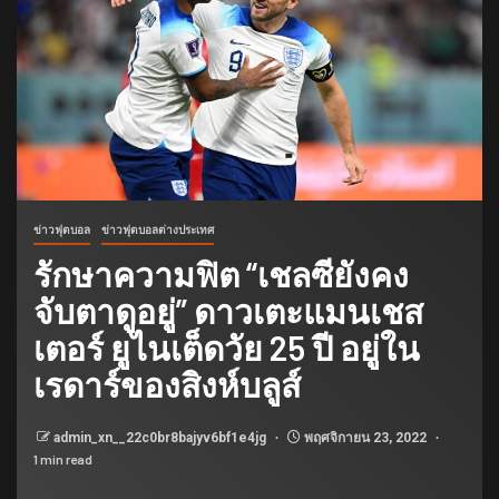
ข่าวฟุตบอล
ข่าวฟุตบอลต่างประเทศ
รักษาความฟิต “เชลซียังคง
จับตาดูอยู่” ดาวเตะแมนเชส
เตอร์ ยูไนเต็ดวัย 25 ปี อยู่ใน
เรดาร์ของสิงห์บลูส์
admin_xn__22c0br8bajyv6bf1e4jg
พฤศจิกายน 23, 2022
1 min read