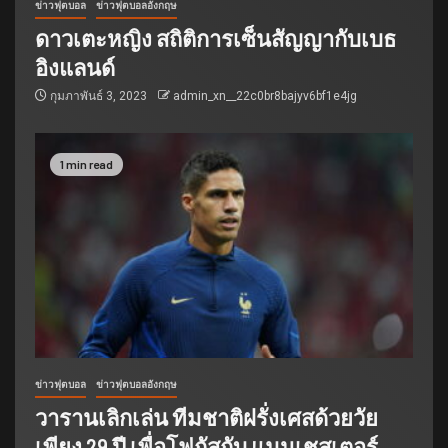
ข่าวฟุตบอล
ข่าวฟุตบอลอังกฤษ
ดาวเตะหญิง สถิติการเซ็นสัญญากับเบธ
อิงแลนด์
กุมภาพันธ์ 3, 2023
admin_xn__22c0br8bajyv6bf1e4jg
1 min read
ข่าวฟุตบอล
ข่าวฟุตบอลอังกฤษ
วารานเลิกเล่น ทีมชาติฝรั่งเศสด้วยวัย
เพียง 29 ปี เพื่อโฟกัสกับ แมนเชสเตอร์