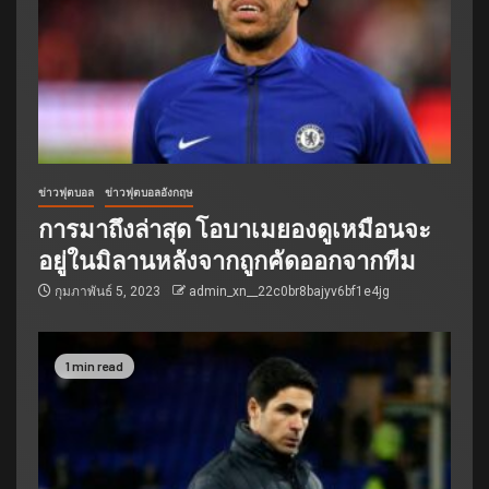
ข่าวฟุตบอล
ข่าวฟุตบอลอังกฤษ
การมาถึงล่าสุด โอบาเมยองดูเหมือนจะ
อยู่ในมิลานหลังจากถูกคัดออกจากทีม
กุมภาพันธ์ 5, 2023
admin_xn__22c0br8bajyv6bf1e4jg
1 min read