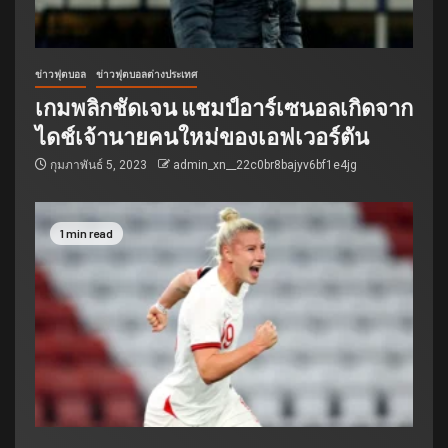
ข่าวฟุตบอล
ข่าวฟุตบอลต่างประเทศ
เกมพลิกชัดเจน แชมป์อาร์เซนอลเกิดจาก
ไดช์เจ้านายคนใหม่ของเอฟเวอร์ตัน
กุมภาพันธ์ 5, 2023
admin_xn__22c0br8bajyv6bf1e4jg
1 min read