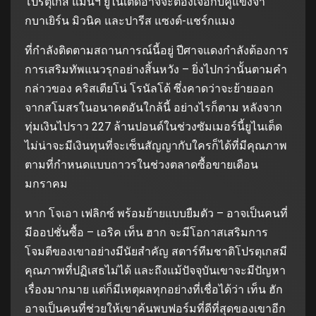
โปรตุเกส แมนฯ ยูไนเต็ดอาจจะต้องเจอกับคู่แข่งจา
กบาเยิร์น มิวนิค และปารีส แซงต์-แชร์กแมง
ที่กําลังติดตามสถานการณ์นี้อยู่ ปีศาจแดงกําลังต้องการ
การเสริมทัพแนวรุกอย่างสิ้นหวัง – ยิ่งไปกว่านั้นตามคํา
กล่าวของ คริสเตียโน่ โรนัลโด้ ซึ่งคาดว่าจะย้ายออก
จากสโมสรในอนาคตอันใกล้นี้ อย่างไรก็ตาม หลังจาก
ทุ่มเงินไปราว 227 ล้านปอนด์ในช่วงซัมเมอร์นี้ยูไนเต็ด
ไม่น่าจะมีเงินทุนที่จะเซ็นสัญญากับใครก็ได้ที่มีคุณภาพ
ตามที่กําหนดแบบถาวรในช่วงตลาดซื้อขายเดือน
มกราคม
หาก โจเอา เฟลิกซ์ พร้อมย้ายแบบยืมตัว – อาจเป็นคนที่
มีออปชั่นซื้อ – เอริค เท็น ฮาก จะมีโอกาสเสริมการ
โจมตีของเขาอย่างมีนัยสําคัญ สตาร์ทีมชาติโปรตุเกสมี
คุณภาพที่ปฏิเสธไม่ได้ และถึงแม้ปัจจุบันเขาจะมีปัญหา
เรื่องมากมาย แต่ก็มีเหตุผลทุกอย่างที่เชื่อได้ว่า เท็น ฮัก
อาจเป็นคนที่ช่วยให้เขาค้นพบฟอร์มที่ดีที่สุดของเขาอีก