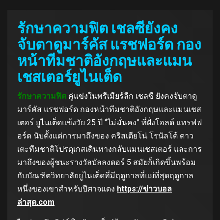
รักษาความฟิต เชลซียังคง
จับตาดูมาร์คัส แรชฟอร์ด กอง
หน้าทีมชาติอังกฤษและแมน
เชสเตอร์ยูไนเต็ด
รักษาความฟิต
คู่แข่งในพรีเมียร์ลีก เชลซี ยังคงจับตาดู
มาร์คัส แรชฟอร์ด กองหน้าทีมชาติอังกฤษและแมนเชส
เตอร์ ยูไนเต็ดแข้งวัย 25 ปี “ไม่มั่นคง” ที่ฝั่งโอลด์ แทรฟฟ
อร์ด นับตั้งแต่การมาถึงของ คริสเตียโน่ โรนัลโด้ ดาว
เตะทีมชาติโปรตุเกสเดินทางกลับแมนเชสเตอร์ และการ
มาถึงของผู้ชนะรางวัลบัลลงดอร์ 5 สมัยก็เกิดขึ้นพร้อม
กับบัณฑิตวิทยาลัยยูไนเต็ดที่มีฤดูกาลที่แย่ที่สุดฤดูกาล
หนึ่งของเขาสําหรับปีศาจแดง
https://ข่าวบอล
ล่าสุด.com