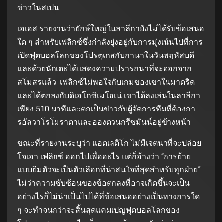
ข่าวในสเปน
เอเอส รายงานว่ายักษ์ใหญ่ในลาลีกายังไม่ได้รับข้อเสนอ
ใด ๆ สําหรับเฟลิกซ์ซึ่งกําลังยุ่งอยู่กับการมุ่งเน้นไปที่การ
เปิดฟุตบอลโลกของโปรตุเกสกับกานาในวันพฤหัสบดี
และด้วยนักเตะได้แสดงความปรารถนาที่จะออกจาก
สโมสรแล้ว เฟลิกซ์ไม่พอใจกับเกมของเขาในมาดริด
และได้ตกลงกับดิเอโกซิเมโอเน่ เขาได้ลงเล่นในลาลีกา
เพียง 510 นาทีและตกเป็นข่าวกับผู้จัดการทีมที่ต้องกา
รอัลวาโรโมราตาและอองตวนกรีซมันน์อยู่ข้างหน้า
ขณะที่รายงานระบุว่า แอตเลติโก ไม่มีเจตนาที่จะปล่อย
โจเอา เฟลิกซ์ ออกไปเพื่ออะไร แต่ก็อ้างว่า “การย้าย
แบบยืมตัวจะเป็นตัวเลือกที่น่าสนใจที่สุดสําหรับทุกฝ่าย”
ไม่ว่าความซับซ้อนของข้อตกลงที่อาจเกิดขึ้นจะเป็น
อย่างไรก็ไม่น่าเป็นไปได้ที่ข้อเสนออย่างเป็นทางการใด
ๆ จะทําจนกว่าจะสิ้นสุดแคมเปญฟุตบอลโลกของ