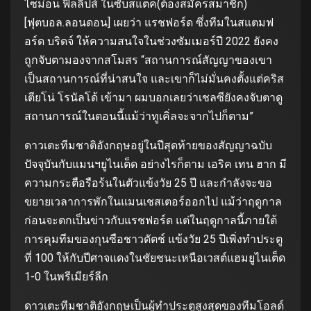
ไซม่อน ฟิลลิปส์ ในซับสแต็ค(ต้องสมัครสมาชิก)
[ฟุตบอล.ลอนดอน] เผยว่า แรชฟอร์ด ซึ่งทีมในสแตมฟ
อร์ด บริดจ์ ให้ความสนใจในช่วงซัมเมอร์ปี 2022 ยังคง
ถูกจับตามองจากสโมสร “สถานการณ์สัญญาของเขา
เป็นสถานการณ์ที่น่าสนใจ และเขาก็ไม่มั่นคงตั้งแต่คริส
เตียโน่ โรนัลโด้ เข้ามา ผมบอกเลยว่าเชลซียังคงจับตาดู
สถานการณ์ในตอนนี้แม้ว่าทูเคิ่ลจะจากไปก็ตาม”
ดาวเตะทีมชาติอังกฤษอยู่ในปีสุดท้ายของสัญญาฉบับ
ปัจจุบันกับแมนฯยูไนเต็ด อย่างไรก็ตาม เอริค เทน ฮาก มี
ความกระตือรือร้นในตัวแข้งวัย 25 ปี และกําลังจะขอ
ขยายเวลาการพักในแมนเชสเตอร์ออกไป แม้ว่าฤดูกาล
ก่อนจะตกเป็นข่าวกับแรชฟอร์ด แต่ในฤดูกาลนี้ภายใต้
การคุมทีมของกุนซือชาวดัตช์ แข้งวัย 25 ปีเพิ่งทําประตู
ที่ 100 ให้กับปีศาจแดงในชัยชนะเหนือเวสต์แฮมยูไนเต็ด
1-0 ในพรีเมียร์ลีก
ดาวเตะทีมชาติอังกฤษเป็นผู้ทําประตูสูงสุดของทีมโอลด์