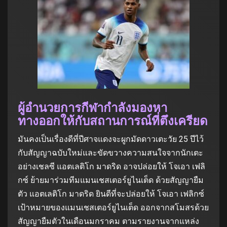
ผู้อํานวยการกีฬากําลังมองหา
ทางออกให้กับสถานการณ์ที่ตึงเครียด
มันคงเป็นเรื่องดีที่ปีศาจแดงจะผูกมัดดาวเตะวัย 25 ปีไว้
กับสัญญาฉบับใหม่และขัดขวางความสนใจจากนักเตะ
อย่างเชลซี แอตเลติโก มาดริด อาจปล่อยให้ โจเอา เฟลิ
กซ์ ย้ายมาร่วมทีมแมนเชสเตอร์ยูไนเต็ด ด้วยสัญญายืม
ตัว แอตเลติโก มาดริด ยินดีที่จะปล่อยให้ โจเอา เฟลิกซ์
เป้าหมายของแมนเชสเตอร์ยูไนเต็ด ออกจากสโมสรด้วย
สัญญายืมตัวในเดือนมกราคม ตามรายงานจากแหล่ง