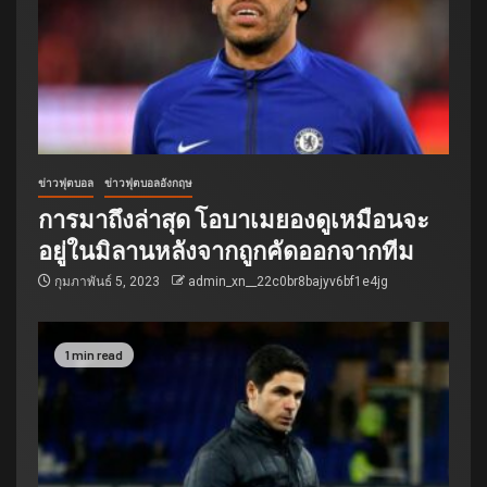
ข่าวฟุตบอล
ข่าวฟุตบอลอังกฤษ
การมาถึงล่าสุด โอบาเมยองดูเหมือนจะ
อยู่ในมิลานหลังจากถูกคัดออกจากทีม
กุมภาพันธ์ 5, 2023
admin_xn__22c0br8bajyv6bf1e4jg
1 min read