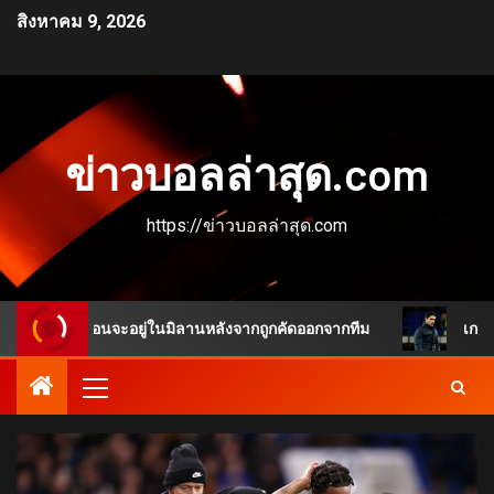
สิงหาคม 9, 2026
ข่าวบอลล่าสุด.com
https://ข่าวบอลล่าสุด.com
ดูเหมือนจะอยู่ในมิลานหลังจากถูกคัดออกจากทีม
เกมพลิกชัดเ