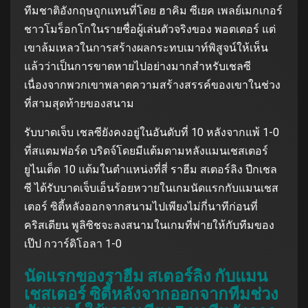
ทีมชาติอังกฤษถูกแทนที่โดย ฮาคิม ซีเยค เพลย์เมกเกอร์
ชาวโมร็อกโกในรายชื่อผู้เล่นตัวจริงของ พอตเตอร์ แต่
เขาล้มเหลวในการสร้างผลกระทบเมาท์พิสูจน์ให้เห็น
แล้วว่าเป็นการขาดหายไปอย่างมากสำหรับเชลซี
เนื่องจากพวกเขาพลาดความสร้างสรรค์ของเขาในช่วง
ที่สามสุดท้ายของสนาม
รับบาดเจ็บ เชลซียังคงอยู่ในอันดับที่ 10 หลังจากแพ้ 1-0
ที่สแตมฟอร์ด บริดจ์โดยมีแต้มตามหลังแมนเชสเตอร์
ยูไนเต็ด 10 แต้มในตำแหน่งที่สี่ ราฮีม สเตอร์ลิง ปีกเชล
ซี ได้รับบาดเจ็บเอ็นร้อยหวายในเกมนัดแรกกับแมนเชส
เตอร์ ซิตี้หลังออกจากสนามไปเพียงไม่กี่นาทีก่อนที่
คริสเตียน พูลิซิชจะลงสนามในเกมที่พ่ายให้กับทีมของ
เป๊ป กวาร์ดิโอลา 1-0
นัดแรกของราฮีม สเตอร์ลิง กับแมน
เชสเตอร์ ซิตี้หลังจากออกจากทีมช่วง