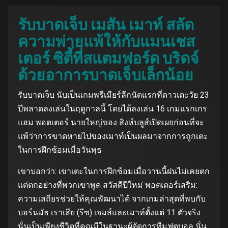
รับบาดเจ็บ เมสัน เมาท์ สลัด
ความพ่ายแพ้ให้กับแมนเชส
เตอร์ ซิตี้ที่สแตมฟอร์ด บริดจ์
ด้วยอาการบาดเจ็บเล็กน้อย
รับบาดเจ็บ นับเป็นเกมพรีเมียร์ลีกนัดแรกที่ดาวเตะวัย 23
ปีพลาดลงเล่นในฤดูกาลนี้ โดยได้ลงเล่น 16 เกมแรกเกร
แฮม พอตเตอร์ นายใหญ่ของ สิงห์บลูส์เปิดเผยก่อนที่จะ
แพ้ว่าการขาดหายไปของเมาท์เป็นผลมาจากการถูกเตะ
ในการฝึกซ้อมเมื่อวันพุธ
เขาบอกว่า: เขาเตะในการฝึกซ้อมเมื่อวานนี้ฝนไม่เคยตก
แต่ตกอย่างที่พวกเขาพูด สวัสดีปีใหม่ พอตเตอร์เสริม:
ความเสถียรช่วยให้คุณพัฒนาได้ จากเกมล่าสุดที่พบกับ
บอร์นมัธ เราเสีย (รีซ) เจมส์และเมาท์ตั้งแต่ 11 ตัวจริง
นั่นเป็นเพียงชีวิตที่คุณมีในฐานะผู้จัดการทีมฟุตบอล นั่น