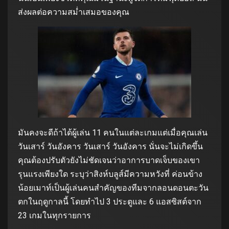
ส่งผลต่อความสม่ำเสมอของคุณ
มันคงจะดีถ้าได้ผู้เล่น 11 คนในแต่ละเกมแต่เมื่อคุณเล่น
วันเสาร์ วันอังคาร วันเสาร์ วันอังคาร นั่นจะไม่เกิดขึ้น
คุณต้องปรับตัวยังไม่ชัดเจนว่าอาการบาดเจ็บของเขา
รุนแรงเพียงใด ระบุว่าสิงห์บลูส์มีความหวังที่ ค่อนข้าง
น้อยเมาท์เป็นผู้เล่นคนสำคัญของทีมจากลอนดอนตะวัน
ตกในฤดูกาลนี้ โดยทำไป 3 ประตูและ 6 แอสซิสต์จาก
23 เกมในทุกรายการ