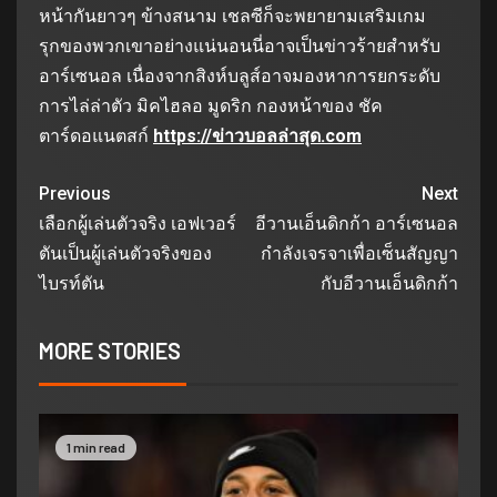
หน้ากันยาวๆ ข้างสนาม เชลซีก็จะพยายามเสริมเกม
รุกของพวกเขาอย่างแน่นอนนี่อาจเป็นข่าวร้ายสำหรับ
อาร์เซนอล เนื่องจากสิงห์บลูส์อาจมองหาการยกระดับ
การไล่ล่าตัว มิคไฮลอ มูดริก กองหน้าของ ชัค
ตาร์ดอแนตสก์
https://ข่าวบอลล่าสุด.com
Previous
Next
เลือกผู้เล่นตัวจริง เอฟเวอร์
อีวานเอ็นดิกก้า อาร์เซนอล
ตันเป็นผู้เล่นตัวจริงของ
กําลังเจรจาเพื่อเซ็นสัญญา
ไบรท์ตัน
กับอีวานเอ็นดิกก้า
MORE STORIES
1 min read