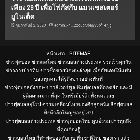
เพียง 29 ปี เพื่อโฟกัสกับ แมนเชสเตอร์
ยูไนเต็ด
กุมภาพันธ์ 2, 2023
admin_xn__22c0br8bajyv6bf1e4jg
หน้าแรก
SITEMAP
ข่าวฟุตบอล ข่าวสดใหม่ ข่าวบอลต่างประเทศ รวดเร็วทุกวัน
ข่าวการย้ายทีม ข่าวซื้อขายนักเตะล่าสุด เพื่ออัพเดทให้แฟน
บอลทุกคน ได้รู้ถึงข่าวอย่างทันที
ข่าวฟุตบอลอังกฤษ ข่าวลิเวอร์พูล ทีมฟุตบอลที่ฮอตฮิต และมี
ผู้ติดตามมากที่สุด ในพรีเมียร์ลีกทั้งหมดเลย
ข่าวฟุตบอลยุโรป ความเคลื่อนไหวของศึกลูกหนัง ลีกฟุตบอล
ทั้งห้าลีกใหญ่ของยุโรป
ข่าวฟุตบอลต่างประเทศ ข่าวฟุตบอลไทย ศูนย์รวมข่าวทุกสิ่ง
ที่คุณต้องรู้
ข่าวบอลไทย กีฬาฟุตบอลกับเว็บ ทีมชาติไทย ของเรา แล้ว