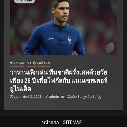
1 min read
ข่าวฟุตบอล
ข่าวฟุตบอลอังกฤษ
วารานเลิกเล่น ทีมชาติฝรั่งเศสด้วยวัย
เพียง 29 ปี เพื่อโฟกัสกับ แมนเชสเตอร์
ยูไนเต็ด
กุมภาพันธ์ 2, 2023
admin_xn__22c0br8bajyv6bf1e4jg
หน้าแรก
SITEMAP