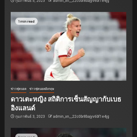
กุมภาพันธ์ 5, 2023
admin_xn__22c0br8bajyv6bf1e4jg
1 min read
ข่าวฟุตบอล
ข่าวฟุตบอลอังกฤษ
ดาวเตะหญิง สถิติการเซ็นสัญญากับเบธ
อิงแลนด์
กุมภาพันธ์ 3, 2023
admin_xn__22c0br8bajyv6bf1e4jg