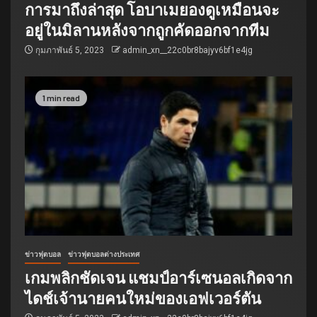
การมาถึงล่าสุด โอบาเมยองดูเหมือนจะ
อยู่ในมิลานหลังจากถูกคัดออกจากทีม
กุมภาพันธ์ 5, 2023
admin_xn__22c0br8bajyv6bf1e4jg
1 min read
ข่าวฟุตบอล
ข่าวฟุตบอลต่างประเทศ
เกมพลิกชัดเจน แชมป์อาร์เซนอลเกิดจาก
ไดช์เจ้านายคนใหม่ของเอฟเวอร์ตัน