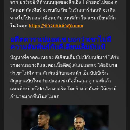
จาก มาร์เซย์ ที่ด้านบนสุดของลีกเอิง 1 ฝ่ายต่อไปของ ค
ริสตอฟ กัลเทียร์ จะพบกับ นีซ ในวันเสาร์ก่อนที่ จะเดิน
ทางไปโปรตุเกส เพื่อพบกับ เบนฟิก้า ใน แชมเปี้ยนส์ลีก
ในวันพุธ
https://ข่าวบอลล่าสุด.com
อดีตดาราเปแอสเช บอกว่าเขาไม่มี
ความสัมพันธ์กับคีเลียนเอ็มบัปเป้
ปัญหาที่คาดคะเนของ คีเลียนเอ็มบัปเป้กับเนย์มาร์ ได้รับ
รายงานอย่างดีและตอนนี้อดีตผู้เล่นเปแอสเช ได้อธิบาย
ว่าเขาไม่มีความสัมพันธ์กับกองหน้า เอ็มบัปเป้เซ็น
สัญญาฉบับใหม่กับเปแอสเช เมื่อสิ้นสุดฤดูกาลที่แล้ว
แทนที่จะย้ายไปเรอัล มาดริด โดยอ้างว่ามันทำให้เขามี
อำนาจมากขึ้นในสโมสร