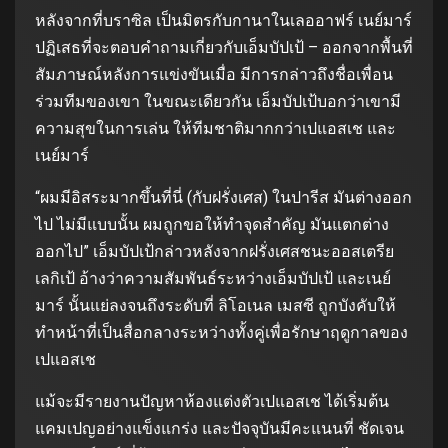
หลังจากที่บราซิล เป็นมิตรกับกานาในเลออาฟร์ เนย์มาร์
ปฏิเสธที่จะตอบคำถามเกี่ยวกับเอ็มบัปเป้ – ออกจากพื้นที่
สัมภาษณ์หลังการแข่งขันเมื่อ มีการกล่าวถึงชื่อเพื่อน
ร่วมทีมของเขา ในขณะเดียวกัน เอ็มบัปเป้บอกว่าเขามี
ความสุขในการเล่น ให้ทีมชาติมากกว่าเปแอสเช และ
เนย์มาร์
“ผมมีอิสระมากขึ้นที่นี่ (กับฝรั่งเศส) ในปารีส มันต่างออก
ไป ไม่มีแบบนั้น ผมถูกขอให้ทำจุดสำคัญ มันแตกต่าง
ออกไป” เอ็มบัปเป้กล่าวหลังจากฝรั่งเศสชนะออสเตรีย
เลกิเป้ อ้างว่าความสัมพันธ์ระหว่างเอ็มบัปเป้ และเนย์
มาร์ นั้นแย่ลงจนถึงระดับที่ ลิโอเนล เมสซี ถูกบังคับให้
ทำหน้าที่เป็นสื่อกลางระหว่างทั้งคู่เพื่อรักษาฤดูกาลของ
เปแอสเช
แม้จะมีรายงานปัญหาห้องแต่งตัวเปแอสเช ได้เริ่มต้น
แคมเปญอย่างแข็งแกร่ง และปัจจุบันมีคะแนนที่ ชัดเจน