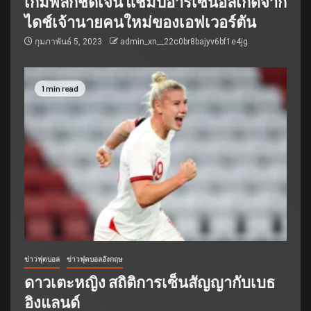
เกมพลิกชัดเจน แชมป์อาร์เซนอลเกิดจาก
ไดช์เจ้านายคนใหม่ของเอฟเวอร์ตัน
กุมภาพันธ์ 5, 2023
admin_xn__22c0br8bajyv6bf1e4jg
1 min read
ข่าวฟุตบอล
ข่าวฟุตบอลอังกฤษ
ดาวเตะหญิง สถิติการเซ็นสัญญากับเบธ
อิงแลนด์