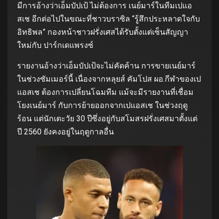
มีการอ้างว่าเอ็มบัปเป้ ไม่ต้องการ เนย์มาร์ในทีมเปแอ
สเช อีกต่อไปในขณะที่ชาวบราซิล “รู้สึกประหลาดใจกับ
อิทธิพล” กองหน้าชาวฝรั่งเศสได้รับตั้งแต่เซ็นสัญญา
ใหม่กับ ปาร์กเดแพรงซ์
รายงานอ้างว่าเอ็มบัปเป้จะไม่คัดค้าน การขายเนย์มาร์
ในช่วงซัมเมอร์นี้ เนื่องจากหลุยส์ คัมโปส ผอ.กีฬาของเป
แอสเช ต้องการเปลี่ยนโฉมทีม แม้จะมีรายงานที่เชื่อม
โยงเนย์มาร์ กับการย้ายออกจากเปแอสเช ในช่วงฤดู
ร้อน แต่นักเตะวัย 30 ปีซึ่งอยู่กับสโมสรฝรั่งเศสมาตั้งแต่
ปี 2560 ยังคงอยู่ในฤดูกาลอื่น