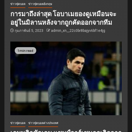
ข่าวฟุตบอล
ข่าวฟุตบอลอังกฤษ
การมาถึงล่าสุด โอบาเมยองดูเหมือนจะ
อยู่ในมิลานหลังจากถูกคัดออกจากทีม
กุมภาพันธ์ 5, 2023
admin_xn__22c0br8bajyv6bf1e4jg
1 min read
ข่าวฟุตบอล
ข่าวฟุตบอลต่างประเทศ