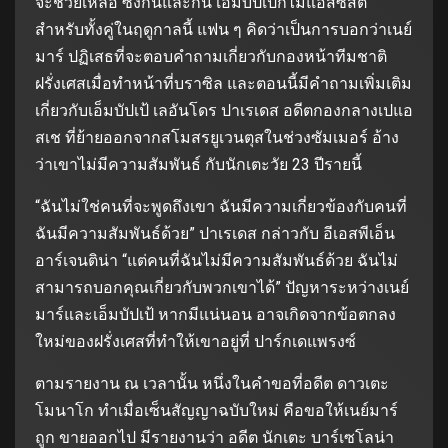
จะช่วยเหลือ ซึ่งกันและกัน เอ็มบัปเป้ก็ไม่แอสซิสต์
สำหรับทั้งคู่ในฤดูกาลนี้ แฟน ๆ คิดว่าเป็นการบอกว่าเนย์
มาร์ ปฏิเสธที่จะตอบคำถามเกี่ยวกับกองหน้าทีมชาติ
ฝรั่งเศสเมื่อทำหน้าที่บราซิล และตอนนี้มีคำถามเพิ่มเติม
เกี่ยวกับเอ็มบัปเป้ เลอันโดร ปาเรเดส อดีตกองกลางเปแอ
สเช ที่ย้ายออกจากสโมสรยูเวนตุสในช่วงซัมเมอร์ อ้าง
ว่าเขาไม่มีความสัมพันธ์ กับนักเตะวัย 23 ปีรายนี้
“ฉันไม่ใช่คนที่จะพูดถึงเขา ฉันมีความเกี่ยวข้องกับคนที่
ฉันมีความสัมพันธ์ด้วย” ปาเรเดส กล่าวกับ อีเอสพีเอ็น
อาร์เจนติน่า “แต่คนที่ฉันไม่มีความสัมพันธ์ด้วย ฉันไม่
สามารถบอกคุณเกี่ยวกับพวกเขาได้” ปัญหาระหว่างเนย์
มาร์และเอ็มบัปเป้ หากมีแน่นอน อาจเกิดจากข้อตกลง
ใหม่ของฝรั่งเศสที่ทำให้เขาอยู่ที่ ปาร์กเดแพรงซ์
ตามรายงาน ณ เวลานั้น หนึ่งในคำขอที่อดีต ดาวเตะ
โมนาโก ทำเมื่อเซ็นสัญญาฉบับใหม่ คือขอให้เนย์มาร์
ถูก ขายออกไป มีรายงานว่า อดีต นักเตะ บาร์เซโลน่า