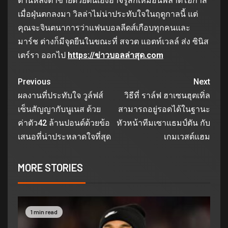
ด้านหลังตาข่ายด้วยตนเองอาจรู้สึกเหมือนพลาดโอกาส
เมื่อฝุ่นตกลงมา วิลล่าไม่น่าประทับใจในฤดูกาลนี้ แต่
คุณจะจินตนาการว่าแฟนบอลลีดส์เกือบทุกคนและ
มาร์ช ต่างก็มีจุดยืนในขณะที่ สจวต แอตท์เวลล์ ส่ง ซินิส
เตร์รา ออกไป
https://ข่าวบอลล่าสุด.com
Previous
Next
ผลงานที่ประทับใจ วูล์ฟส์
วิธีที่ ราล์ฟ ฮาเซนฮุตเทิ่ล
เซ็นสัญญากับนูเนส ด้วย
สามารถอยู่รอดได้ในฐานะ
ค่าตัว42 ล้านปอนด์ด้วยข้อ
หัวหน้าทีมเซาแธมป์ตัน กับ
เสนอที่น่าประหลาดใจที่สุด
เกมเวสต์แฮม
MORE STORIES
1 min read