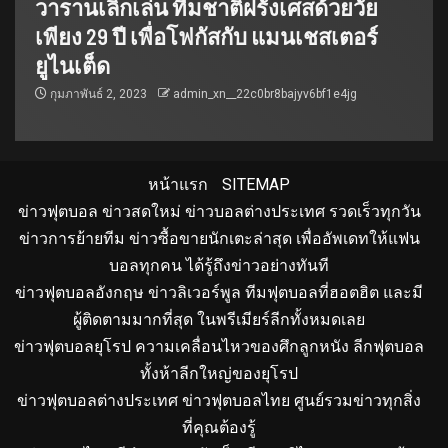
วารานเลิกเล่น ทีมชาติฝรั่งเศสด้วยวัย
เพียง 29 ปี เพื่อโฟกัสกับ แมนเชสเตอร์
ยูไนเต็ด
กุมภาพันธ์ 2, 2023
admin_xn__22c0br8bajyv6bf1e4jg
หน้าแรก
SITEMAP
ข่าวฟุตบอล ข่าวสดใหม่ ข่าวบอลต่างประเทศ รวดเร็วทุกวัน
ข่าวการย้ายทีม ข่าวซื้อขายนักเตะล่าสุด เพื่ออัพเดทให้แฟน
บอลทุกคน ได้รู้ถึงข่าวอย่างทันที
ข่าวฟุตบอลอังกฤษ ข่าวลิเวอร์พูล ทีมฟุตบอลที่ฮอตฮิต และมี
ผู้ติดตามมากที่สุด ในพรีเมียร์ลีกทั้งหมดเลย
ข่าวฟุตบอลยุโรป ความเคลื่อนไหวของศึกลูกหนัง ลีกฟุตบอล
ทั้งห้าลีกใหญ่ของยุโรป
ข่าวฟุตบอลต่างประเทศ ข่าวฟุตบอลไทย ศูนย์รวมข่าวทุกสิ่ง
ที่คุณต้องรู้