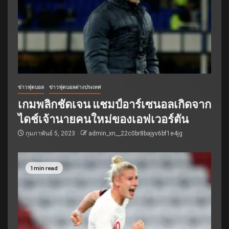
ข่าวฟุตบอล
ข่าวฟุตบอลต่างประเทศ
เกมพลิกชัดเจน แชมป์อาร์เซนอลเกิดจาก
ไดช์เจ้านายคนใหม่ของเอฟเวอร์ตัน
กุมภาพันธ์ 5, 2023
admin_xn__22c0br8bajyv6bf1e4jg
1 min read