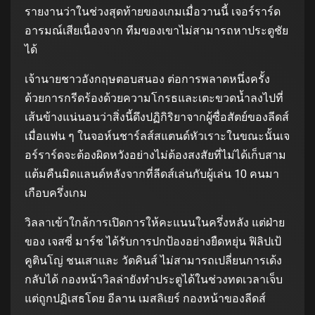
รายงานว่าในช่วงสุดท้ายของเกมเมื่อวานนี้ เจอร์ราร์ด
อารมณ์เสียเนื่องจาก ทีมของเขาไม่สามารถหาประตูชัย
ได้
เจ้านายชาวอังกฤษตอบสนอง ต่อการพลาดหนึ่งครั้ง
ด้วยการกรีดร้องด้วยความโกรธและเตะขวดน้ำลงไปที่
เส้นข้างแน่นอนว่าสิ่งนี้ดึงปฏิกิริยาจากผู้ซื่อสัตย์ของลีดส์
เมื่อแฟน ๆ ในจอห์นชาร์ลส์สแตนด์หัวเราะในขณะนั้นเจ
อร์ราร์ดจะต้องผิดหวังอย่างไม่ต้องสงสัยที่ไม่ได้เก็บสาม
แต้มคืนมิดแลนด์หลังจากที่ลีดส์เล่นกับผู้เล่น 10 คนมา
เกือบครึ่งเกม
วิลลาเข้าใกล้การเปิดการให้คะแนนในครึ่งหลัง แต่ฝ่าย
ของ เจสซี่ มาร์ช ได้รับการปกป้องอย่างยืดหยุ่น ฟิลิปเป้
คูตินโญ่ ชนเสาและ วัตคินส์ ไม่สามารถเปลี่ยนการเด้ง
กลับได้ กองหน้าวิลล่ายังทำประตูได้ในช่วงทดเวลาเจ็บ
แต่ถูกปฏิเสธโดย อีลาน เมสลิเยร์ กองหน้าของลีดส์