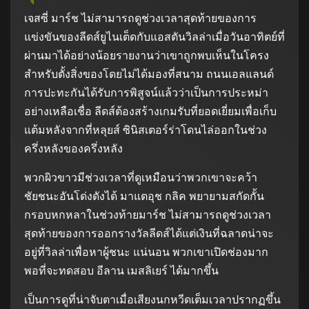
เจสซี่ มาร์ช ไม่สามารถดูช่วงเวลาสุดท้ายของการ
แข่งขันของลีดส์ยูไนเต็ดกับแอสตันวิลล่าเมื่อวันอาทิตย์ที่
ผ่านมาได้อย่างน้อยรายงานว่าเขาถูกพบเห็นในโครง
สำหรับตั้งสิ่งของโดยไม่ได้มองที่สนาม ถนนเอลแลนด์
การปะทะกันได้รับการพิสูจน์แล้วว่าเป็นการประหม่า
อย่างเหลือเชื่อ ลีดส์ต้องสร้างเกมรับที่ยอดเยี่ยมเพื่อเก็บ
แต้มหลังจากที่หลุยส์ ซินิสเตอร์ร่าโดนไล่ออกในช่วง
ครึ่งหลังของครึ่งหลัง
พวกผิวขาวมีช่วงเวลาที่ดูเหมือนว่าพวกเขาจะคว้า
ชัยชนะอันโด่งดังได้ มาแตอุช กลิค พยายามสกัดกั้น
กรอบหกหลาในช่วงท้ายมาร์ช ไม่สามารถดูช่วงเวลา
สุดท้ายของการออกรางวัลลีดส์ได้แต่เงินที่ฉลาดน่าจะ
อยู่ที่วิลล่าเพื่อหาผู้ชนะ แน่นอน พวกเขาเปิดช่องมาก
พอที่จะทดสอบ อีลาน เมสลิเยร์ ได้มากขึ้น
เป็นการดูที่น่าจับตาเมื่อเสียงนกหวีดเต็มเวลาปรากฏขึ้น