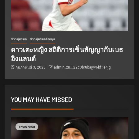
ข่าวฟุตบอล
ข่าวฟุตบอลอังกฤษ
ดาวเตะหญิง สถิติการเซ็นสัญญากับเบธ
อิงแลนด์
กุมภาพันธ์ 3, 2023
admin_xn__22c0br8bajyv6bf1e4jg
YOU MAY HAVE MISSED
1 min read