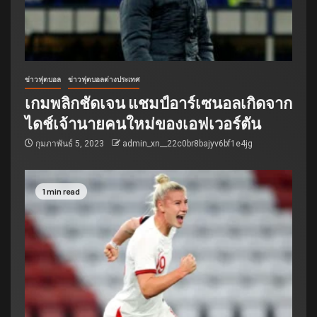
ข่าวฟุตบอล
ข่าวฟุตบอลต่างประเทศ
เกมพลิกชัดเจน แชมป์อาร์เซนอลเกิดจาก
ไดช์เจ้านายคนใหม่ของเอฟเวอร์ตัน
กุมภาพันธ์ 5, 2023
admin_xn__22c0br8bajyv6bf1e4jg
1 min read