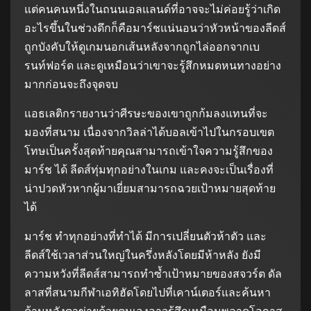
แต่คนคนหนึ่งในถนนเอลแลนด์ที่อาจจะไม่ค่อยรู้ว่าเกิด
อะไรขึ้นในช่วงดึกก็คือมาร์ชแน่นอนว่าหัวหน้าของลีดส์
ถูกบังคับให้ดูเกมนอกเส้นหลังจากถูกไล่ออกจากเบ
รนท์ฟอร์ด และดูเหมือนว่าเขาจะรู้สึกหมดหนทางอย่าง
มากก่อนจะถึงจุดจบ
แอธเลติกรายงานว่าศีรษะของเขาถูกก้มลงแทนที่จะ
มองที่สนาม เนื่องจากวิลล่าได้บอลเข้าไปในกรอบเขต
โทษเป็นครั้งสุดท้ายคุณสามารถเข้าใจความรู้สึกของ
มาร์ช ได้ ลีดส์ทุ่มทุกอย่างในเกม และคงจะเป็นเรื่องที่
น่าปวดหัวหากผู้มาเยี่ยมสามารถฉวยเป้าหมายสุดท้าย
ได้
มาร์ช ทำทุกอย่างที่ทำได้ มีการเปลี่ยนตัวห้าตัว และ
ลีดส์ใช้เวลาส่วนใหญ่ในครึ่งหลังโดยมีห้าหลัง ยังมี
ความหวังที่ลีดส์สามารถทำซ้ำเป้าหมายของสจวร์ต ดัล
ลาสที่สนามกีฬาเอทิฮัดโดยไปที่เคาน์เตอร์และค้นหา