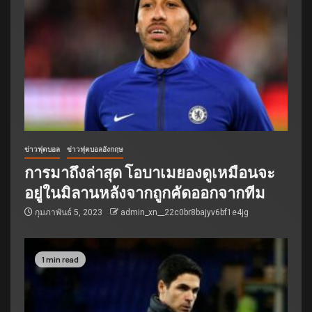
ข่าวฟุตบอล
ข่าวฟุตบอลอังกฤษ
การมาถึงล่าสุด โอบาเมยองดูเหมือนจะ
อยู่ในมิลานหลังจากถูกคัดออกจากทีม
กุมภาพันธ์ 5, 2023
admin_xn__22c0br8bajyv6bf1e4jg
1 min read