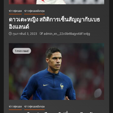
ข่าวฟุตบอล
ข่าวฟุตบอลอังกฤษ
ดาวเตะหญิง สถิติการเซ็นสัญญากับเบธ
อิงแลนด์
กุมภาพันธ์ 3, 2023
admin_xn__22c0br8bajyv6bf1e4jg
1 min read
ข่าวฟุตบอล
ข่าวฟุตบอลอังกฤษ