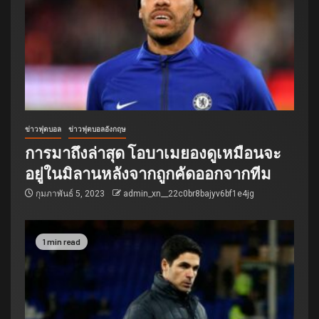
ข่าวฟุตบอล
ข่าวฟุตบอลอังกฤษ
การมาถึงล่าสุด โอบาเมยองดูเหมือนจะ
อยู่ในมิลานหลังจากถูกคัดออกจากทีม
กุมภาพันธ์ 5, 2023
admin_xn__22c0br8bajyv6bf1e4jg
1 min read