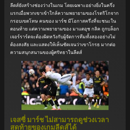
ลีดส์ยังสร้างช่องว่างในเกม โดยเฉพาะอย่างยิ่งในครึ่ง
แรกเมื่อพวกเขาเข้าใกล้ความพยายามของโรดริโกจาก
กรอบเขตโทษ คนของ มาร์ช มีโอกาสครึ่งที่จะชนะใน
ตอนท้าย แต่ความพยายามของ มาแตอุช กลิค ถูกบล็อก
เจอร์ราร์ดจะต้องผิดหวังกับผู้จัดการทีมทั้งสองอย่างไม่
ต้องสงสัย และแสดงให้เห็นชัดเจนว่าเขาโกรธ มากต่อ
ความสนุกสนานของผู้ศรัทธาในลีดส์
เจสซี่ มาร์ช ไม่สามารถดูช่วงเวลา
สุดท้ายของเกมลีดส์ได้