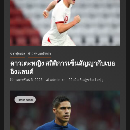
ข่าวฟุตบอล
ข่าวฟุตบอลอังกฤษ
ดาวเตะหญิง สถิติการเซ็นสัญญากับเบธ
อิงแลนด์
กุมภาพันธ์ 3, 2023
admin_xn__22c0br8bajyv6bf1e4jg
1 min read