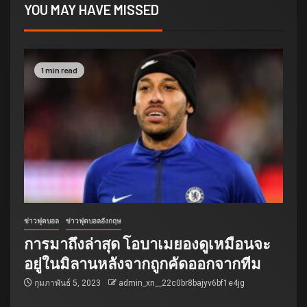
YOU MAY HAVE MISSED
1 min read
ข่าวฟุตบอล
ข่าวฟุตบอลอังกฤษ
การมาถึงล่าสุด โอบาเมยองดูเหมือนจะ
อยู่ในมิลานหลังจากถูกคัดออกจากทีม
กุมภาพันธ์ 5, 2023
admin_xn__22c0br8bajyv6bf1e4jg