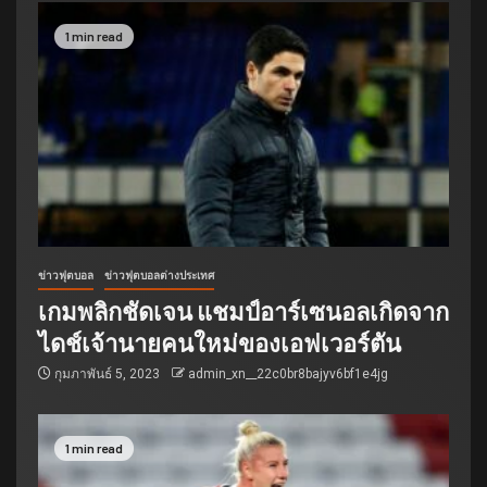
1 min read
ข่าวฟุตบอล
ข่าวฟุตบอลต่างประเทศ
เกมพลิกชัดเจน แชมป์อาร์เซนอลเกิดจาก
ไดช์เจ้านายคนใหม่ของเอฟเวอร์ตัน
กุมภาพันธ์ 5, 2023
admin_xn__22c0br8bajyv6bf1e4jg
1 min read