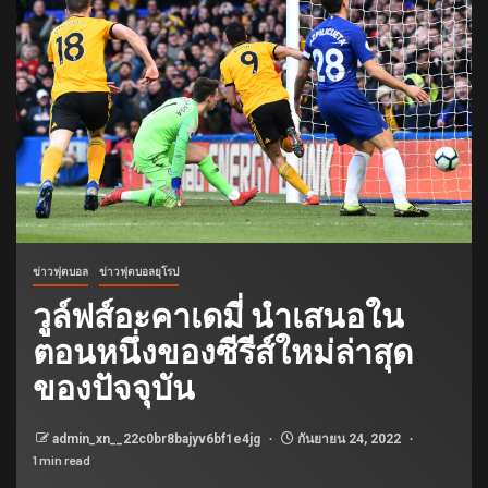
ข่าวฟุตบอล
ข่าวฟุตบอลยุโรป
วูล์ฟส์อะคาเดมี่ นําเสนอใน
ตอนหนึ่งของซีรีส์ใหม่ล่าสุด
ของปัจจุบัน
admin_xn__22c0br8bajyv6bf1e4jg
กันยายน 24, 2022
1 min read