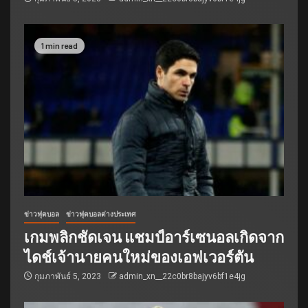
1 min read
ข่าวฟุตบอล
ข่าวฟุตบอลต่างประเทศ
เกมพลิกชัดเจน แชมป์อาร์เซนอลเกิดจาก
ไดช์เจ้านายคนใหม่ของเอฟเวอร์ตัน
กุมภาพันธ์ 5, 2023
admin_xn__22c0br8bajyv6bf1e4jg