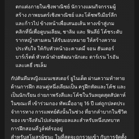
ตกแต่งภายในเชิงพาณิชย์ นักวางแผนกิจกรรมผู้
สร้าง ภาพยนตร์เชิงพาณิชย์ และโค้ชพรีเมียร์ลีก
และก้าวไป ข้างหน้าเพื่อเสนอเส้น ทางเข้าสู่เกม
คลิกที่นี่เพื่อดูบนเลียม, ชาลิม และ ฟินลีย์ โค้ชระดับ
รากหญ้าสามคน ได้รับมอบหมาย ให้สร้างความ
ประทับใจ ให้กับหัวหน้าอะคาเดมี่ จอน ฮันเตอร์
บาร์เร็ตต์ หัวหน้าฝ่ายพัฒนานักเตะ ดาร์เรน ไรอัน
และเคธี่ เซเล็ม
กัปตันทีมหญิงแมนเชสเตอร์ ยูไนเต็ด ผ่านความท้าทาย
ด้านการฝึก สอนคู่หนึ่งเลียมเป็น ครูฝึกหัดและโค้ช และ
เป็นนักเรียน ถ่ายภาพรังสีและโค้ชในวันหยุดสุดสัปดาห์
ในขณะที่ เข้าร่วมกอง ทัพเมื่ออายุ 16 ปี แต่ถูกปลดประ
จําการทาง การแพทย์ดังนั้นในช่วง ที่ยากลําบากในชีวิต
ของ เขาจึงหันไปเล่นฟุตบอลและสําหรับหนึ่งบทบาท
การฝึกสอนที่วูล์ฟส์รออยู่
สําหรับสโมสรผู้ชนะ ในที่สุดจะถูกรวมเข้า กับการจัดตั้ง