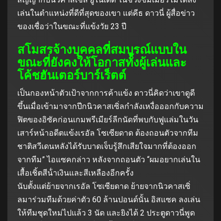
เล่นในตําแหน่งที่ดีที่สุดของเขา แต่คีธ ดาวนี่ ผู้สื่อข่าว
ของเชื่อว่าในขณะที่แข้งวัย 23 ปี
สโมสรจ้างบุคคลที่สมบูรณ์แบบใน
ขณะที่ยังคงให้โอกาสทั้งผู้เล่นและ
โค้ชฮันเตอร์บาร์เร็ตต์
เป็นกองหน้าตัวเป้าจากการค้าแข้ง ดาวนี่คิดว่าเขาดูดี
ขึ้นเมื่อเข้ามาจากปีกนิวคาสเซิ่ลกําลังเหงื่อออกกับความ
ฟิตของอิซัคก่อนเกมพรีเมียร์ลีกนัดที่พบกับฟูแล่มในวัน
เสาร์หน้าอดีตแข้งเรอัล โซเซียดาด ต้องถอนตัวจากทีม
ชาติสวีเดนหลังได้รับบาดเจ็บรู้สึกเสียใจมากที่ต้องออก
จากทีม” ไอแซคกล่าว หลังจากถอนตัว “ผมอยากเล่นใน
เสื้อเชิ้ตสีน้ําเงินและสีเหลืองอีกครั้ง
นับตั้งแต่ย้ายจากเรอัล โซเซียดาด ย้ายจากนิวคาสเซิ่
ลมาร่วมทีมด้วยค่าตัว 60 ล้านปอนด์นั้น อิสแซค ลงเล่น
ให้ทีมชุดใหม่ไปแล้ว 3 นัด และยิงได้ 2 ประตูดาวนี่พูด