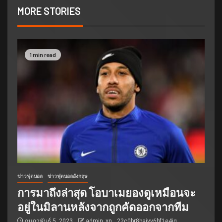
MORE STORIES
1 min read
ข่าวฟุตบอล
ข่าวฟุตบอลอังกฤษ
การมาถึงล่าสุด โอบาเมยองดูเหมือนจะ
อยู่ในมิลานหลังจากถูกคัดออกจากทีม
กุมภาพันธ์ 5, 2023
admin_xn__22c0br8bajyv6bf1e4jg