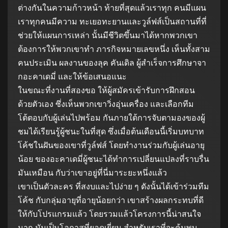
ต่างกันในความก้าวหน้า ท้ายที่สุดแล้วเราทุก คนมีแผน
เราทุกคนมีความ ทะเยอทะยานและวูล์ฟส์เป็นสถานที่ที่
ช่วยให้แผนการเหล่า นั้นมีชีวิตขึ้นมาได้หากพวกเขา
ต้องการให้พวกเขาทํา ภารกิจหมายเลขหนึ่ง เห็นทั้งสาม
คนประเมิน ผลงานของลุค คันเดิล ผู้สําเร็จการศึกษาจา
กอะคาเดมี่ และให้ข้อเสนอแนะ
ในขณะที่งานที่สองขอ ให้ผู้สมัครเข้ารับการฝึกสอน
ด้วยตัวเอง ซึ่งเห็นพวกเขาวิ่งอุ่นเครื่อง และเลือกทีม
โต้ตอบกับผู้เล่นไปพร้อม กันภายใต้การจับตามองของผู้
ชมได้เรียนรู้ผู้ชนะในที่สุด ซึ่งเมื่อต้นเดือนนี้เริ่มบทบาท
โค้ชในฝันของเขาที่วูล์ฟส์ โดยทํางานร่วมกับผู้เล่นอายุ
น้อย ของอะคาเดมี่ผู้ชนะได้ทําการเปลี่ยนแปลงที่ราบรื่น
มันเหมือน กับว่าเขาอยู่ที่นี่มาระยะหนึ่งแล้ว
เขาเป็นตัวละคร ที่สงบและไปง่าย ๆ ดังนั้นได้เข้าร่วมทีม
โค้ช กับกลุ่มอายุที่อายุน้อยกว่า เขาสร้างผลกระทบที่ดี
ให้กับโปรแกรมแล้ว โดยรวมแล้วโครงการนี้น่าสนใจ
มาก มันเป็นโอกาสที่ยอดเยี่ยม สําหรับเราที่จะค้นพบ