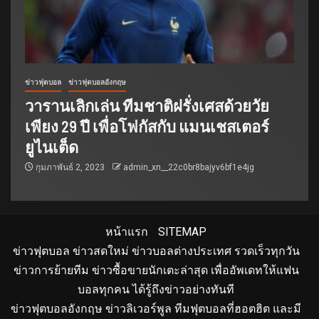
ข่าวฟุตบอล
ข่าวฟุตบอลอังกฤษ
วารานเลิกเล่น ทีมชาติฝรั่งเศสด้วยวัย
เพียง 29 ปี เพื่อโฟกัสกับ แมนเชสเตอร์
ยูไนเต็ด
กุมภาพันธ์ 2, 2023
admin_xn__22c0br8bajyv6bf1e4jg
หน้าแรก
SITEMAP
ข่าวฟุตบอล ข่าวสดใหม่ ข่าวบอลต่างประเทศ รวดเร็วทุกวัน
ข่าวการย้ายทีม ข่าวซื้อขายนักเตะล่าสุด เพื่ออัพเดทให้แฟน
บอลทุกคน ได้รู้ถึงข่าวอย่างทันที
ข่าวฟุตบอลอังกฤษ ข่าวลิเวอร์พูล ทีมฟุตบอลที่ฮอตฮิต และมี