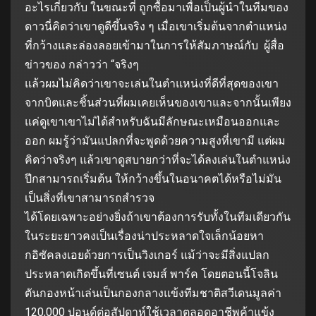
อะไรเกี่ยวกับ ในขณะที่ ถูกซื้อมาเพื่อเป็นผู้นําในทีมของ
ดาวนี่คิดว่าเขาดูดีขึ้นจริง ๆ เมื่อเขาเริ่มต้นจากตําแหน่ง
ที่กว้างและล่องลอยเข้ามาในการให้สัมภาษณ์กับ ผู้สื่อ
ข่าวของ กล่าวว่า “จริงๆ
แล้วผมไม่คิดว่าเขาจะเล่นในตําแหน่งที่ดีที่สุดของเขา
จากบิตและชิ้นส่วนที่ผมเคยเห็นของเขาและจากนั้นเพียง
แค่ดูเขาเขาไม่ได้สําหรับฉันมีลักษณะเหมือนออกและ
ออก ผมรู้ว่ามันแปลกที่จะพูดด้วยความสูงที่เขามี แต่ผม
คิดว่าจริงๆ แล้วเขาดูสบายกว่าที่จะได้ลงเล่นในตําแหน่ง
ปีกสามารถเริ่มต้น ให้กว้างขึ้นในอนาคตได้หรือไม่มัน
เป็นสิ่งที่เขาสามารถสํารวจ
ได้โดยเฉพาะอย่างยิ่งถ้าเขาต้องการรับทั้งในทีมเดียวกัน
ในระยะยาวคงเป็นเรื่องน่าประหลาดใจเล็กน้อยหา
กอิซัคลงเอยด้วยการเป็นวิงเกอร์ แม้ว่าจะมีสิ่งแปลก
ประหลาดเกิดขึ้นที่เซนต์ เจมส์ พาร์ค โดยตอนนี้โจลิน
ตันกองหน้าเล่นเป็นกองกลางแข้งทีมชาติสวีเดนมูลค่า
120,000 ปอนด์ต่อสัปดาห์ใช้เวลาตลอดอาชีพค้าแข้ง