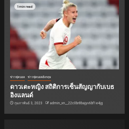
1 min read
ข่าวฟุตบอล
ข่าวฟุตบอลอังกฤษ
ดาวเตะหญิง สถิติการเซ็นสัญญากับเบธ
อิงแลนด์
กุมภาพันธ์ 3, 2023
admin_xn__22c0br8bajyv6bf1e4jg