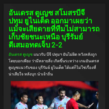
อันเดรส ตูเญซ สโมสรบีจี
ปทุม ยูไนเต็ด ออกมาเผยว่า
แม้จะเสียดายที่ทีมไม่สามารถ
เก็บชัยชนะเหนือ บุรีรัมย์
ตีเสมอทดเจ็บ 2-2
อันเดรส ตูเญซ
แนวรับ บีจี ปทุมฯ ยันไม่ผิด หวังหลังถูก
โดยบอกเพียง ว่ามีหลายสิ่ง เกิดขึ้นระหว่าง เกมอันเดรส
ตูเญซแนวรับของ บุรีรัมย์ ยูไนเต็ด ได้แต่ก็ไม่ใช่เรื่องที่
น่าเสียใจ หลังบุก นำเจ้าถิ่น