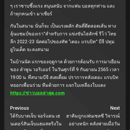
ๆ เราซาบซึ้งแรง สนุนสนับ จากแฟน บอลทุกท่าน และ
ถ้าทุกคนเข้า มาเชียร์
กันในสนาม นั่นก็จะ เป็นแรงผลัก ดันที่ดีตลอดเส้น ทาง
ลุ้นแชมป์ของเรา”สำหรับการ แข่งขันไฮลักซ์ รีโว่ ไทย
ลีก 2022-23 นัดต่อไปของทัพ “เดอะ แรบบิท” บีจี ปทุม
ยูไนเต็ด จะลงสนาม
ในบ้านนัด แรกของฤดูกาล ด้วยการต้อนรับ การมาเยือน
ของ ลำพูน วอริเออร์ ในวันศุกร์ที่ 9 กันยายน 2565 เวลา
19.00 น. ที่สนามบีจี สเตเดี้ยม ปราการหลังเดอะ แรบบิท
หยอกเพื่อนร่วม ทีมด้วยการ แจกใบเหลืองใบแดง
https://ข่าวบอลล่าสุด.com
Previous
Next
ได้รับบาดเจ็บ จอร์แดน เฮ
ฮาคิมถูกแฟนเชลซี วิจารณ์
นเดอร์สันเจ็บแฮมสตริงใน
อย่างหนัก หลังพ่ายเมื่อวัน