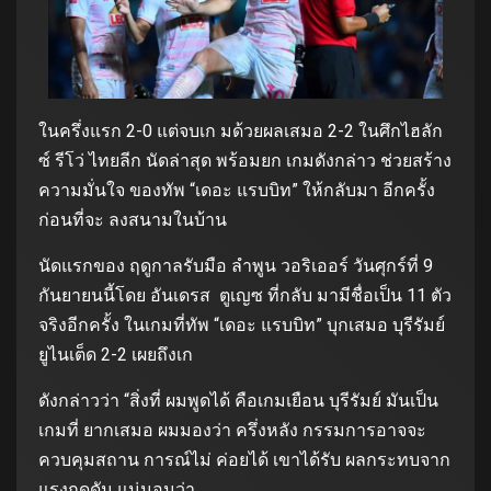
ในครึ่งแรก 2-0 แต่จบเก มด้วยผลเสมอ 2-2 ในศึกไฮลัก
ซ์ รีโว่ ไทยลีก นัดล่าสุด พร้อมยก เกมดังกล่าว ช่วยสร้าง
ความมั่นใจ ของทัพ “เดอะ แรบบิท” ให้กลับมา อีกครั้ง
ก่อนที่จะ ลงสนามในบ้าน
นัดแรกของ ฤดูกาลรับมือ ลำพูน วอริเออร์ วันศุกร์ที่ 9
กันยายนนี้โดย อันเดรส ตูเญซ ที่กลับ มามีชื่อเป็น 11 ตัว
จริงอีกครั้ง ในเกมที่ทัพ “เดอะ แรบบิท” บุกเสมอ บุรีรัมย์
ยูไนเต็ด 2-2 เผยถึงเก
ดังกล่าวว่า “สิ่งที่ ผมพูดได้ คือเกมเยือน บุรีรัมย์ มันเป็น
เกมที่ ยากเสมอ ผมมองว่า ครึ่งหลัง กรรมการอาจจะ
ควบคุมสถาน การณ์ไม่ ค่อยได้ เขาได้รับ ผลกระทบจาก
แรงกดดัน แน่นอนว่า