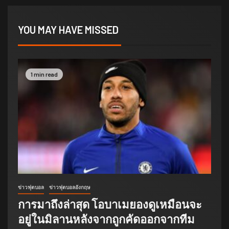
YOU MAY HAVE MISSED
1 min read
ข่าวฟุตบอล
ข่าวฟุตบอลอังกฤษ
การมาถึงล่าสุด โอบาเมยองดูเหมือนจะ
อยู่ในมิลานหลังจากถูกคัดออกจากทีม