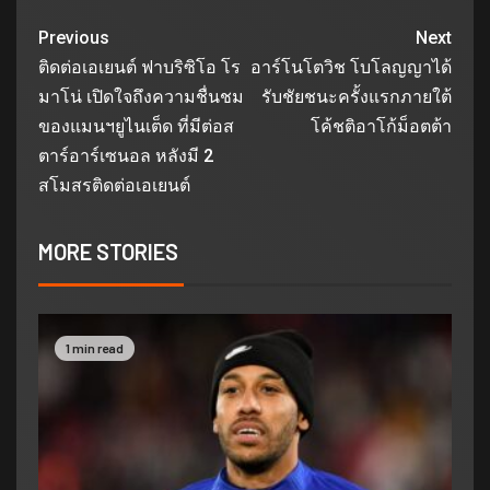
Previous
Next
ติดต่อเอเยนต์ ฟาบริซิโอ โร
อาร์โนโตวิช โบโลญญาได้
มาโน่ เปิดใจถึงความชื่นชม
รับชัยชนะครั้งแรกภายใต้
ของแมนฯยูไนเต็ด ที่มีต่อส
โค้ชติอาโก้ม็อตต้า
ตาร์อาร์เซนอล หลังมี 2
สโมสรติดต่อเอเยนต์
MORE STORIES
1 min read