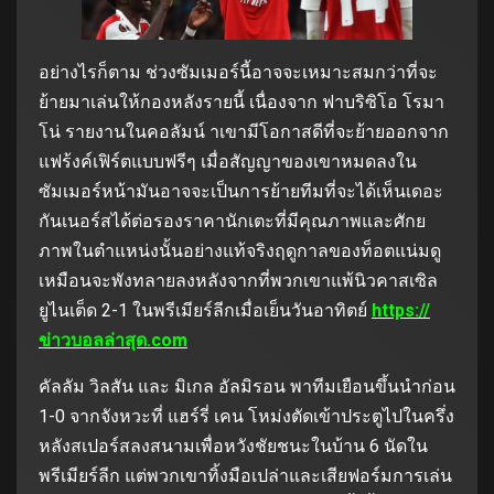
อย่างไรก็ตาม ช่วงซัมเมอร์นี้อาจจะเหมาะสมกว่าที่จะ
ย้ายมาเล่นให้กองหลังรายนี้ เนื่องจาก ฟาบริซิโอ โรมา
โน่ รายงานในคอลัมน์ าเขามีโอกาสดีที่จะย้ายออกจาก
แฟร้งค์เฟิร์ตแบบฟรีๆ เมื่อสัญญาของเขาหมดลงใน
ซัมเมอร์หน้ามันอาจจะเป็นการย้ายทีมที่จะได้เห็นเดอะ
กันเนอร์สได้ต่อรองราคานักเตะที่มีคุณภาพและศักย
ภาพในตําแหน่งนั้นอย่างแท้จริงฤดูกาลของท็อตแน่มดู
เหมือนจะพังทลายลงหลังจากที่พวกเขาแพ้นิวคาสเซิล
ยูไนเต็ด 2-1 ในพรีเมียร์ลีกเมื่อเย็นวันอาทิตย์
https://
ข่าวบอลล่าสุด.com
คัลลัม วิลสัน และ มิเกล อัลมิรอน พาทีมเยือนขึ้นนําก่อน
1-0 จากจังหวะที่ แฮร์รี่ เคน โหม่งตัดเข้าประตูไปในครึ่ง
หลังสเปอร์สลงสนามเพื่อหวังชัยชนะในบ้าน 6 นัดใน
พรีเมียร์ลีก แต่พวกเขาทิ้งมือเปล่าและเสียฟอร์มการเล่น