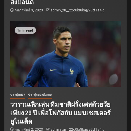
อิงแลนด์
กุมภาพันธ์ 3, 2023
admin_xn__22c0br8bajyv6bf1e4jg
1 min read
ข่าวฟุตบอล
ข่าวฟุตบอลอังกฤษ
วารานเลิกเล่น ทีมชาติฝรั่งเศสด้วยวัย
เพียง 29 ปี เพื่อโฟกัสกับ แมนเชสเตอร์
ยูไนเต็ด
กุมภาพันธ์ 2, 2023
admin_xn__22c0br8bajyv6bf1e4jg