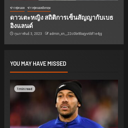
ข่าวฟุตบอล
ข่าวฟุตบอลอังกฤษ
ดาวเตะหญิง สถิติการเซ็นสัญญากับเบธ
อิงแลนด์
กุมภาพันธ์ 3, 2023
admin_xn__22c0br8bajyv6bf1e4jg
YOU MAY HAVE MISSED
1 min read