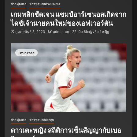
ข่าวฟุตบอล
ข่าวฟุตบอลต่างประเทศ
เกมพลิกชัดเจน แชมป์อาร์เซนอลเกิดจาก
ไดช์เจ้านายคนใหม่ของเอฟเวอร์ตัน
กุมภาพันธ์ 5, 2023
admin_xn__22c0br8bajyv6bf1e4jg
1 min read
ข่าวฟุตบอล
ข่าวฟุตบอลอังกฤษ
ดาวเตะหญิง สถิติการเซ็นสัญญากับเบธ