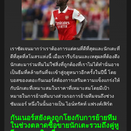
เราชัดเจนมากว่าเราต้องการแต่คนที่ดีที่สุดและนักเตะที่
ดีที่สุดที่สโมสรแห่งนี้ เมื่อเรารีบร้อนและเหตุผลที่ต้องดึง
นักเตะมาร่วมทีมไม่ใช่สิ่งที่ถูกต้องที่เราไม่ได้ทํานั่นอาจ
เป็นธีมที่คล้ายกันที่จะเข้าสู่ฤดูหนาวอีกครั้งในปีนี้ โดย
บอสของเดอะกันเนอร์สต้องการเสริมความแข็งแกร่งให้
กับนักเตะที่เหมาะสมในราคาที่เหมาะสมโดยมีเป้า
หมายในการย้ายทีมบางส่วนรอการย้ายทีมจนถึงช่วง
ซัมเมอร์ หนึ่งในนั้นอาจเป็น ไอน์ทรัคท์ แฟรงค์เฟิร์ต
กันเนอร์สยังคงถูกโยงกับการย้ายทีม
ในช่วงตลาดซื้อขายนักเตะรวมถึงคู่หู