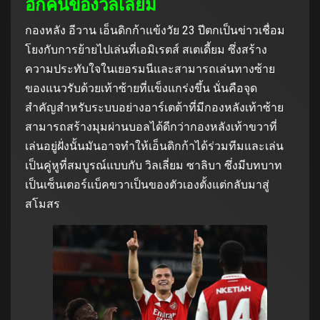
อีกคนของวิลเลี่ยม
กองหลัง อีวาน เอ็นดิกก้าแข้งวัย 23 ปีตกเป็นข่าวเชื่อม
โยงกับการย้ายไปเล่นที่เอมิเรตส์ สเตเดี้ยม ซึ่งสร้าง
ความประทับใจในเยอรมนีและสามารถเล่นทางซ้าย
ของแนวรับด้วยเท้าซ้ายที่แข็งแกร่งขึ้น นั่นคือจุด
สําคัญสําหรับระบบอย่างอาร์เตต้าที่มีกองหลังเท้าซ้าย
สามารถสร้างมุมผ่านบอลได้ดีกว่ากองหลังเท้าขวาที่
เล่นอยู่ฝั่งนั้นมันอาจทําให้เอ็นดิกก้าได้ร่วมทีมและเล่น
เป็นคู่หูที่สมบูรณ์แบบกับ วิลเลี่ยม ซาลิบา ซึ่งมีบทบาท
เป็นเซ็นเตอร์แบ็คขวาเป็นของตัวเองตั้งแต่กลับมาสู่
สโมสร