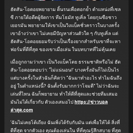
ฮัดสัน-โอดอยพยายาม ดิ้นรนเพื่อตอกย้ำ ตำแหน่งที่เชล
ซี ภายใต้อดีตผู้จัดการ ทีมโธมัส ทูเคิ่ล โดยกุนซือชาว
เยอรมัน พยายามให้เขาเป็นวิงแบ็คชั่วคราวในบางครั้ง
เขาอ้างว่าเขา ไม่เคยมีปัญหาส่วนตัวใด ๆ กับทูเคิ่ล แต่
ฮัดสัน-โอดอยยอมรับว่าเป็นเรื่องยากสำหรับเขาที่จะหา
ฟอร์มที่ดีที่สุด ของเขาเมื่อเล่น ในบทบาทที่ไม่คุ้นเคย
เมื่อถูกถามว่าเขา เป็นวิงแบ็คโดย ธรรมชาติหรือไม่ ฮัด
สัน-โอดอยตอบว่า: ‘ไม่แน่นอน!’ บางครั้งมันก็ไม่เป็นไร
แต่บางครั้งในหัวฉันก็คิดว่า “ฉันมาทำอะไร ทำไมฉันถึง
อยู่ ในตำแหน่งนี้? ฉันตั้งรับมากกว่าโจมตี” ไม่ว่าฉันจะ
เล่นที่ไหน ฉันก็พยายาม ทำให้ดีที่สุดและช่วยทีมเสมอ
มันไม่ได้เกี่ยวกับ ตัวเองเสมอไป
https://ข่าวบอล
ล่าสุด.com
‘ฉันไม่เคยโต้เถียง ฉันเพิ่งได้รับกับมัน แต่เพื่อให้ได้ สิ่งที่
ดีที่สุด จากตัวเอง คุณต้องเล่นใน ที่ที่คุณรู้สึกสบาย ที่สุด