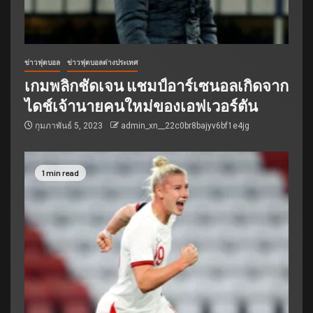
ข่าวฟุตบอล
ข่าวฟุตบอลต่างประเทศ
เกมพลิกชัดเจน แชมป์อาร์เซนอลเกิดจาก
ไดช์เจ้านายคนใหม่ของเอฟเวอร์ตัน
กุมภาพันธ์ 5, 2023
admin_xn__22c0br8bajyv6bf1e4jg
1 min read