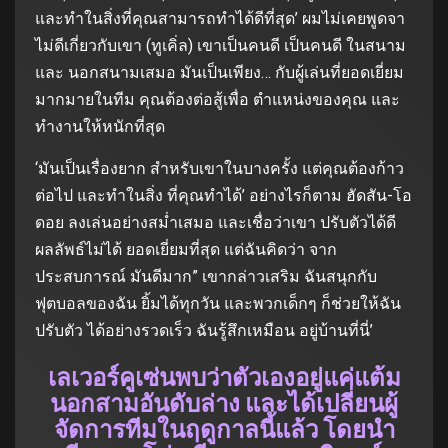
และทำในสิ่งที่คุณสามารถทำได้ดีที่สุด’ ผมไม่เคยพูดจา
ไม่ดีเกี่ยวกับเขา (ทูเคิ่ล) เขาเป็นคนดี เป็นคนดี ในสนาม
และ นอกสนามเสมอ มันเป็นเพียง… กับผู้เล่นที่ยอดเยี่ยม
มากมายในทีม คุณต้องต่อสู้เพื่อ ตำแหน่งของคุณ และ
ทำงานให้หนักที่สุด
‘มันเป็นเรื่องยาก สำหรับเขาในบางครั้ง แต่คุณต้องก้าว
ต่อไป และทำในสิ่ง ที่คุณทำได้’ อย่างไรก็ตาม ฮัดสัน-โอ
ดอย ลงเล่นอย่างสม่ำเสมอ และเชื่อว่าเขา ปรับตัวได้ดี
ผลลัพธ์ไม่ได้ ยอดเยี่ยมที่สุด แต่ฉันคิดว่า จาก
ประสบการณ์ มันดีมาก” เขากล่าวเสริม ฉันสนุกกับ
ฟุตบอลของฉัน ยิ้มได้ทุกวัน และพวกเด็กๆ ก็ช่วยให้ฉัน
ปรับตัว ได้อย่างรวดเร็ว ฉันรู้สึกเหมือน อยู่บ้านที่นี่’
เลเวอร์คูเซ่นพบว่าตัวเองอยู่แค่แต้ม
นอกสามอันดับล่าง และได้เปลี่ยนผู้
จัดการทีมในฤดูกาลนี้แล้ว โดยนำ