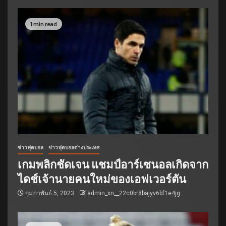
1 min read
ข่าวฟุตบอล
ข่าวฟุตบอลต่างประเทศ
เกมพลิกชัดเจน แชมป์อาร์เซนอลเกิดจาก
ไดช์เจ้านายคนใหม่ของเอฟเวอร์ตัน
กุมภาพันธ์ 5, 2023
admin_xn__22c0br8bajyv6bf1e4jg