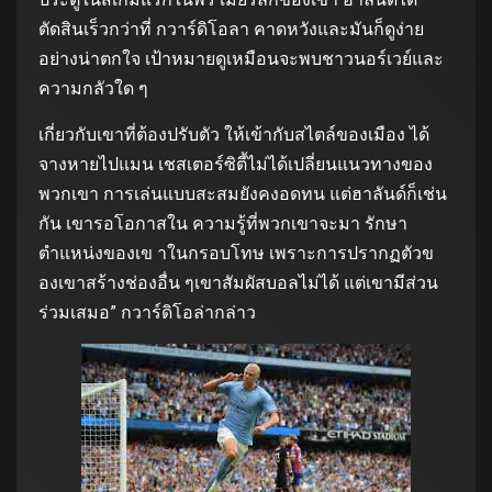
ตัดสินเร็วกว่าที่ กวาร์ดิโอลา คาดหวังและมันก็ดูง่าย
อย่างน่าตกใจ เป้าหมายดูเหมือนจะพบชาวนอร์เวย์และ
ความกลัวใด ๆ
เกี่ยวกับเขาที่ต้องปรับตัว ให้เข้ากับสไตล์ของเมือง ได้
จางหายไปแมน เชสเตอร์ซิตี้ไม่ได้เปลี่ยนแนวทางของ
พวกเขา การเล่นแบบสะสมยังคงอดทน แต่ฮาลันด์ก็เช่น
กัน เขารอโอกาสใน ความรู้ที่พวกเขาจะมา รักษา
ตำแหน่งของเข าในกรอบโทษ เพราะการปรากฏตัวข
องเขาสร้างช่องอื่น ๆเขาสัมผัสบอลไม่ได้ แต่เขามีส่วน
ร่วมเสมอ” กวาร์ดิโอล่ากล่าว