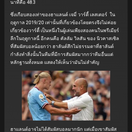
นาทีคือ 48.3
ซึ่งเกือบสองเท่าของฮาแลนด์ เจมี่ วาร์ดี้ เลสเตอร์ ใน
ฤดูกาล 2019/20 เท่านั้นที่เกี่ยวข้องโดยตรงจึงไม่ค่อย
เกี่ยวข้องวาร์ดี้ เป็นหนึ่งในผู้เล่นเพียงสองคนในพรีเมียร์
ลีกในฤดูกาลนี้ อีกคนคือ คัลลัม วิลสัน ของ นิวคาสเซิล
ที่สัมผัสบอลน้อยกว่า ฮาลันด์สึกไม่ธรรมดาที่ฮาลันด์
กำลังทำสิ่งนั้นในทีมที่มีการสัมผัสมากกว่าทีมอื่นแต่
หลักฐานทั้งหมด แสดงให้เห็นว่ามันไม่สำคัญ
ฮาแลนด์อาจไม่ได้สัมผัสบอลมากนัก แต่เมื่อเขาสัมผัส