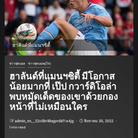
ฮาลันด์ที่แมนฯซิตี้
ข่าวฟุตบอล
ข่าวฟุตบอลยุโรป
ฮาลันด์ที่แมนฯซิตี้ มีโอกาส
น้อยมากที่ เป๊ป กวาร์ดิโอล่า
พบหมัดเด็ดของเขาด้วยกอง
หน้าที่ไม่เหมือนใคร
admin_xn__22c0br8bajyv6bf1e4jg
สิงหาคม 30, 2022
1 min read