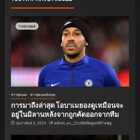
1 min read
ข่าวฟุตบอล
ข่าวฟุตบอลอังกฤษ
การมาถึงล่าสุด โอบาเมยองดูเหมือนจะ
อยู่ในมิลานหลังจากถูกคัดออกจากทีม
กุมภาพันธ์ 5, 2023
admin_xn__22c0br8bajyv6bf1e4jg