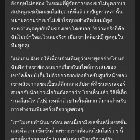
อังกฤษไม่คล่อง ในขณะที่ผู้จัดการของเขาไม่พูดภาษา
สเปนนูเนซเปิดเผยเมื่อสัปดาห์ที่แล้วว่าปัญหาเหล่านั้น
หมายความว่าเขาไม่เข้าใจทุกอย่างที่คล็อปป์พูด
ระหว่างพูดคุยกับทีมของเขา โดยบอก: “ความจริงก็คือ
ฉันไม่เข้าใจอะไรเลยจริงๆ เมื่อเขา [คล็อปป์] พูดคุยใน
ทีมพูดคุย
“แน่นอน ฉันขอให้เพื่อนร่วมทีมดูว่าเขาพูดอย่างไร แต่
ฉันคิดว่าเขาชัดเจนมากเกี่ยวกับสไตล์การเล่นของ
เขา”คล็อปป์ เต็มไปด้วยการยกย่องสำหรับศูนย์หน้าของ
เขาหลังจากแชมเปี้ยนส์ลีกกลางสัปดาห์ที่ชนะเรนเจอร์
สบอกกับนักข่าวเมื่อวันอังคารว่า: “เราเห็นแล้ว วิธีที่เด็ก
ๆ เคลื่อนไหวไปข้างหน้าด้วยกันนั้นดีมาก ดีมากสำหรับ
การทำงานเพียงครั้งเดียว พูดตรงๆ.
“เราไม่เคยทำมันมาก่อน ตอนนี้เรามีเซสชั่นหนึ่งเซสชั่น
และมีความเข้มข้นต่ำเพราะเราเพิ่งเล่นไปเมื่อเร็ว ๆ นี้
คุณเห็นว่ากองหน้า (นูเนซ) เก่งแค่ไหนที่จะอยู่กับ