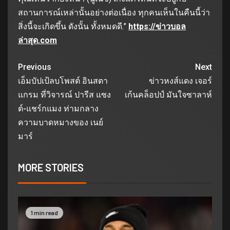
สถานการณ์เหล่านั้นอย่างต่อเนื่อง ทุกคนเห็นในคืนนี้ว่า
สิ่งนี้จะเกิดขึ้น ดังนั้น ทั้งหมดดี.”
https://ข่าวบอล
ล่าสุด.com
Previous
Next
เอ็มบัปเป้ลบโพสต์ อินสตา
ข่าวหงส์แดง เจอร์
แกรม ที่วิจารณ์ ปารีส แซง
เก้นคล็อปป์ มันใจซาลาห์
ต์-แชร์กแมง ท่ามกลาง
ความบาดหมางของ เนย์
มาร์
MORE STORIES
1 min read