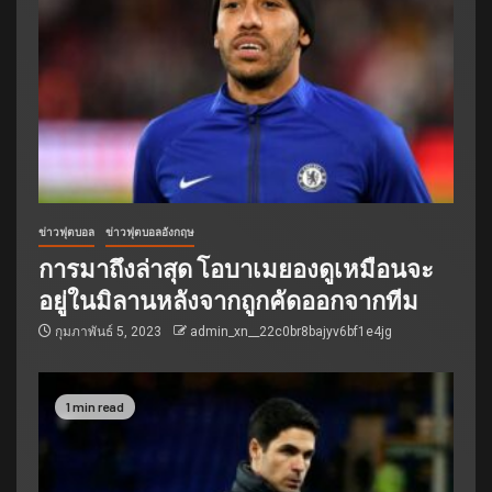
ข่าวฟุตบอล
ข่าวฟุตบอลอังกฤษ
การมาถึงล่าสุด โอบาเมยองดูเหมือนจะ
อยู่ในมิลานหลังจากถูกคัดออกจากทีม
กุมภาพันธ์ 5, 2023
admin_xn__22c0br8bajyv6bf1e4jg
1 min read