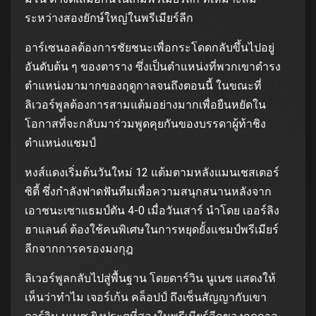
ระหว่างสองยักษ์ใหญ่ในพรีเมียร์ลีก
อาร์เซนอลต้องการชัยชนะเพื่อกระโดดกลับขึ้นไปอยู่
อันดับต้น ๆ ของตาราง ซึ่งเป็นตำแหน่งที่พวกเขาดำรง
ตำแหน่งมามากของฤดูกาลจนถึงตอนนี้ ในขณะที่
ลิเวอร์พูลต้องการสามแต้มอย่างมากเพื่อยืนหยัดใน
โอกาสที่จะกลับมาร่วมพูดคุยกันของบรรดาผู้ท้าชิง
ตำแหน่งแชมป์
หงส์แดงเริ่มต้นวันใหม่ 12 แต้มตามหลังแมนเชสเตอร์
ซิตี้ ซึ่งกำลังฟาดฟันทีมเพื่อความสนุกสนานหลังจาก
เอาชนะเซาแธมป์ตัน 4-0 เมื่อวันเสาร์ นำโดย เออร์ลิง
ฮาแลนด์ ต้องใช้คนพิเศษในการหยุดยั้งแชมป์พรีเมียร์
ลีกจากการครองมงกุฎ
ลิเวอร์พูลกลับไปสู่พื้นฐาน โดยดาร์วิน นูเนซ แสดงให้
เห็นว่าทำไม เจอร์เก้น คล็อปป์ ถึงเซ็นสัญญากับเขา