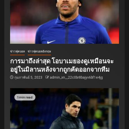
ข่าวฟุตบอล
ข่าวฟุตบอลอังกฤษ
การมาถึงล่าสุด โอบาเมยองดูเหมือนจะ
อยู่ในมิลานหลังจากถูกคัดออกจากทีม
กุมภาพันธ์ 5, 2023
admin_xn__22c0br8bajyv6bf1e4jg
1 min read