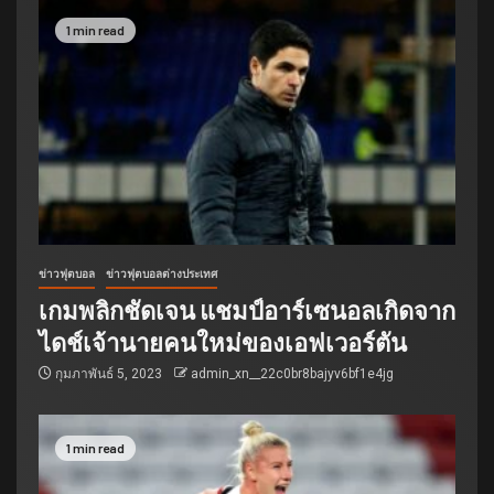
1 min read
ข่าวฟุตบอล
ข่าวฟุตบอลต่างประเทศ
เกมพลิกชัดเจน แชมป์อาร์เซนอลเกิดจาก
ไดช์เจ้านายคนใหม่ของเอฟเวอร์ตัน
กุมภาพันธ์ 5, 2023
admin_xn__22c0br8bajyv6bf1e4jg
1 min read