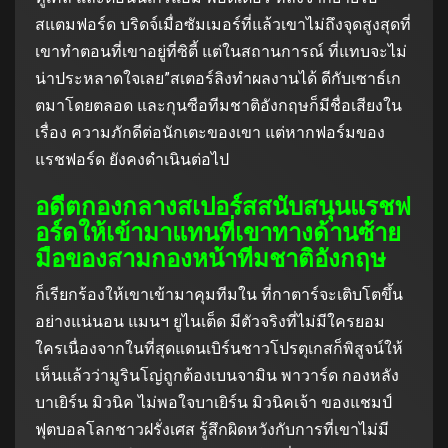
สแตมฟอร์ด บริดจ์เมื่อซัมเมอร์ที่แล้วเขาไม่ถึงจุดสูงสุดที่
เขาทําตอนที่เขาอยู่ที่ซิตี้ แต่ในสถานการณ์ ที่แทบจะไม่
น่าประหลาดใจเลย”สเตอร์ลิงทําผลงานได้ ดีกับเซาธ์เก
ตมาโดยตลอด และกุนซือทีมชาติอังกฤษก็มีชื่อเสียงใน
เรื่อง ความภักดีต่อนักเตะของเขา แต่หากฟอร์มของ
แรชฟอร์ด ยังคงดําเนินต่อไป
อดีตกองกลางสเปอร์สสนับสนุนแรชฟ
อร์ดให้เข้ามาแทนที่เขาทางด้านซ้าย
มือของสามกองหน้าทีมชาติอังกฤษ
ก็เรียกร้องให้เขาเข้ามาคุมทีมใน ที่กาตาร์จะเติบโตขึ้น
อย่างแน่นอน แมนฯ ยูไนเต็ด มีตัวจริงที่ไม่มีใครยอม
ใครเนื่องจากในที่สุดแดนเบิร์นชาวโปรตุเกสก็พิสูจน์ให้
เห็นแล้วว่ามูรินโญ่ถูกต้องเบนจามิน พาวาร์ด กองหลัง
บาเยิร์น มิวนิค ไม่พอใจบาเยิร์น มิวนิคเจ้า ของแชมป์
ฟุตบอลโลกชาวฝรั่งเศส รู้สึกผิดหวังกับการที่เขาไม่มี