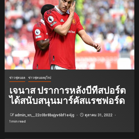
ข่าวฟุตบอล
ข่าวฟุตบอลยุโรป
เจนาส ปราการหลังบีทีสปอร์ต
ได้สนับสนุนมาร์คัสแรชฟอร์ด
admin_xn__22c0br8bajyv6bf1e4jg
ตุลาคม 31, 2022
1 min read