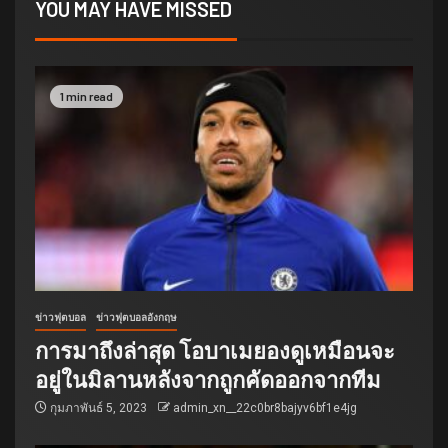
YOU MAY HAVE MISSED
1 min read
ข่าวฟุตบอล
ข่าวฟุตบอลอังกฤษ
การมาถึงล่าสุด โอบาเมยองดูเหมือนจะ
อยู่ในมิลานหลังจากถูกคัดออกจากทีม
กุมภาพันธ์ 5, 2023
admin_xn__22c0br8bajyv6bf1e4jg