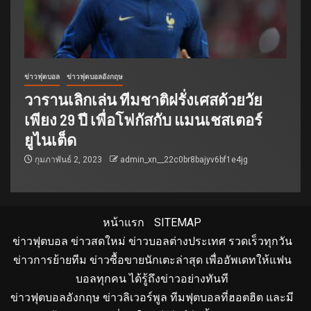
ข่าวฟุตบอล
ข่าวฟุตบอลอังกฤษ
วารานเลิกเล่น ทีมชาติฝรั่งเศสด้วยวัย
เพียง 29 ปี เพื่อโฟกัสกับ แมนเชสเตอร์
ยูไนเต็ด
กุมภาพันธ์ 2, 2023
admin_xn__22c0br8bajyv6bf1e4jg
หน้าแรก
SITEMAP
ข่าวฟุตบอล ข่าวสดใหม่ ข่าวบอลต่างประเทศ รวดเร็วทุกวัน
ข่าวการย้ายทีม ข่าวซื้อขายนักเตะล่าสุด เพื่ออัพเดทให้แฟน
บอลทุกคน ได้รู้ถึงข่าวอย่างทันที
ข่าวฟุตบอลอังกฤษ ข่าวลิเวอร์พูล ทีมฟุตบอลที่ฮอตฮิต และมี