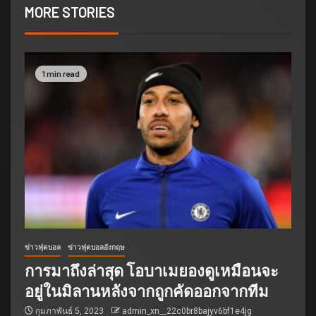
MORE STORIES
1 min read
ข่าวฟุตบอล
ข่าวฟุตบอลอังกฤษ
การมาถึงล่าสุด โอบาเมยองดูเหมือนจะ
อยู่ในมิลานหลังจากถูกคัดออกจากทีม
กุมภาพันธ์ 5, 2023
admin_xn__22c0br8bajyv6bf1e4jg