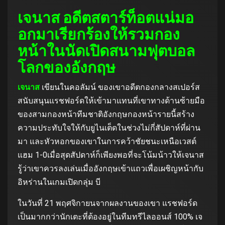
เจนาส อดีตสตาร์ท็อตแน่มอ
อกมาเรียกร้องให้รวมกอง
หน้าในนัดเปิดสนามฟุตบอล
โลกของอังกฤษ
เจนาส
เขียนในคอลัมน์ ของเขาอดีตกองกลางสเปอร์ส
สนับสนุนแรชฟอร์ดให้เข้ามาแทนที่เขาทางด้านซ้ายมือ
ของสามกองหน้าทีมชาติอังกฤษกองหน้ารายนี้สร้าง
ความประทับใจให้กับยูไนเต็ดในช่วงไม่กี่สัปดาห์ที่ผ่าน
มา และหัวหอกของเขาในการคว้าชัยชนะเหนือเวสต์
แฮม 1-0เมื่อสุดสัปดาห์ก็เพียงพอที่จะโน้มน้าวให้เจนาส
รู้ว่าเขาควรลงเล่นเมื่ออังกฤษเข้าแถวเพื่อเผชิญหน้ากับ
อิหร่านในเกมเปิดกลุ่ม บี
ในวันที่ 21 พฤศจิกายนจากผลงานของเขา แรชฟอร์ด
เป็นมากกว่านักเตะที่ต้องอยู่ในทีมทรีไลออนส์ 100% เจ