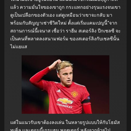
แล้ว ความมั่นใจของเขาถูก กระแทกอย่างรุนแรงจนเขา
ดูเป็นเปลือกของตัวเอง แต่ดูเหมือนว่าเขาจะกลับ มา
พร้อมกับสัญญาเช่าชีวิตใหม่ ตั้งแต่เริ่มแคมเปญนี้”จาก
สถานการณ์นี้เจนาส เชื่อว่า ราฮีม สเตอร์ลิง ปีกเชลซี จะ
เป็นคนที่พลาดลงสนามฟอร์ม ของสเตอร์ลิงกับเชลซีนั้น
ไม่แยแส
แต่ในแนวรับเขาต้องลงเล่น ในหลายรูปแบบให้กับโธมัส
ทูเคิ่ล และตอนนี้เกรแฮม พอตเตอร์ หลังจากย้ายไป