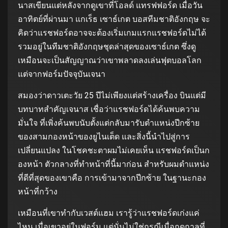
นาสเขียนแต่หลังจากดูเขาที่โอลด์ แทรฟฟอร์ด เมื่อวัน
อาทิตย์ที่ผ่านมา แกเร็ธ เซาธ์เกต บอสทีมชาติอังกฤษ จะ
คิดว่าแรชฟอร์ดอาจจะต้องเริ่มเกมแรกแรชฟอร์ดไม่ได้
รวมอยู่ในทีมชาติอังกฤษชุดล่าสุดของเซาธ์เกต ซึ่งดู
เหมือนจะเป็นสัญญาณว่าเขาพลาดลงเล่นฟุตบอลโลก
แต่จากฟอร์มปัจจุบันเจนา
สมองว่าดาวเตะวัย 25 ปีไม่เพียงแต่สร้างเครื่อง บินแต่มี
บทบาทสําคัญเจนาส เชื่อว่าแรชฟอร์ดได้ค้นพบความ
มั่นใจ ที่เพิ่งค้นพบนับตั้งแต่กลับมารับตําแหน่งปีกซ้าย
ของสามกองหน้าของยูไนเต็ด และสิ่งนี้นําไปสู่การ
เปลี่ยนแปลง ในโชคชะตาผมไม่เคยเห็น แรชฟอร์ดเป็นก
องหน้า ตัวกลางที่ทําหน้าที่นี้มาก่อน สําหรับผมตําแหน่ง
ที่ดีที่สุดของเขาคือ การเข้ามาจากปีกซ้าย ในฐานะกอง
หน้าที่กว้าง
เหมือนที่เขาทํากับเวสต์แฮม เรารู้ว่าแรชฟอร์ดเก่งแค่
ไหน เมื่อเขาอยู่ในฟอร์ม แต่นั่นไม่ใช่กรณีเมื่อฤดูกาลที่