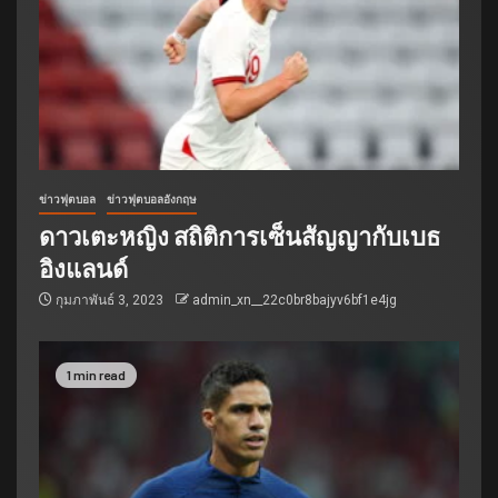
ข่าวฟุตบอล
ข่าวฟุตบอลอังกฤษ
ดาวเตะหญิง สถิติการเซ็นสัญญากับเบธ
อิงแลนด์
กุมภาพันธ์ 3, 2023
admin_xn__22c0br8bajyv6bf1e4jg
1 min read