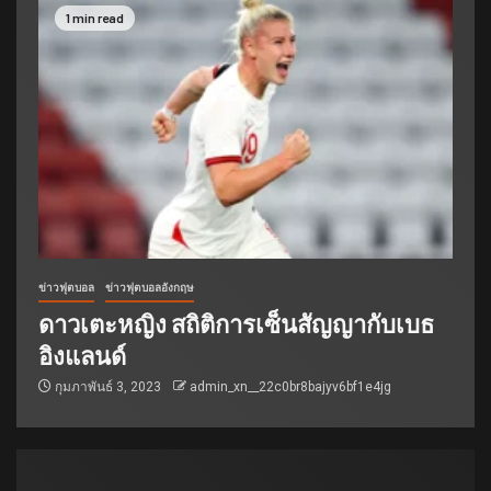
1 min read
ข่าวฟุตบอล
ข่าวฟุตบอลอังกฤษ
ดาวเตะหญิง สถิติการเซ็นสัญญากับเบธ
อิงแลนด์
กุมภาพันธ์ 3, 2023
admin_xn__22c0br8bajyv6bf1e4jg