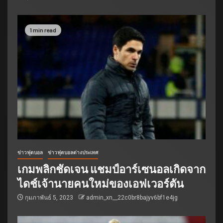
1 min read
ข่าวฟุตบอล
ข่าวฟุตบอลต่างประเทศ
เกมพลิกชัดเจน แชมป์อาร์เซนอลเกิดจาก
ไดช์เจ้านายคนใหม่ของเอฟเวอร์ตัน
กุมภาพันธ์ 5, 2023
admin_xn__22c0br8bajyv6bf1e4jg