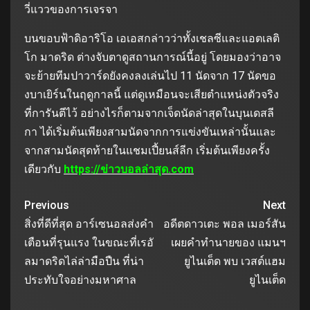
วี่แววของการเจรจา
บนขอบฟ้าดิอาริโอ เอเอสกล่าวว่าทั้งเชลซีและแอตเลติ
โก มาดริด ต่างจับตาดูสถานการณ์นี้อยู่ โดยมองว่าอาจ
จะย้ายทีมปาวาร์ดยังคงลงเล่นไป 11 นัดจาก 17 นัดขอ
งบาเยิร์นในฤดูกาลนี้ แต่ดูเหมือนจะเสียตําแหน่งตัวจริง
ที่การันตีไว้ อย่างไรก็ตามจากเจ็ดนัดล่าสุดในบุนเดสลี
กา ได้เริ่มต้นเพียงสามนัดจากการแข่งขันเหล่านั้นและ
จากสามนัดสุดท้ายในแชมเปี้ยนส์ลีก เริ่มต้นเพียงครั้ง
เดียวกับ
https://ข่าวบอลล่าสุด.com
Previous
Next
สิ่งที่ดีที่สุด อาร์เซนอลส่งคำ
อดีตดาวเตะ พอล เมอร์สัน
เตือนที่รุนแรง ในขณะที่เรอั
เผยคําทํานายของ แมนฯ
ลมาดริดไล่ล่ามือปืน ที่น่า
ยูไนเต็ด พบ เวสต์แฮม
ประทับใจอย่างมหาศาล
ยูไนเต็ด