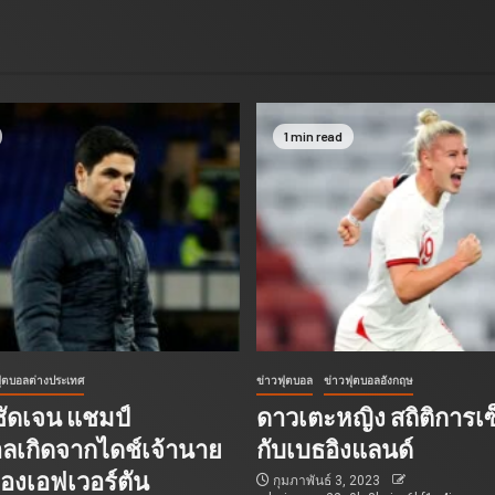
1 min read
ฟุตบอลต่างประเทศ
ข่าวฟุตบอล
ข่าวฟุตบอลอังกฤษ
ชัดเจน แชมป์
ดาวเตะหญิง สถิติการเ
ลเกิดจากไดช์เจ้านาย
กับเบธอิงแลนด์
องเอฟเวอร์ตัน
กุมภาพันธ์ 3, 2023