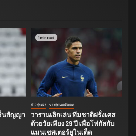
1 min read
ข่าวฟุตบอล
ข่าวฟุตบอลอังกฤษ
ซ็นสัญญา
วารานเลิกเล่น ทีมชาติฝรั่งเศส
ด้วยวัยเพียง 29 ปี เพื่อโฟกัสกับ
แมนเชสเตอร์ยูไนเต็ด