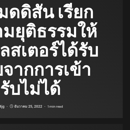
มดดิสัน เรียก
ามยุติธรรมให้
เลสเตอร์ได้รับ
บจากการเข้า
รับไม่ได้
1 min read
4jg
ธันวาคม 25, 2022