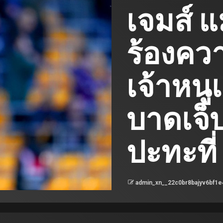
เจมส์ แ
ร้องคว
เจ้าหนู
บาดเจ็
ปะทะที่ 
admin_xn__22c0br8bajyv6bf1e