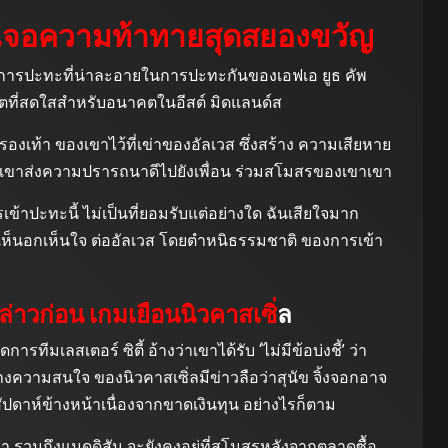
จากเจอความท้าทายสุดสยองขวัญ
 การปะทะที่น่าละอายในการปะทะกันของเอฟเอ ยูธ คัพ
นาคตที่สดใสสำหรับอนาคตในอีสต์ มิดแลนด์ส
งเท้า ของเขาไว้ที่เข่าของอัลเวส ซึ่งสร้าง ความเสียหาย
ี่เขาส่งความปรารถนาดีไปยังเพื่อน ร่วมสโมสรของเขาเขา
ข้าปะทะนี้ ไม่เป็นที่ยอมรับแต่อย่างใด ฉันเสียใจมาก
ามเห็นอกเห็นใจ ต่ออัลเวส โดยตำหนิธรรมชาติ ของการเข้า
กล่าวก่อน เกมเยือนนิวคาสเซิ่
ล
ทีมเลสเตอร์ ซิตี้ อ้างว่าเขาได้รับ ‘ไม่มีข้อบ่งชี้’ ว่า
ความสนใจ ของนิวคาสเซิ่ลมีข่าวลือว่าสุนัข จิ้งจอกอาจ
กี่สัปดาห์ข้างหน้าเนื่องจากขาดเงินทุน อย่างไรก็ตาม
ุดของเขา รวมถึงแมดดิสัน จะยังคงอยู่ที่สโมสรหลังจากตลาดซื้อ