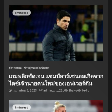
1 min read
ข่าวฟุตบอล
ข่าวฟุตบอลต่างประเทศ
เกมพลิกชัดเจน แชมป์อาร์เซนอลเกิดจาก
ไดช์เจ้านายคนใหม่ของเอฟเวอร์ตัน
กุมภาพันธ์ 5, 2023
admin_xn__22c0br8bajyv6bf1e4jg
1 min read