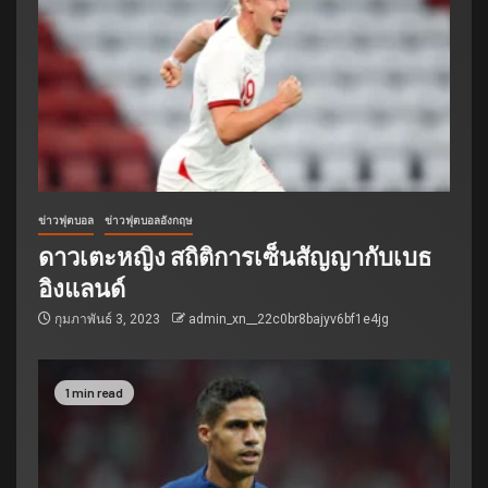
ข่าวฟุตบอล
ข่าวฟุตบอลอังกฤษ
ดาวเตะหญิง สถิติการเซ็นสัญญากับเบธ
อิงแลนด์
กุมภาพันธ์ 3, 2023
admin_xn__22c0br8bajyv6bf1e4jg
1 min read