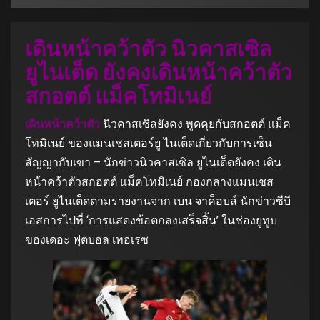
เดินหน้าคว้าตัว นิวคาสเซิล
ยูไนเต็ด ยังคงเดินหน้าคว้าตัว
สกอตต์ แม็คโทมิเนย์
เดินหน้าคว้าตัว
นิวคาสเซิลยังคง พูดคุยกับสกอตต์ แม็ค
โทมิเนย์ ของแมนเชสเตอร์ยู ไนเต็ดเกี่ยวกับการเซ็น
สัญญากับเขา – นักข่าวนิวคาสเซิล ยูไนเต็ดยังคง เดิน
หน้าคว้าตัวสกอตต์ แม็คโทมิเนย์ กองกลางแมนเชส
เตอร์ ยูไนเต็ดตามรายงานจาก เบน จาค็อบส์ นักข่าวซีบี
เอสการไปที่ ‘การแสดงข้อตกลงเสร็จสิ้น’ ในช่องยูทูบ
ของเดอะ ฟุตบอล เทอเรซ