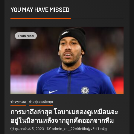
YOU MAY HAVE MISSED
1 min read
ข่าวฟุตบอล
ข่าวฟุตบอลอังกฤษ
การมาถึงล่าสุด โอบาเมยองดูเหมือนจะ
อยู่ในมิลานหลังจากถูกคัดออกจากทีม
กุมภาพันธ์ 5, 2023
admin_xn__22c0br8bajyv6bf1e4jg