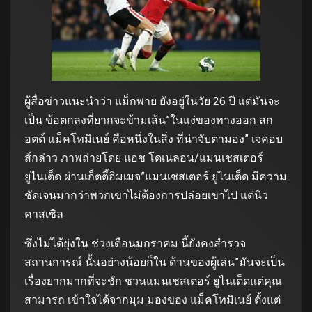
ผู้สื่อข่าวแนะนําว่า แม็กพาย ยังอยู่ในวัย 26 ปี แต่มันจะ
เป็น ข้อตกลงที่ยากจะข้ามเส้น”ในแง่ของทางออก สก
อตต์ แม็คโทมิเนย์ คือหนึ่งในสิ่ง ที่น่าจับตามอง” เจคอบ
ส์กล่าว ภาพถ่ายโดย แอช โดเนลอน/แมนเชสเตอร์
ยูไนเต็ด ผ่านเก็ตตี้อิมเมจ”แมนเชสเตอร์ ยูไนเต็ด มีความ
ชัดเจนมากว่าพวกเขาไม่ต้องการปล่อยเขาไป แต่นิว
คาสเซิล
ซึ่งไม่ได้ยุ่งใน ช่วงเดือนมกราคม นี้ยังคงสํารวจ
สถานการณ์ นั้นอย่างน้อยก็ใน ด้านของผู้เล่น”มันจะเป็น
เรื่องยากมากที่จะชัก ชวนแมนเชสเตอร์ ยูไนเต็ดแต่คุณ
สามารถ เข้าใจได้จากมุม มองของ แม็คโทมิเนย์ ตั้งแต่