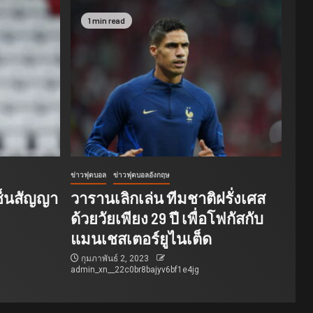
1 min read
ข่าวฟุตบอล
ข่าวฟุตบอลอังกฤษ
ซ็นสัญญา
วารานเลิกเล่น ทีมชาติฝรั่งเศส
ด้วยวัยเพียง 29 ปี เพื่อโฟกัสกับ
แมนเชสเตอร์ยูไนเต็ด
กุมภาพันธ์ 2, 2023
admin_xn__22c0br8bajyv6bf1e4jg