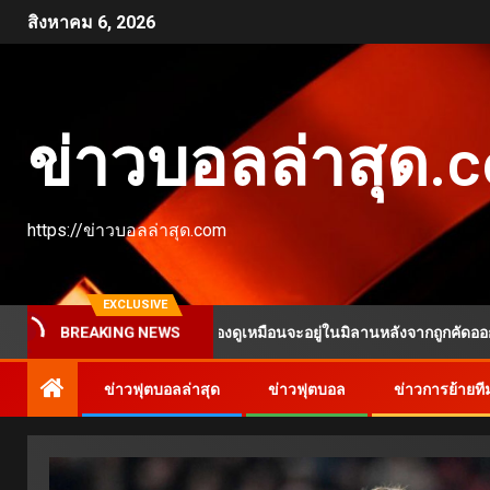
สิงหาคม 6, 2026
ข่าวบอลล่าสุด.
https://ข่าวบอลล่าสุด.com
EXCLUSIVE
รมาถึงล่าสุด โอบาเมยองดูเหมือนจะอยู่ในมิลานหลังจากถูกคัดออกจากทีม
BREAKING NEWS
ข่าวฟุตบอลล่าสุด
ข่าวฟุตบอล
ข่าวการย้ายที