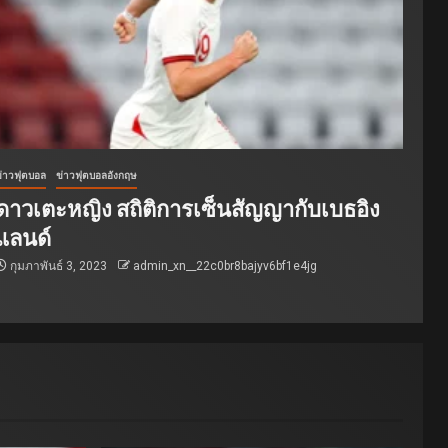
ข่าวฟุตบอล
ข่าวฟุตบอลอังกฤษ
ดาวเตะหญิง สถิติการเซ็นสัญญากับเบธอิง
แลนด์
กุมภาพันธ์ 3, 2023
admin_xn__22c0br8bajyv6bf1e4jg