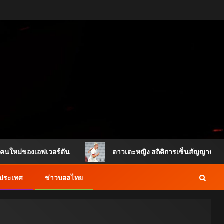
เอฟเวอร์ตัน
ดาวเตะหญิง สถิติการเซ็นสัญญากับเบธอิงแลนด์
งประเทศ
ข่าวบอลไทย