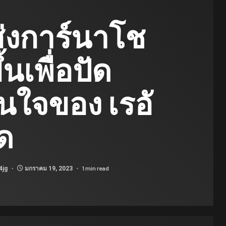
ส่งการ์นาโช
้นเพื่อปัด
ใจของ เรอั
ด
1 min read
4jg
มกราคม 19, 2023