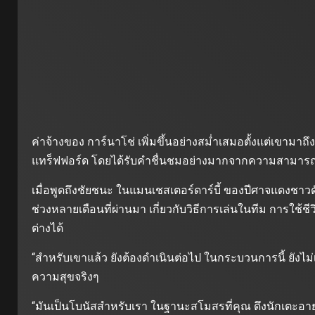
ค่าจ้างของ การ์นาโช่ เพิ่มขึ้นอย่างสม่ำเสมอตั้งแต่เขามาถึ
แทร็ฟฟอร์ด โดยได้รับคำชื่นชมอย่างมากจากความสามารถของ
เมื่อพูดถึงชัยชนะ ในแมนเชสเตอร์ดาร์บี้ ของปีศาจแดงชาวดัตช์
ช่วงหลายเดือนที่ผ่านมา เกี่ยวกับวิธีการเล่นในทีม การใช้
ต่างได้
“สำหรับเขาแล้ว ยังต้องดำเนินต่อไป ในกระบวนการนี้ ยังไม
ความสุขจริงๆ
“มันเป็นโบนัสสำหรับเรา ในฐานะสโมสรที่คุณ ดึงนักเตะอายุ