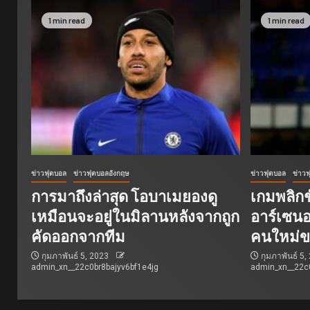
1 min read
1 min read
ข่าวฟุตบอล
ข่าวฟุตบอลอังกฤษ
ข่าวฟุตบอล
ข่าว
การมาถึงล่าสุด โอบาเมยองดู
เกมพลิก
เหมือนจะอยู่ในมิลานหลังจากถูก
อาร์เซนอ
คัดออกจากทีม
คนใหม่ข
กุมภาพันธ์ 5, 2023
กุมภาพันธ์ 5
admin_xn__22c0br8bajyv6bf1e4jg
admin_xn__22c