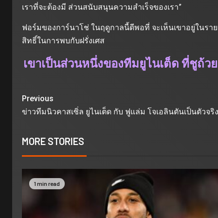
เราที่จะต้องมี ส่วนสนับสนุนความสำเร็จของเรา”
ฟอร์มของการ์นาโช่ ในฤดูกาลนี้ดีพอที่ จะเห็นเขาอยู่ในร
สิทธิ์ในการพบกับฝรั่งเศส
เขาเป็นส่วนหนึ่งของทีมยูไนเต็ด ที่ชูถ
Previous
ข่าวทีมนิวคาสเซิ่ล ยูไนเต็ด กับ ฟูแล่ม โจเอลินตันเป็นตัวจริ
MORE STORIES
1 min read