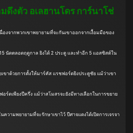
ามดึงตัว อเลฮานโดร การ์นาโช่
 เนื่องจากพวกเขาพยายามที่จะกันเขาออกจากเงื้อมมือของ
15 นัดตลอดฤดูกาล ยิงได้ 2 ประตู และทำอีก 5 แอสซิสต์ใน
เขาด้วยการตั้งให้มาร์คัส แรชฟอร์ดยิงประตูชัย แม้ว่าเขา
์ดเพียงปีครึ่ง แม้ว่าสโมสรจะยังมีทางเลือกในการขยาย
น ในความพยายามที่จะรักษาเขาไว้ ปีศาจแดงได้เปิดการเจรจา