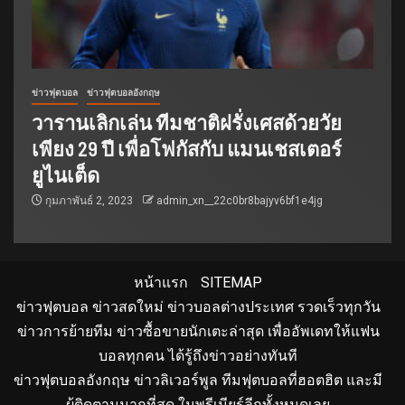
ข่าวฟุตบอล
ข่าวฟุตบอลอังกฤษ
วารานเลิกเล่น ทีมชาติฝรั่งเศสด้วยวัย
เพียง 29 ปี เพื่อโฟกัสกับ แมนเชสเตอร์
ยูไนเต็ด
กุมภาพันธ์ 2, 2023
admin_xn__22c0br8bajyv6bf1e4jg
หน้าแรก
SITEMAP
ข่าวฟุตบอล ข่าวสดใหม่ ข่าวบอลต่างประเทศ รวดเร็วทุกวัน
ข่าวการย้ายทีม ข่าวซื้อขายนักเตะล่าสุด เพื่ออัพเดทให้แฟน
บอลทุกคน ได้รู้ถึงข่าวอย่างทันที
ข่าวฟุตบอลอังกฤษ ข่าวลิเวอร์พูล ทีมฟุตบอลที่ฮอตฮิต และมี
ผู้ติดตามมากที่สุด ในพรีเมียร์ลีกทั้งหมดเลย