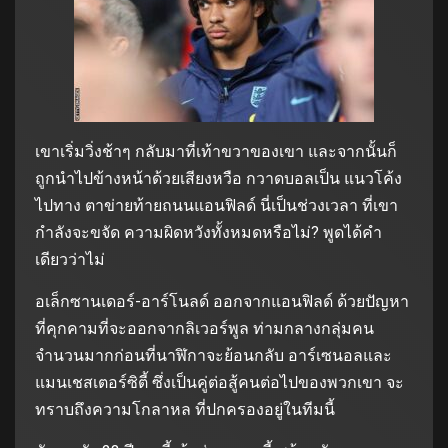
เขาเริ่มวิ่งช้าๆ กลับมาที่เท้าขวาของเขา และจากนั้นก็
ถูกนำไปข้างหน้าด้วยเสียงหวือ กวาดบอลเป็น แนวโค้ง
ไปทาง ตาข่ายท้ายถนนแอนฟิลด์ นี่เป็นช่วงเวลา ที่เขา
กำลังจะขจัด ความผิดหวังทั้งหมดหรือไม่? พูดได้คำ
เดียวว่าไม่
อเล็กซานเดอร์-อาร์โนลด์ ออกจากแอนฟิลด์ ด้วยปัญหา
ที่คุกคามที่จะออกจากลิเวอร์พูล ท่ามกลางกลุ่มคน
จำนวนมากก่อนที่นาฬิกาจะย้อนกลับ อาร์เซนอลและ
แมนเชสเตอร์ซิตี้ ซึ่งเป็นคู่ต่อสู้คนต่อไปของพวกเขา จะ
ทราบถึงความโกลาหล ที่ปกครองอยู่ในทีมนี้