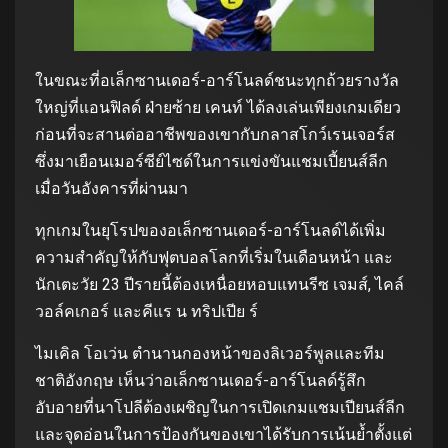
ในขณะที่อเล็กซานเดอร์-อาร์โนลด์ชนะทุกถ้วยรางวัล
ใหญ่ที่แอนฟิลด์ ฝ่ายซ้าย เคนท์ ได้ลงเล่นเพียงเกมเดียว
ก่อนที่จะสานต่ออาชีพของเขากับกลาสโกว์เรนเจอร์ส
ซึ่งมาเยือนเมอร์ซีย์ไซด์ในการแข่งขันแชมเปี้ยนส์ลีก
เมื่อวันอังคารที่ผ่านมา
ทุกเกมในยุโรปของอเล็กซานเดอร์-อาร์โนลด์ได้เพิ่ม
ความสำคัญให้กับฟุตบอลโลกที่เริ่มในเดือนหน้า และ
นักเตะวัย 23 ปีรายนี้ต้องเหนื่อยหอบแทนรีซ เจมส์, ไคล์
วอล์คเกอร์ และคีแร น ทริปเปีย ร์
ไมเคิล โอเว่น ตำนานกองหน้าของลิเวอร์พูลและทีม
ชาติอังกฤษ เห็นว่าอเล็กซานเดอร์-อาร์โนลด์รู้สึก
อับอายที่นาโปลีต้องเผชิญในการเปิดเกมแชมเปียนส์ลีก
และจุดอ่อนในการป้องกันของเขาได้รับการเน้นย้ำตั้งแต่