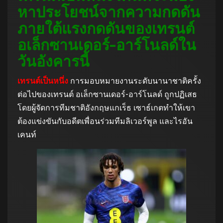
หาประโยชน์จากความกดดัน
ภายใต้แรงกดดันของเทรนต์
อเล็กซานเดอร์-อาร์โนลด์ใน
วันอังคารนี้
เทรนต์เป็นหนึ่ง
การมอบหมายงานระดับนานาชาติครั้ง
ต่อไปของเทรนต์ อเล็กซานเดอร์-อาร์โนลด์ ถูกปฏิเสธ
โดยผู้จัดการทีมชาติอังกฤษแกเร็ธ เซาธ์เกตทำให้เขา
ต้องแข่งขันกับอดีตเพื่อนร่วมทีมลิเวอร์พูล และไรอัน
เคนท์