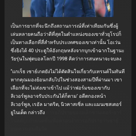
เป็นการยากที่จะนึกถึงสถานการณ์ที่เท่าเทียมกันซึ่งผู้
เล่นหลายคนถือว่าดีที่สุดในตำแหน่งของเขาทั่วยุโรปก็
เป็นทางเลือกที่สี่สำหรับประเทศของเขาเท่านั้น โอเว่น
ซึ่งยิงได้ 40 ประตูให้อังกฤษหลังจากบุกเข้าฉากในฐานะ
วัยรุ่นในฟุตบอลโลกปี 1998 คิดว่าการสนทนาจะจบลง
“แกเร็ธ เซาธ์เกตยังไม่ได้ตัดสินใจเกี่ยวกับเทรนต์ในทันที
หากคุณมองย้อนกลับไปในช่วงสองสามปีที่ผ่านมา เขา
เลือกที่จะไม่ส่งเขาเข้าไป แม้ว่าฟอร์มของเขากับ
ลิเวอร์พูลอาจรับประกันได้ก็ตาม’ อดีตกองหน้า
ลิเวอร์พูล, เรอัล มาดริด, นิวคาสเซิ่ล และแมนเชสเตอร์
ยูไนเต็ด กล่าวถึง
การอภิปรายของอเล็กซานเดอร์-อาร์
โนลด์ถูกกำหนดขึ้นเพื่อครอบงำการอภิปรายว่าเซาธ์
เกตควรเล่นทีมใด