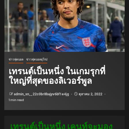
ข่าวฟุตบอล
ข่าวฟุตบอลยุโรป
เทรนต์เป็นหนึ่ง ในเกมรุกที่
ใหญ่ที่สุดของลิเวอร์พูล
admin_xn__22c0br8bajyv6bf1e4jg
ตุลาคม 2, 2022
1 min read
เทรนต์เป็นหนึ่ง เคนท์จะมอง