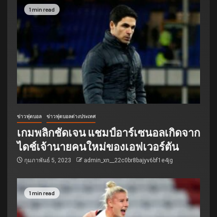
1 min read
ข่าวฟุตบอล
ข่าวฟุตบอลต่างประเทศ
เกมพลิกชัดเจน แชมป์อาร์เซนอลเกิดจาก
ไดช์เจ้านายคนใหม่ของเอฟเวอร์ตัน
กุมภาพันธ์ 5, 2023
admin_xn__22c0br8bajyv6bf1e4jg
1 min read