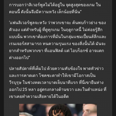
การบอกว่าลิเวอร์พูลไม่ได้อยู่ใน จุดสูงสุดของเกม ใน
ตอนนี้ ดังนั้นจึงมีความหวัง เล็กน้อยที่นั่น”
‘แฟนลิเวอร์พูลจะหวัง ว่าพวกเขาจะ ค้นพบก้าวย่าง ของ
ตัวเอง แต่สำหรับผู้ ที่ดูทุกเกม ในฤดูกาลนี้ ไม่ค่อยรู้สึก
แบบนั้น พวกเขาต้องการที่มั่นในกลุ่มแชมเปี้ยนส์ลีกและ
เรนเจอร์สสามารถ ทนความรุนแรง ของสิ่งนั้นได้ มันจะ
ยากสำหรับพวกเขา ที่แอนฟิลด์ แต่ ไอบร็อกซ์ อาจแตก
ต่างออกไป”
ปลายสัปดาห์ที่เต็มไป ด้วยความคับข้องใจ พาดหัวข่าว
และการคาดเดา โชคชะตาทำให้เขามีโอกาสเป็น
วีรบุรุษ ในช่วงทดเวลาบาดเจ็บนาทีแรก ที่นี่เขายืนห่าง
ออกไป 25 หลา อยู่ตรงกลางด้านขวา และในตำแหน่ง ที่
เขาเคยทำความเสียหายได้ในอดีต