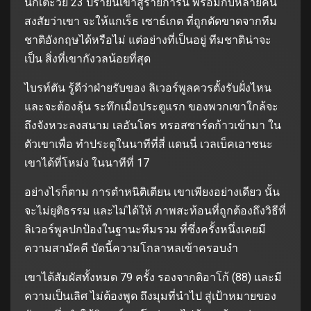
นักเตะวัย 23 ปีรายนี้เข้าสู่รายการนี้ พร้อมกับหลายคน
สงสัยว่าเขา จะให้แกเร็ธ เซาธ์เกต ที่ถูกตัดขาดจากทีม
ชาติอังกฤษได้หรือไม่ แต่อย่างที่เป็นอยู่ ทีมชาติน่าจะ
เป็น สิ่งที่เขากังวลน้อยที่สุด
ไบรท์ตัน รู้ดีว่าฝ่ายรับของ ลิเวอร์พูลควรตั้งรับฝั่งไหน
และจะต้องลุ้น ระทึกเมื่อประตูแรก ของพวกเขาใกล้จะ
ถึงจังหวะลงสนาม เลอันโดร ทรอสซาร์ดก้าวเข้ามา ใน
ตัวเขาเพื่อ ทำประตูในนาทีที่สี่ แดนนี่ เวลเบ็คเอาชนะ
เขาได้ที่โหม่ง ในนาทีที่ 17
อย่างไรก็ตาม การตำหนิติเตียน เขาเพียงอย่างเดียว นั้น
จะไม่ยุติธรรม และไม่ได้ให้ ภาพสะท้อนที่ถูกต้องถึงวิธีที่
ลิเวอร์พูลปกป้องในฐานะทีมรวม ที่ซึ่งครั้งหนึ่งเคยมี
ความสามัคคี บัดนี้ความโกลาหลเข้าครอบงำ
เขาได้สัมผัสทั้งหมด 79 ครั้ง รองจากติอาโก้ (88) และมี
ความเป็นเลิศ ไม่ต้องพูด ถึงมุมที่นำไป สู่เป้าหมายของ