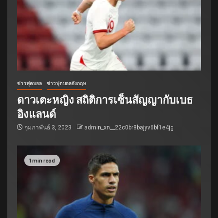
ข่าวฟุตบอล
ข่าวฟุตบอลอังกฤษ
ดาวเตะหญิง สถิติการเซ็นสัญญากับเบธ
อิงแลนด์
กุมภาพันธ์ 3, 2023
admin_xn__22c0br8bajyv6bf1e4jg
1 min read