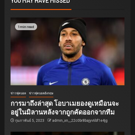
YOU MAY HAVE MISSED
1 min read
ข่าวฟุตบอล
ข่าวฟุตบอลอังกฤษ
การมาถึงล่าสุด โอบาเมยองดูเหมือนจะ
อยู่ในมิลานหลังจากถูกคัดออกจากทีม
กุมภาพันธ์ 5, 2023
admin_xn__22c0br8bajyv6bf1e4jg