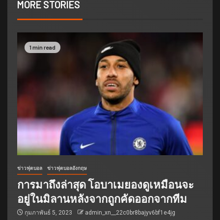
MORE STORIES
1 min read
ข่าวฟุตบอล
ข่าวฟุตบอลอังกฤษ
การมาถึงล่าสุด โอบาเมยองดูเหมือนจะ
อยู่ในมิลานหลังจากถูกคัดออกจากทีม
กุมภาพันธ์ 5, 2023
admin_xn__22c0br8bajyv6bf1e4jg