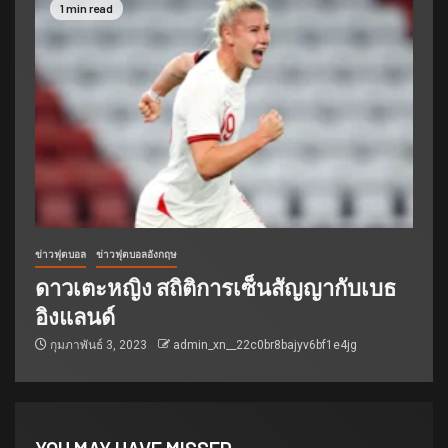
1 min read
ข่าวฟุตบอล
ข่าวฟุตบอลอังกฤษ
ดาวเตะหญิง สถิติการเซ็นสัญญากับเบธ
อิงแลนด์
กุมภาพันธ์ 3, 2023
admin_xn__22c0br8bajyv6bf1e4jg