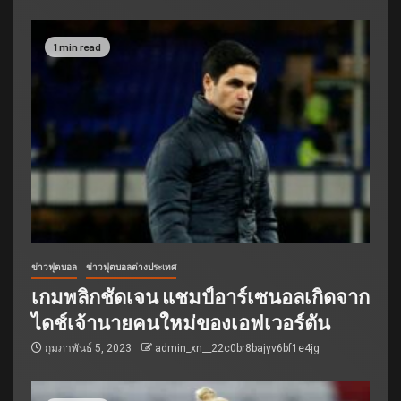
1 min read
ข่าวฟุตบอล
ข่าวฟุตบอลต่างประเทศ
เกมพลิกชัดเจน แชมป์อาร์เซนอลเกิดจาก
ไดช์เจ้านายคนใหม่ของเอฟเวอร์ตัน
กุมภาพันธ์ 5, 2023
admin_xn__22c0br8bajyv6bf1e4jg