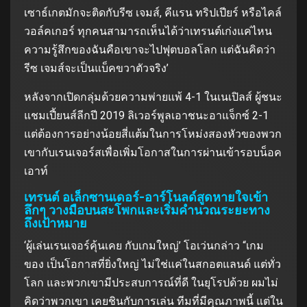
เซาธ์เกตมักจะติดกับรีซ เจมส์, คีแรน ทริปเปียร์ หรือไคล์
วอล์คเกอร์ ทุกคนสามารถเห็นได้ว่าเทรนต์เก่งแค่ไหน
ความรู้สึกของฉันคือเขาจะไปฟุตบอลโลก แต่ฉันคิดว่า
รีซ เจมส์จะเป็นแบ็คขวาตัวจริง’
หลังจากเปิดกลุ่มด้วยความพ่ายแพ้ 4-1 ในเนเปิลส์ ผู้ชนะ
แชมเปี้ยนส์ลีกปี 2019 ลิเวอร์พูลเอาชนะอาแจ็กซ์ 2-1
แต่ต้องการอย่างน้อยสี่แต้มในการโหม่งสองหัวของพวก
เขากับเรนเจอร์สเพื่อเพิ่มโอกาสในการผ่านเข้ารอบน็อค
เอาท์
เทรนต์ อเล็กซานเดอร์-อาร์โนลด์สูดหายใจเข้า
ลึกๆ วางมือบนสะโพกและเริ่มคำนวณระยะทาง
ถึงเป้าหมาย
‘ผู้เล่นเรนเจอร์คุ้นเคย กับเกมใหญ่’ โอเว่นกล่าว “เกม
ของ เป็นโอกาสที่ยิ่งใหญ่ ไม่ใช่แค่ในสกอตแลนด์ แต่ทั่ว
โลก และพวกเขามีประสบการณ์ที่ดี ในยุโรปด้วย ผมไม่
คิดว่าพวกเขา เคยชินกับการเล่น ทีมที่มีคุณภาพนี้ แต่ใน