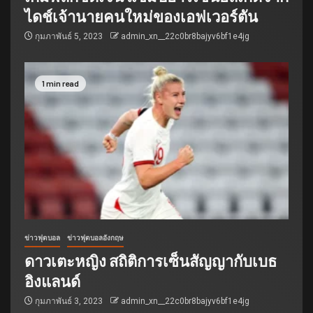
ไดช์เจ้านายคนใหม่ของเอฟเวอร์ตัน
กุมภาพันธ์ 5, 2023
admin_xn__22c0br8bajyv6bf1e4jg
1 min read
ข่าวฟุตบอล
ข่าวฟุตบอลอังกฤษ
ดาวเตะหญิง สถิติการเซ็นสัญญากับเบธ
อิงแลนด์
กุมภาพันธ์ 3, 2023
admin_xn__22c0br8bajyv6bf1e4jg