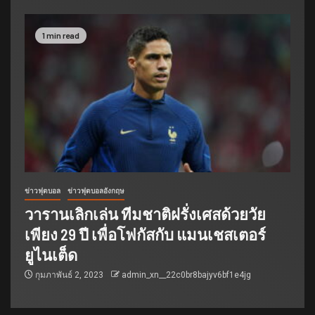
1 min read
ข่าวฟุตบอล
ข่าวฟุตบอลอังกฤษ
วารานเลิกเล่น ทีมชาติฝรั่งเศสด้วยวัย
เพียง 29 ปี เพื่อโฟกัสกับ แมนเชสเตอร์
ยูไนเต็ด
กุมภาพันธ์ 2, 2023
admin_xn__22c0br8bajyv6bf1e4jg