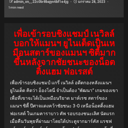
admin_xn__22c0br8bajyv6bf1e4jg
มกราคม 28, 2023
1 min read
เพื่อเข้ารอบชิงแชมป์ เนวิลล์
บอกให้แมนฯ ยูไนเต็ดเป็นเห
มือนสตาร์ของแมนฯ ซิตี้มาก
ขึ้นหลังจากชัยชนะของน็อต
ติ้งแฮม ฟอเรสต์
เพื่อเข้ารอบชิงแชมป์ แกรี่ เนวิลล์ อดีตกองหลังแมนฯ
ยูไนเต็ด คิดว่า อ็องโตนี่ จำเป็นต้อง “พัฒนา” เกมของเขา
เพื่อที่เขาจะได้เป็นเหมือนริยาด มาห์เรซ สตาร์ของ
แมนฯ ซิตี้ ปีศาจแดงคว้าชัยชนะ 3-0 เหนือน็อตติ้งแฮม
ฟอเรสต์ ในเกมคาราบาว คัพ รอบรองชนะเลิศ นัดแรก
เมื่อคืนวันพุธที่ผ่านมาโดยได้ประตูจากมาร์คัส แรชฟ