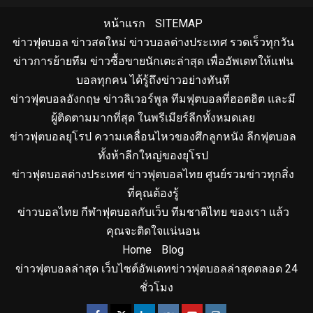
หน้าแรก
SITEMAP
ข่าวฟุตบอล ข่าวสดใหม่ ข่าวบอลต่างประเทศ รวดเร็วทุกวัน
ข่าวการย้ายทีม ข่าวซื้อขายนักเตะล่าสุด เพื่ออัพเดทให้แฟน
บอลทุกคน ได้รู้ถึงข่าวอย่างทันที
ข่าวฟุตบอลอังกฤษ ข่าวลิเวอร์พูล ทีมฟุตบอลที่ฮอตฮิต และมี
ผู้ติดตามมากที่สุด ในพรีเมียร์ลีกทั้งหมดเลย
ข่าวฟุตบอลยุโรป ความเคลื่อนไหวของศึกลูกหนัง ลีกฟุตบอล
ทั้งห้าลีกใหญ่ของยุโรป
ข่าวฟุตบอลต่างประเทศ ข่าวฟุตบอลไทย ศูนย์รวมข่าวทุกสิ่ง
ที่คุณต้องรู้
ข่าวบอลไทย กีฬาฟุตบอลกับเว็บ ทีมชาติไทย ของเรา แล้ว
คุณจะติดใจแน่นอน
Home
Blog
ข่าวฟุตบอลล่าสุด เว็บไซต์อัพเดทข่าวฟุตบอลล่าสุดตลอด 24
ชั่วโมง