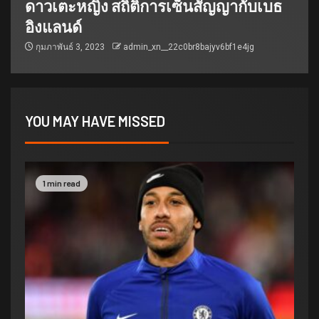
ดาวเตะหญิง สถิติการเซ็นสัญญากับเบธ
อิงแลนด์
กุมภาพันธ์ 3, 2023
admin_xn__22c0br8bajyv6bf1e4jg
YOU MAY HAVE MISSED
1 min read