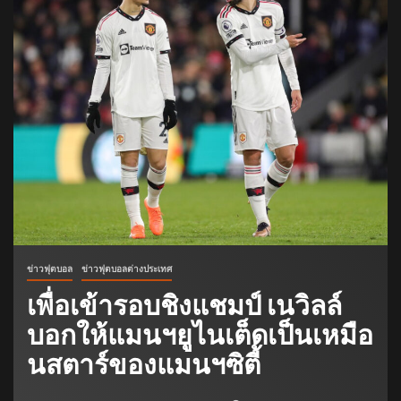
ข่าวฟุตบอล
ข่าวฟุตบอลต่างประเทศ
เพื่อเข้ารอบชิงแชมป์ เนวิลล์
บอกให้แมนฯยูไนเต็ดเป็นเหมือ
นสตาร์ของแมนฯซิตี้