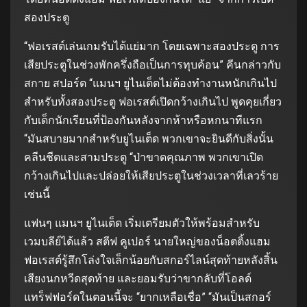
สองประตู
“ฟอเรสต์เล่นเกมรับได้แย่มาก โดยเฉพาะสองประตู การ
เสียประตูในช่วงพักครึ่งถือเป็นการทุบค้อน” คีนกล่าวกับ
สกาย สปอร์ต “แมนฯ ยูไนเต็ดไม่ต้องทำงานหนักเกินไป
สำหรับทั้งสองประตู ฟอเรสต์เปิดกว้างเกินไป พูดคุยเกี่ยว
กับเด็กนักเรียนที่ป้องกันหลังจากห้าหรือหกนาทีแรก
“มันสบายมากสำหรับยูไนเต็ด พวกเขาจะยินดีกับสิ่งนั้น
คลีนชีตและสามประตู “ป่าขาดคุณภาพ พวกเขาเปิด
กว้างเกินไปและปล่อยให้เสียประตูในช่วงเวลาที่เลวร้าย
เช่นนี้
แฟนๆ แมนฯ ยูไนเต็ด เริ่มเตรียมตัวให้พร้อมสำหรับ
เวมบลีย์ได้แล้ว สตีฟ คูเปอร์ นายใหญ่ของน็อตติ้งแฮม
ฟอเรสต์รู้สึกโล่งใจเล็กน้อยกับสกอร์ไลน์สุดท้ายหลังสิ้น
เสียงนกหวีดสุดท้าย และยอมรับว่าขากลับที่โอลด์
แทร็ฟฟอร์ดในตอนนี้จะ “ยากเหลือเชื่อ” “มันเป็นสกอร์