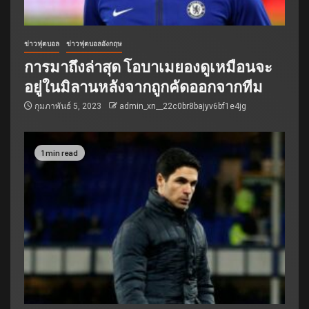
ข่าวฟุตบอล
ข่าวฟุตบอลอังกฤษ
การมาถึงล่าสุด โอบาเมยองดูเหมือนจะ
อยู่ในมิลานหลังจากถูกคัดออกจากทีม
กุมภาพันธ์ 5, 2023
admin_xn__22c0br8bajyv6bf1e4jg
1 min read