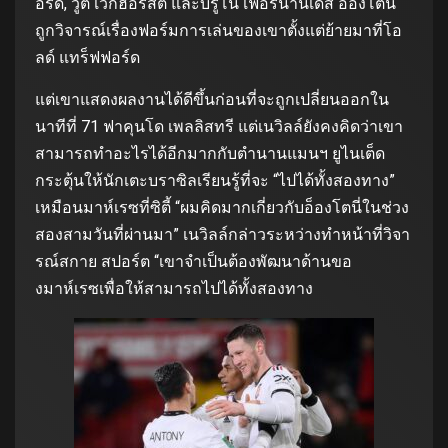
อร์ด, วูต์ เวก์ฮอร์สต์ และบรูโน เฟอร์นานเดส อองโตนี่
ถูกวิจารณ์เรื่องฟอร์มการเล่นของเขาตั้งแต่ย้ายมาที่โอ
ลด์ แทร็ฟฟอร์ด
แต่เขาแสดงผลงานได้ดีขึ้นก่อนที่จะถูกเปลี่ยนออกใน
นาทีที่ 71 ฟาคุนโด เพลลิสทรี แต่เนวิลล์ยังคงคิดว่าเขา
สามารถทำอะไรได้อีกมากกับตำนานแมนฯ ยูไนเต็ด
กระตุ้นให้นักเตะบราซิลเรียนรู้ที่จะ “ไปได้ทั้งสองทาง”
เหมือนมาห์เรซที่ซิตี้ “ผมคิดมากเกี่ยวกับอ็องโตนี่ในช่วง
สองสามวันที่ผ่านมา” เนวิลล์กล่าวระหว่างทำหน้าที่วิจา
รณ์สกาย สปอร์ต “เขาจำเป็นต้องพัฒนาด้านขอ
งมาห์เรซเพื่อให้สามารถไปได้ทั้งสองทาง