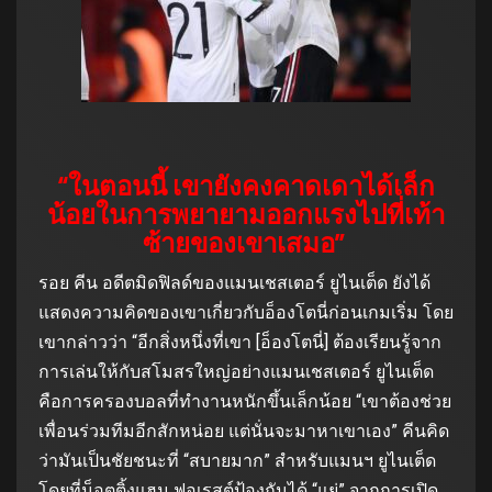
“ในตอนนี้ เขายังคงคาดเดาได้เล็ก
น้อยในการพยายามออกแรงไปที่เท้า
ซ้ายของเขาเสมอ”
รอย คีน อดีตมิดฟิลด์ของแมนเชสเตอร์ ยูไนเต็ด ยังได้
แสดงความคิดของเขาเกี่ยวกับอ็องโตนี่ก่อนเกมเริ่ม โดย
เขากล่าวว่า “อีกสิ่งหนึ่งที่เขา [อ็องโตนี่] ต้องเรียนรู้จาก
การเล่นให้กับสโมสรใหญ่อย่างแมนเชสเตอร์ ยูไนเต็ด
คือการครองบอลที่ทำงานหนักขึ้นเล็กน้อย “เขาต้องช่วย
เพื่อนร่วมทีมอีกสักหน่อย แต่นั่นจะมาหาเขาเอง” คีนคิด
ว่ามันเป็นชัยชนะที่ “สบายมาก” สำหรับแมนฯ ยูไนเต็ด
โดยที่น็อตติ้งแฮม ฟอเรสต์ป้องกันได้ “แย่” จากการเปิด