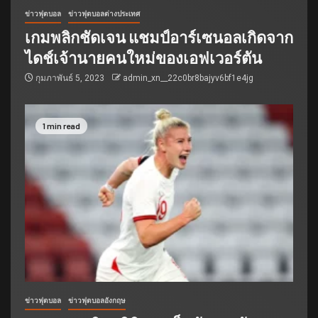
ข่าวฟุตบอล
ข่าวฟุตบอลต่างประเทศ
เกมพลิกชัดเจน แชมป์อาร์เซนอลเกิดจาก
ไดช์เจ้านายคนใหม่ของเอฟเวอร์ตัน
กุมภาพันธ์ 5, 2023
admin_xn__22c0br8bajyv6bf1e4jg
1 min read
ข่าวฟุตบอล
ข่าวฟุตบอลอังกฤษ