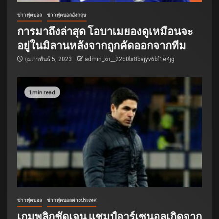
ข่าวฟุตบอล
ข่าวฟุตบอลอังกฤษ
การมาถึงล่าสุด โอบาเมยองดูเหมือนจะ
อยู่ในมิลานหลังจากถูกคัดออกจากทีม
กุมภาพันธ์ 5, 2023
admin_xn__22c0br8bajyv6bf1e4jg
1 min read
ข่าวฟุตบอล
ข่าวฟุตบอลต่างประเทศ
เกมพลิกชัดเจน แชมป์อาร์เซนอลเกิดจาก