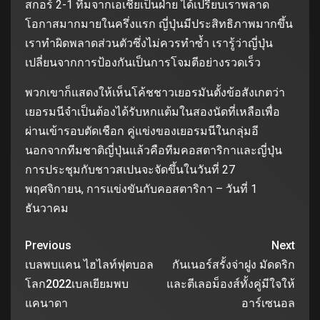
สกอร์ 2-1 ทีมจากเอเชียเป็นฝ่าย ได้เปรียบเราพลาด
โอกาสมากมายในครึ่งแรก ญี่ปุ่นมีประสิทธิภาพมากขึ้น
เราทำผิดพลาดส่วนตัวซึ่งไม่ควรทำซ้ำ เรารู้ว่าญี่ปุ่น
เปลี่ยนจากการป้องกันเป็นการโจมตีอย่างรวดเร็ว
พวกเขาก็แสดงให้เห็นโค้ชชาวเยอรมันตั้งข้อสังเกตว่า
เยอรมนีจำเป็นต้องได้รับหกแต้มในสองนัดที่เหลือเพื่อ
ผ่านเข้ารอบตัดเชือก คู่แข่งของเยอรมนีในกลุ่มอี
นอกจากทีมชาติญี่ปุ่นแล้วคือทีมคอสตาริกาและญี่ปุ่น
การประชุมกับชาวสเปนจะจัดขึ้นในวันที่ 27
พฤศจิกายน, การแข่งขันกับคอสตาริกา – วันที่ 1
ธันวาคม
Previous
Next
เบลพบแคน ไฮไลท์ฟุตบอล
กันเนอร์สรั้งจ่าฝูง มัดดริก
โลก2022เบลเยียมพบ
และตีเลอม็องส์ทั้งคู่มีใจให้
แคนาดา
อาร์เซนอล