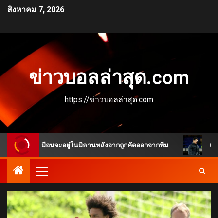
สิงหาคม 7, 2026
ข่าวบอลล่าสุด.com
https://ข่าวบอลล่าสุด.com
องดูเหมือนจะอยู่ในมิลานหลังจากถูกคัดออกจากทีม
เกมพลิกชั