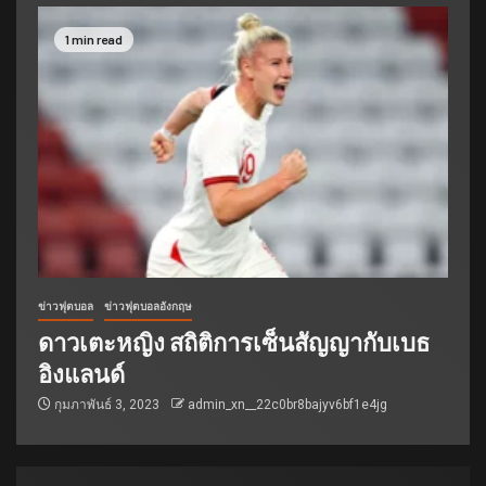
1 min read
ข่าวฟุตบอล
ข่าวฟุตบอลอังกฤษ
ดาวเตะหญิง สถิติการเซ็นสัญญากับเบธ
อิงแลนด์
กุมภาพันธ์ 3, 2023
admin_xn__22c0br8bajyv6bf1e4jg