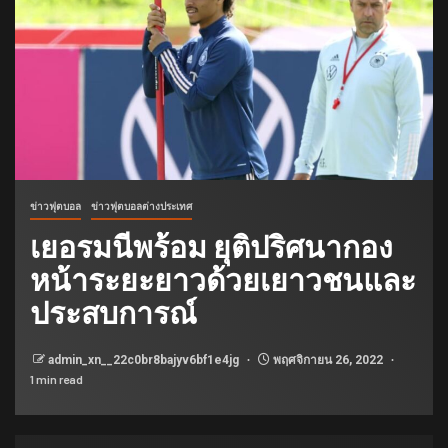
ข่าวฟุตบอล
ข่าวฟุตบอลต่างประเทศ
เยอรมนีพร้อม ยุติปริศนากอง
หน้าระยะยาวด้วยเยาวชนและ
ประสบการณ์
admin_xn__22c0br8bajyv6bf1e4jg
พฤศจิกายน 26, 2022
1 min read