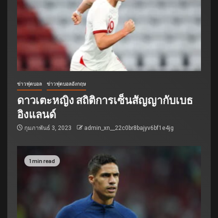
ข่าวฟุตบอล
ข่าวฟุตบอลอังกฤษ
ดาวเตะหญิง สถิติการเซ็นสัญญากับเบธ
อิงแลนด์
กุมภาพันธ์ 3, 2023
admin_xn__22c0br8bajyv6bf1e4jg
1 min read