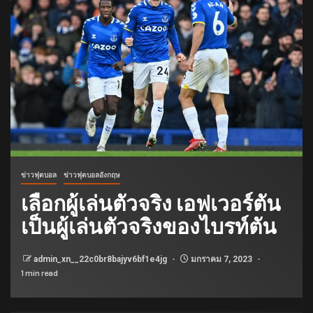
ข่าวฟุตบอล
ข่าวฟุตบอลอังกฤษ
เลือกผู้เล่นตัวจริง เอฟเวอร์ตัน
เป็นผู้เล่นตัวจริงของไบรท์ตัน
admin_xn__22c0br8bajyv6bf1e4jg
มกราคม 7, 2023
1 min read