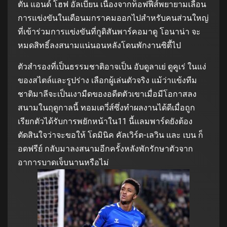
ตัน แอนด์ โฮฟ อัลเบียน เนื่องจากท็อฟฟี่ส์พยายามเลื่อน
การแข่งขันในเดือนมกราคมออกไปสําหรับคนส่วนใหญ่
ที่เข้าร่วมการแข่งขันที่กูดิสันพาร์คอมาดู โอนาน่า จะ
หมดสิทธิ์ลงสนามแน่นอนหลังโดนพักงานซิตี้ไป
ตัวสํารองที่เป็นธรรมชาติอาจเป็น อับดูลาเย่ ดูคูเร่ ในแง่
ของสไตล์และรูปร่าง
เลือกผู้เล่นตัวจริง
แม้ว่าแข้งทีม
ชาติมาลีจะเป็นเงามืดของอดีตตัวเขาเมื่อมีโอกาสลง
สนามในฤดูกาลนี้ ทอมเดวี่ส์ซึ่งทําผลงานได้ดีเมื่อถูก
เรียกตัวได้รับการพยักหน้าใน11 นี้แลมพาร์ดยังต้อง
ตัดสินใจว่าจะขอให้ โดมินิค คัลเวิร์ต-เลวิน และ เบน ก็
อดฟรีย์ กลับมาลงสนามอีกครั้งหลังพักรักษาตัวจาก
อาการบาดเจ็บนานหรือไม่