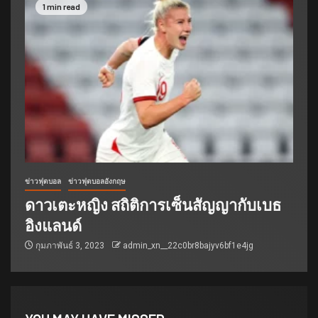
1 min read
ข่าวฟุตบอล
ข่าวฟุตบอลอังกฤษ
ดาวเตะหญิง สถิติการเซ็นสัญญากับเบธ
อิงแลนด์
กุมภาพันธ์ 3, 2023
admin_xn__22c0br8bajyv6bf1e4jg