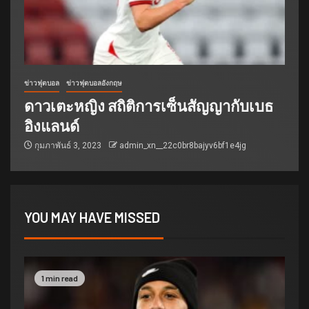
ข่าวฟุตบอล
ข่าวฟุตบอลอังกฤษ
ดาวเตะหญิง สถิติการเซ็นสัญญากับเบธ
อิงแลนด์
กุมภาพันธ์ 3, 2023
admin_xn__22c0br8bajyv6bf1e4jg
YOU MAY HAVE MISSED
1 min read