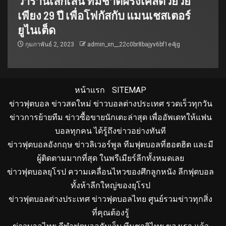
วารานเลิกเล่น ทีมชาติฝรั่งเศสด้วยวัย
เพียง 29 ปี เพื่อโฟกัสกับ แมนเชสเตอร์
ยูไนเต็ด
กุมภาพันธ์ 2, 2023
admin_xn__22c0br8bajyv6bf1e4jg
หน้าแรก
SITEMAP
ข่าวฟุตบอล ข่าวสดใหม่ ข่าวบอลต่างประเทศ รวดเร็วทุกวัน
ข่าวการย้ายทีม ข่าวซื้อขายนักเตะล่าสุด เพื่ออัพเดทให้แฟน
บอลทุกคน ได้รู้ถึงข่าวอย่างทันที
ข่าวฟุตบอลอังกฤษ ข่าวลิเวอร์พูล ทีมฟุตบอลที่ฮอตฮิต และมี
ผู้ติดตามมากที่สุด ในพรีเมียร์ลีกทั้งหมดเลย
ข่าวฟุตบอลยุโรป ความเคลื่อนไหวของศึกลูกหนัง ลีกฟุตบอล
ทั้งห้าลีกใหญ่ของยุโรป
ข่าวฟุตบอลต่างประเทศ ข่าวฟุตบอลไทย ศูนย์รวมข่าวทุกสิ่ง
ที่คุณต้องรู้