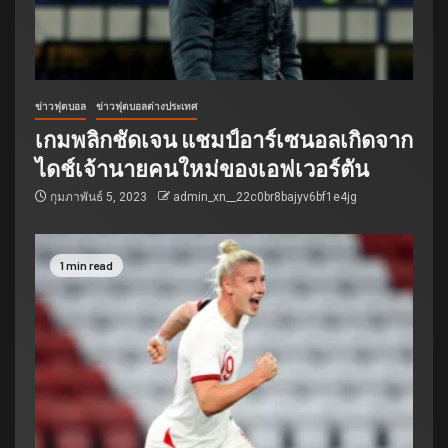
ข่าวฟุตบอล
ข่าวฟุตบอลต่างประเทศ
เกมพลิกชัดเจน แชมป์อาร์เซนอลเกิดจาก
ไดช์เจ้านายคนใหม่ของเอฟเวอร์ตัน
กุมภาพันธ์ 5, 2023
admin_xn__22c0br8bajyv6bf1e4jg
1 min read