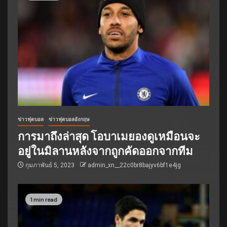
ข่าวฟุตบอล
ข่าวฟุตบอลอังกฤษ
การมาถึงล่าสุด โอบาเมยองดูเหมือนจะ
อยู่ในมิลานหลังจากถูกคัดออกจากทีม
กุมภาพันธ์ 5, 2023
admin_xn__22c0br8bajyv6bf1e4jg
1 min read