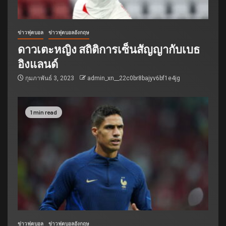
ข่าวฟุตบอล
ข่าวฟุตบอลอังกฤษ
ดาวเตะหญิง สถิติการเซ็นสัญญากับเบธ
อิงแลนด์
กุมภาพันธ์ 3, 2023
admin_xn__22c0br8bajyv6bf1e4jg
1 min read
ข่าวฟุตบอล
ข่าวฟุตบอลอังกฤษ