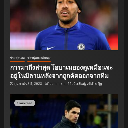
ข่าวฟุตบอล
ข่าวฟุตบอลอังกฤษ
การมาถึงล่าสุด โอบาเมยองดูเหมือนจะ
อยู่ในมิลานหลังจากถูกคัดออกจากทีม
กุมภาพันธ์ 5, 2023
admin_xn__22c0br8bajyv6bf1e4jg
1 min read