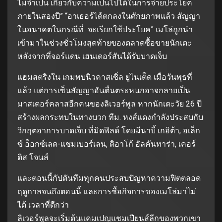
ไม่จำเป็น เกี่ยวกับความเป็นไปได้ในการจ่ายประโยค
ภายในสองปี” “อาเธอร์ได้ตกลงในศักยภาพแล้ว สัญญา
ในอนาคตในกรณีที่ จะเรียกใช้ประโยค” เมโล่ถูกนำ
เข้ามาในช่วงชั่วโมงสุดท้ายของตลาดซื้อขายนักเตะ
หลังจากที่จอร์แดน เฮนเดอร์สันได้รับบาดเจ็บ
แฮมสตริงใน เกมพบนิวคาสเซิ่ล ยูไนเต็ด เมื่อวันพุธที่
แล้ว แต่การเซ็นสัญญาอันตื่นตระหนกอาจกลายเป็น
มาสเตอร์คลาสอีกคนของลิเวอร์พูล หากนักเตะวัย 26 ปี
สร้างผลกระทบในทางบวก ทีม. หงส์แดงกำลังประสบกับ
วิกฤตอาการบาดเจ็บ ที่มิดฟิลด์ โดยมีนาบี้ เกอิต้า, อเล็ก
ซ์ อ็อกซ์เลด-แชมเบอร์เลน, ติอาโก้ อัลคันทาร่า, เคอร์
ติส โจนส์
และตอนนี้กัปตันทีมทุกคนประสบปัญหาความฟิตตลอด
ฤดูกาลจนถึงตอนนี้ และการซื้อกิจการของเมโล่มาไม่
ได้ เวลาที่ดีกว่า
ลิเวอร์พูลจะเริ่มต้นแคมเปญแชมเปียนส์ลีกของพวกเขา