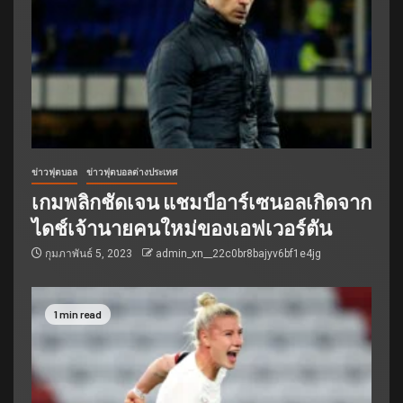
ข่าวฟุตบอล
ข่าวฟุตบอลต่างประเทศ
เกมพลิกชัดเจน แชมป์อาร์เซนอลเกิดจาก
ไดช์เจ้านายคนใหม่ของเอฟเวอร์ตัน
กุมภาพันธ์ 5, 2023
admin_xn__22c0br8bajyv6bf1e4jg
1 min read