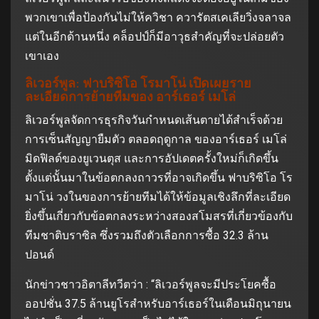
พวกเขาเพื่อป้องกันไม่ให้ควิชา ควารัตสเคเลียวิ่งจลาจล
แต่ในอีกด้านหนึ่ง คล็อปป์ก็มีอาวุธสำคัญที่จะปล่อยตัว
เขาเอง
ลิเวอร์พูล: ฟาบริซิโอ โรมาโน่ เปิดเผยราย
ละเอียดการย้ายทีมของ อาร์เธอร์ เมโล่
ลิเวอร์พูลจัดการธุรกิจวันกำหนดเส้นตายได้สำเร็จด้วย
การเซ็นสัญญายืมตัว ตลอดฤดูกาล ของอาร์เธอร์ เมโล่
มิดฟิลด์ของยูเวนตุส และการอัปเดตครั้งใหม่ก็เกิดขึ้น
ตั้งแต่นั้นมาในข้อตกลงถาวรที่อาจเกิดขึ้น ฟาบริซิโอ โร
มาโน่ วงในของการย้ายทีมได้ให้ข้อมูลเชิงลึกที่ละเอียด
ยิ่งขึ้นเกี่ยวกับข้อตกลงระหว่างสองสโมสรที่เกี่ยวข้องกับ
ทีมชาติบราซิล ซึ่งรวมถึงตัวเลือกการซื้อ 32.3 ล้าน
ปอนด์
นักข่าวชาวอิตาลีทวีตว่า : “ลิเวอร์พูลจะมีประโยคซื้อ
ออปชั่น 37.5 ล้านยูโรสำหรับอาร์เธอร์ในเดือนมิถุนายน