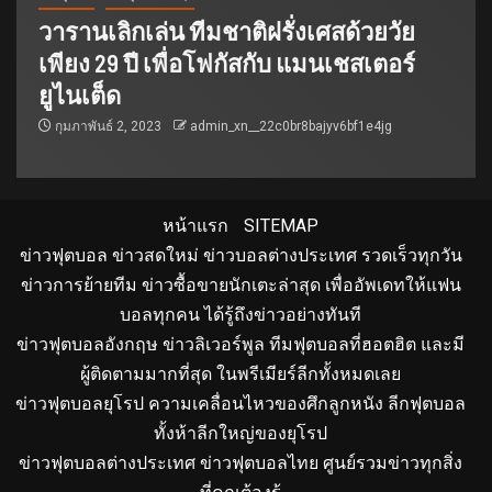
วารานเลิกเล่น ทีมชาติฝรั่งเศสด้วยวัย
เพียง 29 ปี เพื่อโฟกัสกับ แมนเชสเตอร์
ยูไนเต็ด
กุมภาพันธ์ 2, 2023
admin_xn__22c0br8bajyv6bf1e4jg
หน้าแรก
SITEMAP
ข่าวฟุตบอล ข่าวสดใหม่ ข่าวบอลต่างประเทศ รวดเร็วทุกวัน
ข่าวการย้ายทีม ข่าวซื้อขายนักเตะล่าสุด เพื่ออัพเดทให้แฟน
บอลทุกคน ได้รู้ถึงข่าวอย่างทันที
ข่าวฟุตบอลอังกฤษ ข่าวลิเวอร์พูล ทีมฟุตบอลที่ฮอตฮิต และมี
ผู้ติดตามมากที่สุด ในพรีเมียร์ลีกทั้งหมดเลย
ข่าวฟุตบอลยุโรป ความเคลื่อนไหวของศึกลูกหนัง ลีกฟุตบอล
ทั้งห้าลีกใหญ่ของยุโรป
ข่าวฟุตบอลต่างประเทศ ข่าวฟุตบอลไทย ศูนย์รวมข่าวทุกสิ่ง