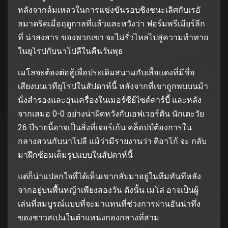
หลังจากล้มเหลวในการแข่งขันรอบชิงชนะเลิศกับเรอั
ลมาดริดเมื่อฤดูกาลที่แล้วและหวังว่า ฟอร์มพรีเมียร์ลีก
ที่ น่าสงสาร ของพวกเขา จะไม่รั่วไหลไปสู่ความท้าทาย
ในยุโรปกับนาโปลีในคืนวันพุธ
เมโลจะต้องต่อสู้เพื่อประเดิมสนามกับเสื้อแดงที่มีชื่อ
เสียงบนเวทียุโรปในสัปดาห์นี้ หลังจากที่เขาถูกพบบนม้า
นั่งสำรองและอุ่นเครื่องในเมอร์ซีย์ไซด์ดาร์บี้ และหลัง
จากเสมอ 0-0 อย่างน่าผิดหวังกับเอฟเวอร์ตัน นักเตะวัย
26 ปีรายนี้อาจเป็นสิ่งที่เจอร์เก้น คล็อปป์ต้องการใน
กลางสวนกับนาโปลี แม้ว่ามีรายงานว่า ติอาโก้ จะ กลับ
มาฝึกซ้อมเต็มรูปแบบในสัปดาห์นี้
แต่ก็น่าแปลกใจที่ได้เห็นเขากลับมาอยู่ในทีมทันทีหลัง
จากอยู่บนพื้นหญ้าเพียงสองวัน ดังนั้น เมโล่ อาจเป็นผู้
เล่นที่สมบูรณ์แบบที่จะมาแทนที่ช่วงการผ่านอันน่าทึ่ง
ของชาวสเปนในตำแหน่งกองกลางที่สาม .