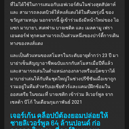
ที่ไม่ได้ใช้ในการเสมอกับเอฟเวอร์ตันในช่วงสุดสัปดาห์
และ สามารถลงเดบิวต์ให้หงส์แดงได้ในคืนพรุ่งนี้ ของ
ขวัญสามหนุ่ม นอกจากนี้ ผู้เข้าร่วมยังมีหน้าใหม่ของ ไอ
แซก มาบายา, สเตฟาน บาจเซติค และ เมลคามู เฟรา
เอนดอร์ฟ ทุกคนสามารถเป็นส่วนหนึ่งของปาร์ตี้การเดิน
ทางของหงส์แดง
และเป็นตัวแทนของสโมสรในระดับอายุต่ำกว่า 23 ปี มา
บาย่าเซ็นสัญญาอาชีพฉบับแรกกับสโมสรเมื่อปีที่แล้ว
และสามารถเล่นในตำแหน่งกองกลางหรือแบ็คขวาได้
มาบาย่าเล่นให้กับทีมชุดใหญ่ในช่วงปรีซีซันเมื่อเขาถูก
รวมอยู่ในทีมสำหรับเอเชียทัวร์และแคมป์ฝึกซ้อมใน
ออสเตรีย ในขณะที่ บาจเซติก เข้าร่วม ลิเวอร์พูล จาก
เซลต้า บีโก้ ในเดือนกุมภาพันธ์ 2021
เจอร์เก้น คล็อปป์ต้องยอมปล่อยให้
ชายลิเวอร์พูล 64 ล้านปอนด์ ก่อ