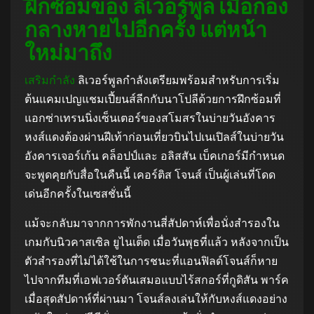
ฝึกซ้อมของ ลิเวอร์พูล เมื่อกอง
กลางหายไปอีกครั้ง แต่หน้า
ใหม่มาถึง
เสริมกำลัง
ลิเวอร์พูลกำลังเตรียมพร้อมสำหรับการเริ่ม
ต้นแคมเปญแชมเปี้ยนส์ลีกกับนาโปลีด้วยการฝึกซ้อมที่
แอกซ่าเทรนนิ่งเซ็นเตอร์ของสโมสรในบ่ายวันอังคาร
หงส์แดงต้องผ่านฝีเท้าก่อนเที่ยวบินไปเนเปิลส์ในบ่ายวัน
อังคารเจอร์เก้น คล็อปป์และ อลิสสัน เบ็คเกอร์มีกำหนด
จะพูดคุยกับสื่อในคืนนี้ เคอร์ติส โจนส์ เป็นผู้เล่นที่โดด
เด่นอีกครั้งในเซสชั่นนี้
แม้จะกลับมาจากการพักงานสี่สัปดาห์เพื่อนั่งสำรองใน
เกมกับนิวคาสเซิล ยูไนเต็ด เมื่อวันพุธที่แล้ว หลังจากเป็น
ตัวสำรองที่ไม่ได้ใช้ในการชนะที่แอนฟิลด์โจนส์ก็หาย
ไปจากทีมที่เอฟเวอร์ตันเสมอแบบไร้สกอร์ที่กูดิสัน พาร์ค
เมื่อสุดสัปดาห์ที่ผ่านมา โจนส์ลงเล่นให้กับหงส์แดงอย่าง