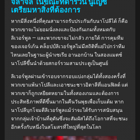
จลาจล ในขณะที่ดาร์วิน นูเญซ
เตรียมหาสิ่งที่ต้องการ
หากมีสิ่งหนึ่งที่คุณสามารถรับประกันกับนาโปลีได้ ก็คือ
พวกเขาจะไม่ยอมนั่งลงและป้องกันเกมทั้งหมดกับ
ลิเวอร์พูล — และพวกเขาจะไม่กลัว ภายใต้ การคุมทีม
ของเจอร์เก้น คล็อปป์ลิเวอร์พูลไม่มีสถิติที่แย่ไปกว่าทีม
ไหนเลยในฐานะผู้นำเซเรีย อานอกบ้าน ในสองแมตช์
นาโปลีขึ้นนำด้วยสกอร์รวมสามประตูเป็นศูนย์
ลิเวอร์พูลผ่านเข้ารอบจากรอบแบ่งกลุ่มได้ทั้งสองครั้งที่
พวกเขาแพ้นาโปลีและเอาชนะชาวอิตาลีที่แอนฟิลด์ แต่
พวกเขาก็ถูกเหยียดหยามในทั้งสองเกมและต้องการ
ประสิทธิภาพที่ดีขึ้นมากในคืนวันพุธเพื่อเก็บแต้ม หาก
นาโปลีบุกโจมตีลิเวอร์พูลแม้ว่าจะได้รับการสนับสนุน
จากกลุ่มเจ้าบ้านที่ดุดันซึ่งจะสัมผัสได้ถึงโอกาสที่จะชนะ
อีกครั้งกับหนึ่งในสโมสรที่ใหญ่ที่สุดในโลก