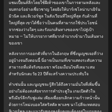
แชมเปี้ยนส์ลีกโดยใช้ฝีเท้าของเขาในการตามหลังและ
จบสกอร์อย่างเชี่ยวชาญ โดยยิงให้บาร์เซโลน่าบาเยิร์น
มิวนิค และลิเวอร์พูล ในสังเวียนที่ใหญ่ที่สุด กับด้านที่
ใหญ่ที่สุด เขาได้ชื่อว่าเป็นคนที่สามารถใช้ประโยชน์
จากช่องว่างใดๆ และรังแกเส้นทางของเขาไปสู่เป้า
หมาย — ไม่ให้บรรยากาศที่ยากลำบากเข้ามาในเส้นทาง
ของเขา
หลังจากการออกตัวที่ยากในอังกฤษ ที่ซึ่งนูเญซเจอที่ว่าง
อยู่บ้างจนถึงตอนนี้ นี่อาจเป็นเกมที่เขาแสดงระดับความ
สามารถที่แท้จริงของเขา พร้อมเงื่อนไขที่เหมาะสม
สำหรับนักเตะวัย 23 ปีที่จะสร้างความประทับใจ
ทำเช่นนั้น และนูเญซจะรู้สึกได้ถึงความมั่นใจที่เพิ่มขึ้น
อย่างไม่ต้องสงสัยจากการทำประตูใน เกมเปิดตัวใน
พรีเมียร์ลีกกับฟูแล่ม เพียงเพื่อยกเลิกความก้าวหน้านั้น
ด้วยการโหม่งบอลใส่คริสตัล พาเลซ นาโปลีจะทดสอบ
ลิเวอร์พูล และแนวรับของหงส์แดงจะต้องอยู่ในเกมของ