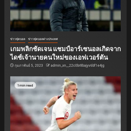
ข่าวฟุตบอล
ข่าวฟุตบอลต่างประเทศ
เกมพลิกชัดเจน แชมป์อาร์เซนอลเกิดจาก
ไดช์เจ้านายคนใหม่ของเอฟเวอร์ตัน
กุมภาพันธ์ 5, 2023
admin_xn__22c0br8bajyv6bf1e4jg
1 min read