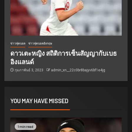
ข่าวฟุตบอล
ข่าวฟุตบอลอังกฤษ
ดาวเตะหญิง สถิติการเซ็นสัญญากับเบธ
อิงแลนด์
กุมภาพันธ์ 3, 2023
admin_xn__22c0br8bajyv6bf1e4jg
YOU MAY HAVE MISSED
1 min read