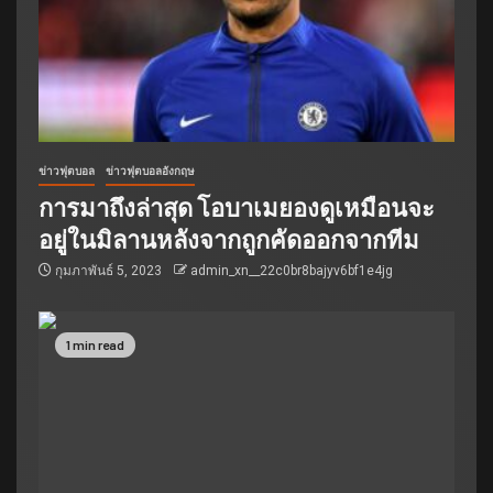
ข่าวฟุตบอล
ข่าวฟุตบอลอังกฤษ
การมาถึงล่าสุด โอบาเมยองดูเหมือนจะ
อยู่ในมิลานหลังจากถูกคัดออกจากทีม
กุมภาพันธ์ 5, 2023
admin_xn__22c0br8bajyv6bf1e4jg
1 min read