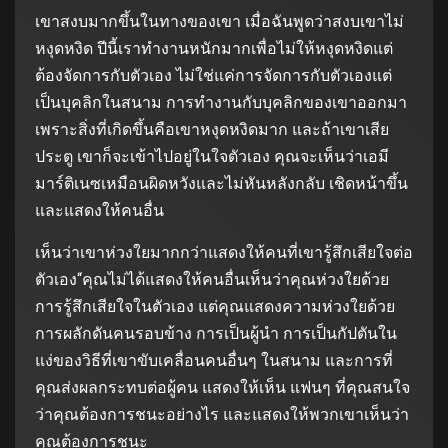
เขาสงบมากขึ้นในทางของเขา เมื่อฉันพูดว่าสงบเขาไม่
หงุดหงิด ปีนี้เราทำงานหนักมากเพื่อไม่ให้หงุดหงิดแต่
ต้องจัดการกับตัวเอง ไม่ใช่แค่การจัดการกับตัวเองแต่
เป็นบุคลิกในสนาม การทำงานกับบุคลิกของเขาออกมา
เพราะสิ่งที่เกิดขึ้นคือเขาหงุดหงิดมาก และถ้าเขาเสีย
ประตู เขาก็จะเข้าไปอยู่ในใจตัวเอง คุณจะเห็นว่าเอมี
มาร์ติเนซเหมือนผิดหวังและไม่หันหลังกลับ เชิดหน้าขึ้น
และแสดงให้คนอื่น
เห็นว่าเขาห่วงใยมากกว่าแสดงให้คนที่เขารู้สึกเสียใจต่อ
ตัวเอง“คุณไม่ได้แสดงให้คนอื่นเห็นว่าคุณห่วงใยด้วย
การรู้สึกเสียใจในตัวเอง แต่คุณแสดงความห่วงใยด้วย
การผลักดันคนรอบข้าง การเป็นผู้นำ การเป็นกัปตันใน
แง่ของวิธีที่เขาขับเคลื่อนคนอื่นๆ ในสนาม และการที่
คุณส่งผลกระทบต่อผู้คน แสดงให้เห็น แฟนๆ ที่คุณสนใจ
ว่าคุณต้องการชนะอย่างไร และแสดงให้พวกเขาเห็นว่า
คุณต้องการชนะ