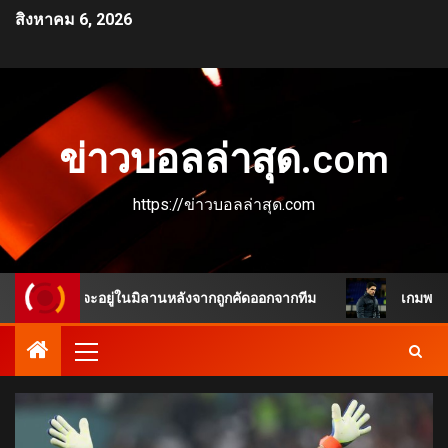
สิงหาคม 6, 2026
ข่าวบอลล่าสุด.com
https://ข่าวบอลล่าสุด.com
เหมือนจะอยู่ในมิลานหลังจากถูกคัดออกจากทีม
เกมพลิกชัดเจน