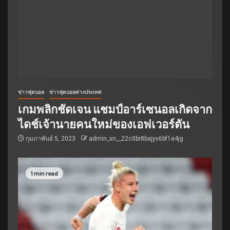
ข่าวฟุตบอล
ข่าวฟุตบอลต่างประเทศ
เกมพลิกชัดเจน แชมป์อาร์เซนอลเกิดจาก
ไดช์เจ้านายคนใหม่ของเอฟเวอร์ตัน
กุมภาพันธ์ 5, 2023
admin_xn__22c0br8bajyv6bf1e4jg
1 min read