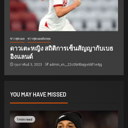
ข่าวฟุตบอล
ข่าวฟุตบอลอังกฤษ
ดาวเตะหญิง สถิติการเซ็นสัญญากับเบธ
อิงแลนด์
กุมภาพันธ์ 3, 2023
admin_xn__22c0br8bajyv6bf1e4jg
YOU MAY HAVE MISSED
1 min read