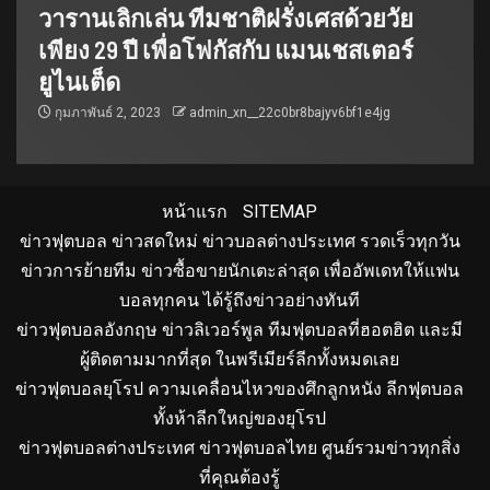
วารานเลิกเล่น ทีมชาติฝรั่งเศสด้วยวัย
เพียง 29 ปี เพื่อโฟกัสกับ แมนเชสเตอร์
ยูไนเต็ด
กุมภาพันธ์ 2, 2023
admin_xn__22c0br8bajyv6bf1e4jg
หน้าแรก
SITEMAP
ข่าวฟุตบอล ข่าวสดใหม่ ข่าวบอลต่างประเทศ รวดเร็วทุกวัน
ข่าวการย้ายทีม ข่าวซื้อขายนักเตะล่าสุด เพื่ออัพเดทให้แฟน
บอลทุกคน ได้รู้ถึงข่าวอย่างทันที
ข่าวฟุตบอลอังกฤษ ข่าวลิเวอร์พูล ทีมฟุตบอลที่ฮอตฮิต และมี
ผู้ติดตามมากที่สุด ในพรีเมียร์ลีกทั้งหมดเลย
ข่าวฟุตบอลยุโรป ความเคลื่อนไหวของศึกลูกหนัง ลีกฟุตบอล
ทั้งห้าลีกใหญ่ของยุโรป
ข่าวฟุตบอลต่างประเทศ ข่าวฟุตบอลไทย ศูนย์รวมข่าวทุกสิ่ง
ที่คุณต้องรู้