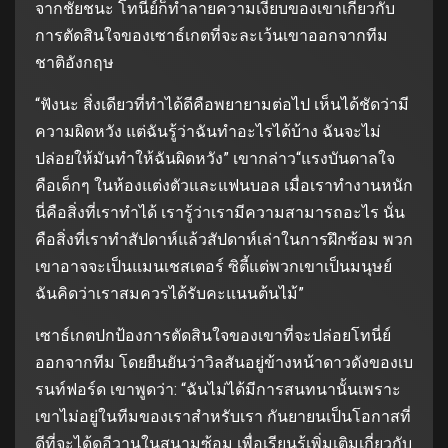
จากชัยชนะ โทนี่ย์ก็ทำลายความเงียบของเขาเกี่ยวกับ
การตัดสินใจของเซาธ์เกตที่จะละเว้นเขาออกจากทีม
ชาติอังกฤษ
“ฟังนะ สิ่งเดียวที่ทำได้ดีคือพยายามต่อไป เห็นได้ชัดว่ามี
ความผิดหวัง แต่ฉันรู้ว่าฉันทำอะไรได้บ้าง ฉันจะไม่
ปล่อยให้มันทำให้ฉันผิดหวัง” เขากล่าว“แรงบันดาลใจ
คือเด็กๆ ในห้องแต่งตัวและแฟนบอล เมื่อเราทำงานหนัก
นี่คือสิ่งที่เราทำได้ เรารู้ว่าเรามีความสามารถอะไร นั่น
คือสิ่งที่เราทำสัปดาห์แล้วสัปดาห์เล่าในการฝึกซ้อม พวก
เขาอาจจะเป็นแมนเชสเตอร์ ซิตี้แต่พวกเขาเป็นมนุษย์
ฉันคิดว่าเราสมควรได้รับคะแนนต้นไม้”
เซาธ์เกตปกป้องการตัดสินใจของเขาที่จะปล่อยโทนี่ย์
ออกจากทีม โดยยืนยันว่าวิลสันอยู่ข้างหน้าดาวดังของเบ
รนท์ฟอร์ด เขาพูดว่า: “ฉันไม่ได้มีการสนทนานั้นเพราะ
เขาไม่อยู่ในทีมของเราสำหรับเรา กันยายนเป็นโอกาสที่
ดีที่จะได้ดูอีวานในสนามซ้อม เพื่อเรียนรู้เพิ่มเติมเกี่ยวกับ