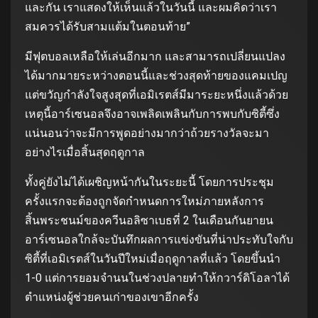
และกัน เราแสดงให้เห็นแล้วในวันนี้ และผมคิดว่าเรา
สมควรได้รับสามแต้มในตอนท้าย”
มีฟุตบอลเหลือให้เล่นอีกมาก และสามารถเปลี่ยนแปลง
ได้มากมายระหว่างตอนนี้และช่วงสุดท้ายของแคมเปญ
แต่ขวัญกำลังใจสูงสุดที่เอมิเรตส์มีมาระยะหนึ่งแล้วด้วย
เหตุนี้อาร์เซนอลจึงอาจเพลิดเพลินกับการพบกับซิตี้ซึ่ง
แน่นอนว่าจะมีการพูดอย่างมากว่าถ้วยรางวัลจะมา
อย่างไรเมื่อสิ้นสุดฤดูกาล
ทั้งคู่ยังไม่ได้เผชิญหน้ากันในระยะนี้ โดยการประชุม
ครั้งแรกจะต้องถูกจัดกำหนดการใหม่ภายหลังการ
สิ้นพระชนม์ของควีนอลิซาเบธที่ 2 ในเดือนกันยายน
อาร์เซนอลใกล้จะบันทึกผลการแข่งขันที่น่าประทับใจกับ
ซิตี้ที่เอมิเรตส์ในวันปีใหม่เมื่อฤดูกาลที่แล้ว โดยขึ้นนำ
1-0 แต่การยอมจำนนในช่วงปลายทำให้กวาร์ดิโอลาได้
ตำแหน่งผู้ช่วยคนเก่าของเขาอีกครั้ง