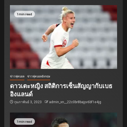
1 min read
ข่าวฟุตบอล
ข่าวฟุตบอลอังกฤษ
ดาวเตะหญิง สถิติการเซ็นสัญญากับเบธ
อิงแลนด์
กุมภาพันธ์ 3, 2023
admin_xn__22c0br8bajyv6bf1e4jg
1 min read