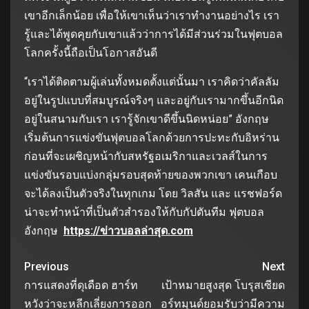
เขาอีกเล็กน้อย เพื่อให้เขาเห็นว่าเราทำงานอย่างไร เรา
รู้และได้พูดคุยกับเขาแล้วว่าการได้มีส่วนร่วมในฟุตบอล
โลกครั้งนี้ถือเป็นโอกาสอันดี
“เราได้ติดตามผู้เล่นทั้งหมดตั้งแต่นั้นมา เราคิดว่าคัลลัม
อยู่ในรูปแบบที่สมบูรณ์จริงๆ และอยู่กับเรามากขึ้นอีกนิด
อยู่ในสนามกับเรา เรารู้จักเขาดีขึ้นนิดหน่อย” อังกฤษ
เริ่มต้นการแข่งขันฟุตบอลโลกด้วยการปะทะกับอิหร่าน
ก่อนที่จะเผชิญหน้ากับสหรัฐอเมริกาและเวลส์ในการ
แข่งขันรอบแบ่งกลุ่มรอบสุดท้ายของพวกเขา เคนเกือบ
จะได้ลงเป็นตัวจริงในทุกเกม โดย วิลสัน และ แรชฟอร์ด
น่าจะทำหน้าที่เป็นตัวสำรองให้กับกัปตันทีม ฟุตบอล
อังกฤษ
https://ข่าวบอลล่าสุด.com
Previous
Next
การแสดงที่ดุเดือด ฮาร์ท
เป้าหมายสูงสุด โบรุสเซียด
หวังว่าจะหลีกเลี่ยงการออก
อร์ทมุนด์ยอมรับว่ามีความ