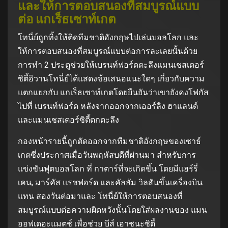
และให้การตอบสนองที่สมบูรณ์แบบ
ต่อ แกเร็ธเซาท์เกต
โทนี่ย์ถูกทิ้งให้ติดทีมชาติอังกฤษไปเล่นบอลโลก และ
ให้การตอบสนองที่สมบูรณ์แบบต่อการละเลยนั้นด้วย
การทำ 2 ประตูช่วยให้เบรนท์ฟอร์ดตะลึงแมนเชสเตอร์
ซิตี้อิวานโทนี่ย์ได้แสดงข้อเสนอแนะใดๆ เกี่ยวกับความ
แตกแยกกับ แกเร็ธเซาท์เกตโดยยืนยันว่าเขายังคงโฟกัส
ไปที่ เบรนท์ฟอร์ด หลังจากออกจากเออร์ลิง ฮาแลนด์
และแมนเชสเตอร์ซิตี้ตกตะลึง
กองหน้ารายนี้ถูกตัดออกจากทีมชาติอังกฤษของเซาธ์
เกตซึ่งประกาศเมื่อวันพฤหัสบดีที่ผ่านมา สำหรับการ
แข่งขันฟุตบอลโลก ที่ กาตาร์ที่จะเกิดขึ้น โดยมีแฮร์รี่
เคน, มาร์คัส แรชฟอร์ด และคัลลัม วิลสันขึ้นเครื่องบิน
แทน สองวันต่อมาและ โทนี่ย์ให้การตอบสนองที่
สมบูรณ์แบบต่อความผิดหวังนั้นโดยใส่ผลงานของ แมน
ออฟเดอะแมตช์ เพื่อช่วย บีส์ เอาชนะซิตี้