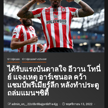
ข่าวฟุตบอล
ข่าวฟุตบอลต่างประเทศ
ได้รับแรงบันดาลใจ อีวาน โทนี่
ย์ แจงเหตุ อาร์เซนอล คว้า
แชมป์พรีเมียร์ลีก หลังทำประตู
ถล่มแมนฯซิตี้
admin_xn__22c0br8bajyv6bf1e4jg
พฤศจิกายน 13, 2022