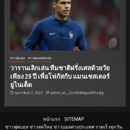
ข่าวฟุตบอล
ข่าวฟุตบอลอังกฤษ
วารานเลิกเล่น ทีมชาติฝรั่งเศสด้วยวัย
เพียง 29 ปี เพื่อโฟกัสกับ แมนเชสเตอร์
ยูไนเต็ด
กุมภาพันธ์ 2, 2023
admin_xn__22c0br8bajyv6bf1e4jg
หน้าแรก
SITEMAP
ข่าวฟุตบอล ข่าวสดใหม่ ข่าวบอลต่างประเทศ รวดเร็วทุกวัน