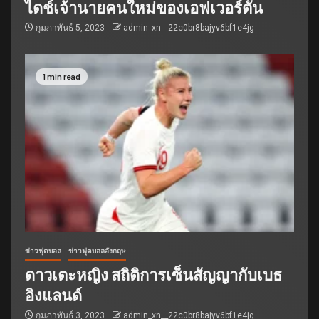
ไดช์เจ้านายคนใหม่ของเอฟเวอร์ตัน
กุมภาพันธ์ 5, 2023
admin_xn__22c0br8bajyv6bf1e4jg
1 min read
ข่าวฟุตบอล
ข่าวฟุตบอลอังกฤษ
ดาวเตะหญิง สถิติการเซ็นสัญญากับเบธ
อิงแลนด์
กุมภาพันธ์ 3, 2023
admin_xn__22c0br8bajyv6bf1e4jg