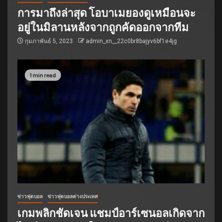
การมาถึงล่าสุด โอบาเมยองดูเหมือนจะ
อยู่ในมิลานหลังจากถูกคัดออกจากทีม
กุมภาพันธ์ 5, 2023
admin_xn__22c0br8bajyv6bf1e4jg
1 min read
ข่าวฟุตบอล
ข่าวฟุตบอลต่างประเทศ
เกมพลิกชัดเจน แชมป์อาร์เซนอลเกิดจาก