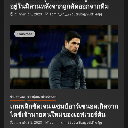
อยู่ในมิลานหลังจากถูกคัดออกจากทีม
กุมภาพันธ์ 5, 2023
admin_xn__22c0br8bajyv6bf1e4jg
1 min read
ข่าวฟุตบอล
ข่าวฟุตบอลต่างประเทศ
เกมพลิกชัดเจน แชมป์อาร์เซนอลเกิดจาก
ไดช์เจ้านายคนใหม่ของเอฟเวอร์ตัน
กุมภาพันธ์ 5, 2023
admin_xn__22c0br8bajyv6bf1e4jg