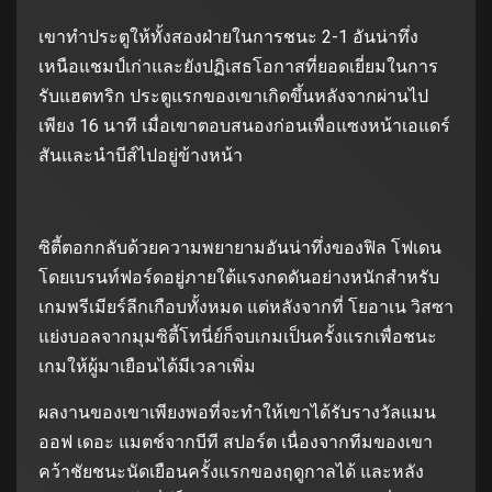
เขาทำประตูให้ทั้งสองฝ่ายในการชนะ 2-1 อันน่าทึ่ง
เหนือแชมป์เก่าและยังปฏิเสธโอกาสที่ยอดเยี่ยมในการ
รับแฮตทริก ประตูแรกของเขาเกิดขึ้นหลังจากผ่านไป
เพียง 16 นาที เมื่อเขาตอบสนองก่อนเพื่อแซงหน้าเอแดร์
สันและนำบีส์ไปอยู่ข้างหน้า
ซิตี้ตอกกลับด้วยความพยายามอันน่าทึ่งของฟิล โฟเดน
โดยเบรนท์ฟอร์ดอยู่ภายใต้แรงกดดันอย่างหนักสำหรับ
เกมพรีเมียร์ลีกเกือบทั้งหมด แต่หลังจากที่ โยอาเน วิสซา
แย่งบอลจากมุมซิตี้โทนี่ย์ก็จบเกมเป็นครั้งแรกเพื่อชนะ
เกมให้ผู้มาเยือนได้มีเวลาเพิ่ม
ผลงานของเขาเพียงพอที่จะทำให้เขาได้รับรางวัลแมน
ออฟ เดอะ แมตช์จากบีที สปอร์ต เนื่องจากทีมของเขา
คว้าชัยชนะนัดเยือนครั้งแรกของฤดูกาลได้ และหลัง