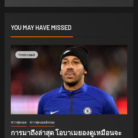
YOU MAY HAVE MISSED
1 min read
ข่าวฟุตบอล
ข่าวฟุตบอลอังกฤษ
การมาถึงล่าสุด โอบาเมยองดูเหมือนจะ