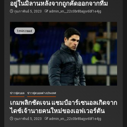
อยู่ในมิลานหลังจากถูกคัดออกจากทีม
กุมภาพันธ์ 5, 2023
admin_xn__22c0br8bajyv6bf1e4jg
1 min read
ข่าวฟุตบอล
ข่าวฟุตบอลต่างประเทศ
เกมพลิกชัดเจน แชมป์อาร์เซนอลเกิดจาก
ไดช์เจ้านายคนใหม่ของเอฟเวอร์ตัน
กุมภาพันธ์ 5, 2023
admin_xn__22c0br8bajyv6bf1e4jg