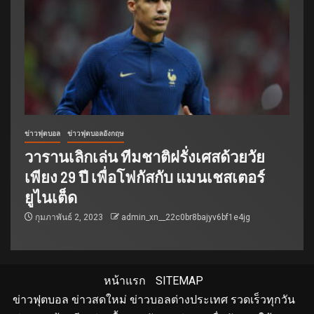
ข่าวฟุตบอล
ข่าวฟุตบอลอังกฤษ
วารานเลิกเล่น ทีมชาติฝรั่งเศสด้วยวัย
เพียง 29 ปี เพื่อโฟกัสกับ แมนเชสเตอร์
ยูไนเต็ด
กุมภาพันธ์ 2, 2023
admin_xn__22c0br8bajyv6bf1e4jg
หน้าแรก
SITEMAP
ข่าวฟุตบอล ข่าวสดใหม่ ข่าวบอลต่างประเทศ รวดเร็วทุกวัน