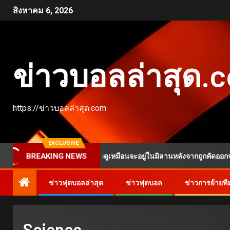
สิงหาคม 6, 2026
ข่าวบอลล่าสุด.
https://ข่าวบอลล่าสุด.com
EXCLUSIVE
การมาถึงล่าสุด โอบาเมยองดูเหมือนจะอยู่ในมิลานหลังจากถูกคัดออกจากท
BREAKING NEWS
ข่าวฟุตบอลล่าสุด
ข่าวฟุตบอล
ข่าวการย้ายที
Science