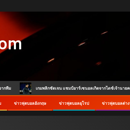
com
ีม
เกมพลิกชัดเจน แชมป์อาร์เซนอลเกิดจากไดช์เจ้านายคนใหม
ม
ข่าวฟุตบอลอังกฤษ
ข่าวฟุตบอลยุโรป
ข่าวฟุตบอลต่า