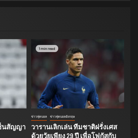
1 min read
ข่าวฟุตบอล
ข่าวฟุตบอลอังกฤษ
ซ็นสัญญา
วารานเลิกเล่น ทีมชาติฝรั่งเศส
ด้วยวัยเพียง 29 ปี เพื่อโฟกัสกับ