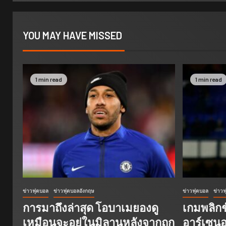
YOU MAY HAVE MISSED
1 min read
1 min read
ข่าวฟุตบอล
ข่าวฟุตบอลอังกฤษ
ข่าวฟุตบอล
ข่าว
การมาถึงล่าสุด โอบาเมยองดู
เกมพลิก
เหมือนจะอยู่ในมิลานหลังจากถูก
อาร์เซนอ