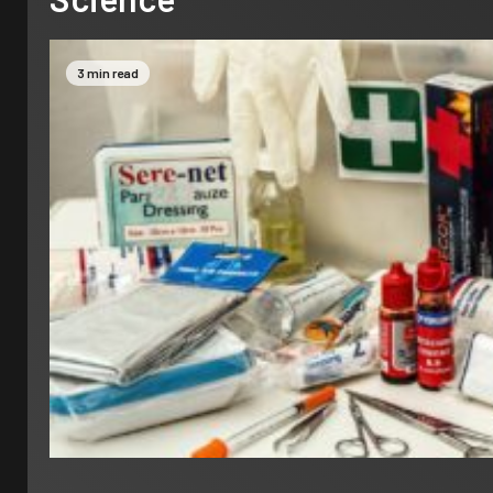
3 min read