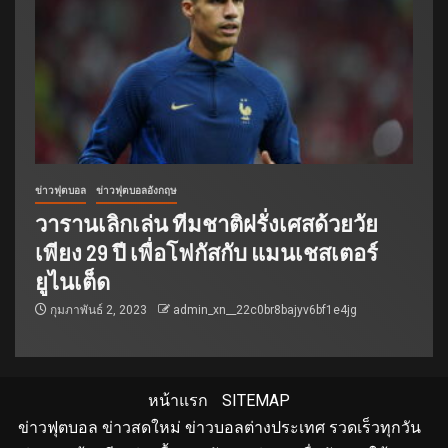
ข่าวฟุตบอล
ข่าวฟุตบอลอังกฤษ
วารานเลิกเล่น ทีมชาติฝรั่งเศสด้วยวัย
เพียง 29 ปี เพื่อโฟกัสกับ แมนเชสเตอร์
ยูไนเต็ด
กุมภาพันธ์ 2, 2023
admin_xn__22c0br8bajyv6bf1e4jg
หน้าแรก
SITEMAP
ข่าวฟุตบอล ข่าวสดใหม่ ข่าวบอลต่างประเทศ รวดเร็วทุกวัน